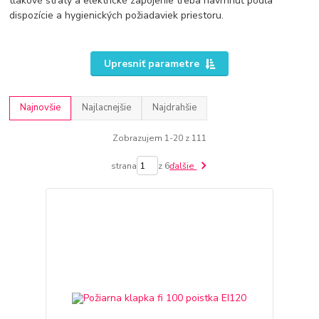
tlakové straty a elektrické zapojenie treba navrhnúť podľa
dispozície a hygienických požiadaviek priestoru.
Upresniť parametre
Najnovšie
Najlacnejšie
Najdrahšie
Zobrazujem 1-20 z 111
strana
z 6
ďalšie