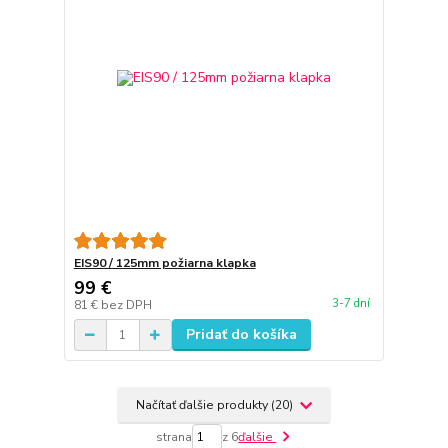
EIS90 / 125mm požiarna klapka
99 €
3-7 dní
81 €
bez DPH
Pridať do košíka
Načítať ďalšie produkty (20)
strana
z 6
ďalšie