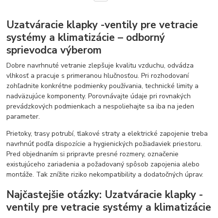
Uzatváracie klapky -ventily pre vetracie
systémy a klimatizácie – odborný
sprievodca výberom
Dobre navrhnuté vetranie zlepšuje kvalitu vzduchu, odvádza
vlhkosť a pracuje s primeranou hlučnosťou. Pri rozhodovaní
zohľadnite konkrétne podmienky používania, technické limity a
nadväzujúce komponenty. Porovnávajte údaje pri rovnakých
prevádzkových podmienkach a nespoliehajte sa iba na jeden
parameter.
Prietoky, trasy potrubí, tlakové straty a elektrické zapojenie treba
navrhnúť podľa dispozície a hygienických požiadaviek priestoru.
Pred objednaním si pripravte presné rozmery, označenie
existujúceho zariadenia a požadovaný spôsob zapojenia alebo
montáže. Tak znížite riziko nekompatibility a dodatočných úprav.
Najčastejšie otázky: Uzatváracie klapky -
ventily pre vetracie systémy a klimatizácie