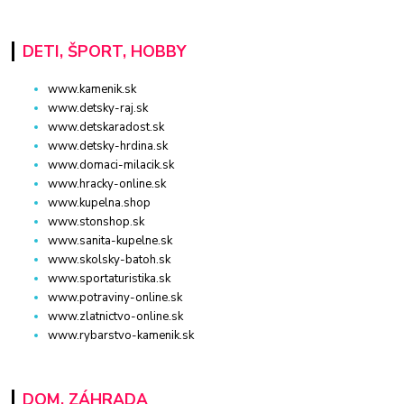
DETI, ŠPORT, HOBBY
www.kamenik.sk
www.detsky-raj.sk
www.detskaradost.sk
www.detsky-hrdina.sk
www.domaci-milacik.sk
www.hracky-online.sk
www.kupelna.shop
www.stonshop.sk
www.sanita-kupelne.sk
www.skolsky-batoh.sk
www.sportaturistika.sk
www.potraviny-online.sk
www.zlatnictvo-online.sk
www.rybarstvo-kamenik.sk
DOM, ZÁHRADA