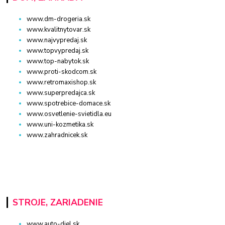
www.dm-drogeria.sk
www.kvalitnytovar.sk
www.najvypredaj.sk
www.topvypredaj.sk
www.top-nabytok.sk
www.proti-skodcom.sk
www.retromaxishop.sk
www.superpredajca.sk
www.spotrebice-domace.sk
www.osvetlenie-svietidla.eu
www.uni-kozmetika.sk
www.zahradnicek.sk
STROJE, ZARIADENIE
www.auto-diel.sk