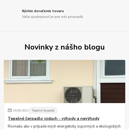
Rýchle doručenie tovaru
Vaša spokojnosť je pre nás prvoradá
Novinky z nášho blogu
06
.
08
.
2021
Tepelné čerpadlá
Tepelné čerpadlo vzduch - výhody a nevýhody
Rovnako ako v prípade iných energeticky úsporných a ekologických