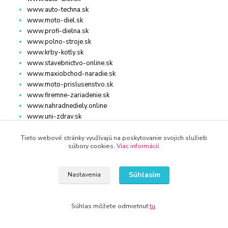
www.auto-techna.sk
www.moto-diel.sk
www.profi-dielna.sk
www.polno-stroje.sk
www.krby-kotly.sk
www.stavebnictvo-online.sk
www.maxiobchod-naradie.sk
www.moto-prislusenstvo.sk
www.firemne-zariadenie.sk
www.nahradnediely.online
www.uni-zdrav.sk
www.zlatnictvo-online.sk
www.zariadenie-firmy.sk
Tieto webové stránky využívajú na poskytovanie svojich služieb
súbory cookies.
Viac informácií
.
Kontakty
Súhlasím
Nastavenia
Súhlas môžete odmietnuť
tu
.
WWW.KRBY-KOTLY.SK