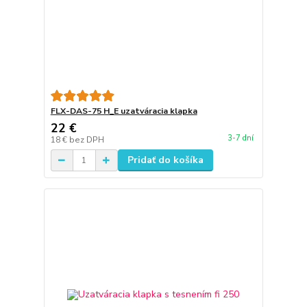
FLX-DAS-75 H_E uzatváracia klapka
22 €
3-7 dní
18 €
bez DPH
Pridať do košíka