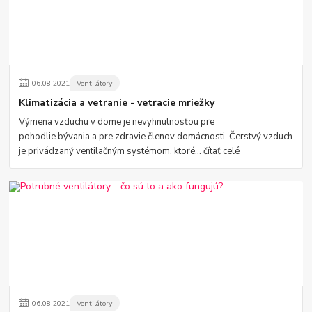
06
.
08
.
2021
Ventilátory
Klimatizácia a vetranie - vetracie mriežky
Výmena vzduchu v dome je nevyhnutnosťou pre
pohodlie bývania a pre zdravie členov domácnosti. Čerstvý vzduch
je privádzaný ventilačným systémom, ktoré...
čítať celé
06
.
08
.
2021
Ventilátory