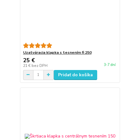
Uzatváracia klapka s tesnením fi 250
25 €
3-7 dní
21 €
bez DPH
Pridať do košíka