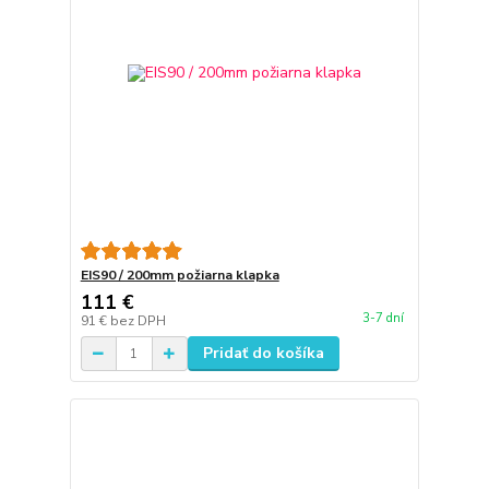
EIS90 / 200mm požiarna klapka
111 €
3-7 dní
91 €
bez DPH
Pridať do košíka