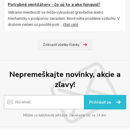
Potrubné ventilátory - čo sú to a ako fungujú?
Vetranie miestností sa môže vykonávať gravitačne alebo
mechanicky s podporou zariadení, ktoré nútia prúdenie vzduchu. V
druhom riešení sú použité potr...
čítať celé
Zobraziť všetky články
Nepremeškajte novinky, akcie a
zľavy!
Prihlásiť sa
Môžete sa kedykoľvek odhlásiť. Zasielame raz za 14 dní.