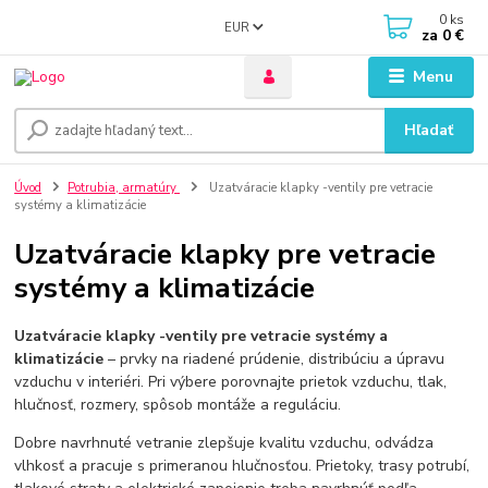
0
ks
EUR
za
0 €
Menu
Hľadať
Úvod
Potrubia, armatúry
Uzatváracie klapky -ventily pre vetracie
systémy a klimatizácie
Uzatváracie klapky pre vetracie
systémy a klimatizácie
Uzatváracie klapky -ventily pre vetracie systémy a
klimatizácie
– prvky na riadené prúdenie, distribúciu a úpravu
vzduchu v interiéri. Pri výbere porovnajte prietok vzduchu, tlak,
hlučnosť, rozmery, spôsob montáže a reguláciu.
Dobre navrhnuté vetranie zlepšuje kvalitu vzduchu, odvádza
vlhkosť a pracuje s primeranou hlučnosťou. Prietoky, trasy potrubí,