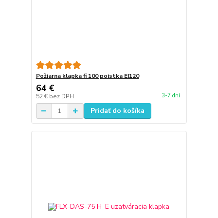
Požiarna klapka fi 100 poistka EI120
64 €
3-7 dní
52 €
bez DPH
Pridať do košíka