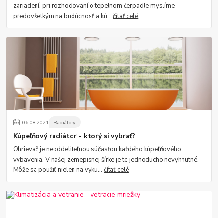
zariadení, pri rozhodovaní o tepelnom čerpadle myslíme
predovšetkým na budúcnosť a kú...
čítať celé
06
.
08
.
2021
Radiátory
Kúpeľňový radiátor - ktorý si vybrať?
Ohrievač je neoddeliteľnou súčasťou každého kúpeľňového
vybavenia. V našej zemepisnej šírke je to jednoducho nevyhnutné.
Môže sa použiť nielen na vyku...
čítať celé