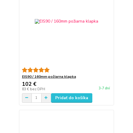
EIS90 / 160mm požiarna klapka
102 €
3-7 dní
83 €
bez DPH
Pridať do košíka