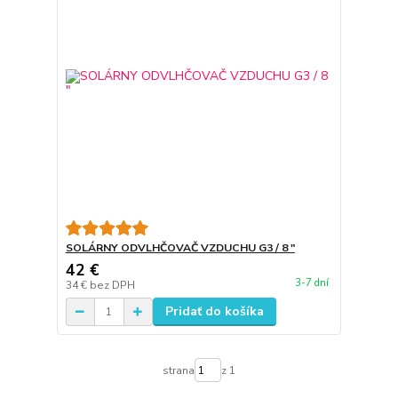
SOLÁRNY ODVLHČOVAČ VZDUCHU G3 / 8 "
42 €
3-7 dní
34 €
bez DPH
Pridať do košíka
strana
z 1