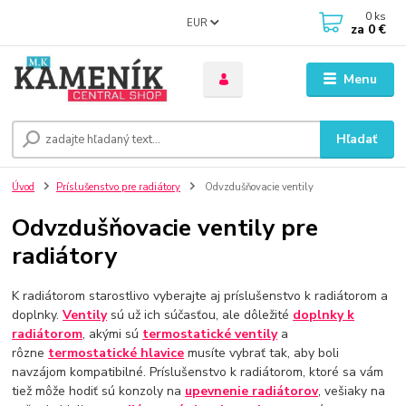
0
ks
EUR
za
0 €
Menu
Hľadať
Úvod
Príslušenstvo pre radiátory
Odvzdušňovacie ventily
Odvzdušňovacie ventily pre
radiátory
K radiátorom starostlivo vyberajte aj príslušenstvo k radiátorom a
doplnky.
Ventily
sú už ich súčasťou, ale dôležité
doplnky k
radiátorom
, akými sú
termostatické ventily
a
rôzne
termostatické hlavice
musíte vybrať tak, aby boli
navzájom kompatibilné. Príslušenstvo k radiátorom, ktoré sa vám
tiež môže hodiť sú konzoly na
upevnenie radiátorov
, vešiaky na