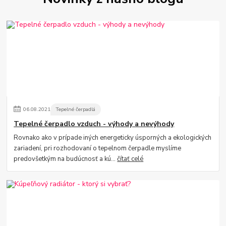
06
.
08
.
2021
Tepelné čerpadlá
Tepelné čerpadlo vzduch - výhody a nevýhody
Rovnako ako v prípade iných energeticky úsporných a ekologických
zariadení, pri rozhodovaní o tepelnom čerpadle myslíme
predovšetkým na budúcnosť a kú...
čítať celé