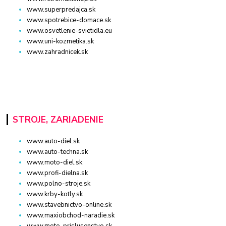
www.superpredajca.sk
www.spotrebice-domace.sk
www.osvetlenie-svietidla.eu
www.uni-kozmetika.sk
www.zahradnicek.sk
STROJE, ZARIADENIE
www.auto-diel.sk
www.auto-techna.sk
www.moto-diel.sk
www.profi-dielna.sk
www.polno-stroje.sk
www.krby-kotly.sk
www.stavebnictvo-online.sk
www.maxiobchod-naradie.sk
www.moto-prislusenstvo.sk