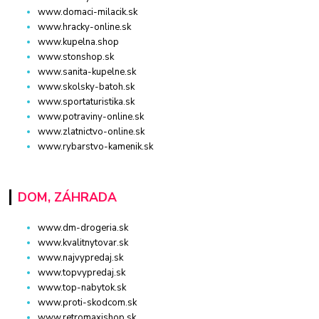
www.domaci-milacik.sk
www.hracky-online.sk
www.kupelna.shop
www.stonshop.sk
www.sanita-kupelne.sk
www.skolsky-batoh.sk
www.sportaturistika.sk
www.potraviny-online.sk
www.zlatnictvo-online.sk
www.rybarstvo-kamenik.sk
DOM, ZÁHRADA
www.dm-drogeria.sk
www.kvalitnytovar.sk
www.najvypredaj.sk
www.topvypredaj.sk
www.top-nabytok.sk
www.proti-skodcom.sk
www.retromaxishop.sk