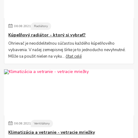
06
.
08
.
2021
Radiátory
Kúpeľňový radiátor - ktorý si vybrať?
Ohrievač je neoddeliteľnou súčasťou každého kúpeľňového
vybavenia. V našej zemepisnej šírke je to jednoducho nevyhnutné.
Môže sa použiť nielen na vyku...
čítať celé
06
.
08
.
2021
Ventilátory
Klimatizácia a vetranie - vetracie mriežky