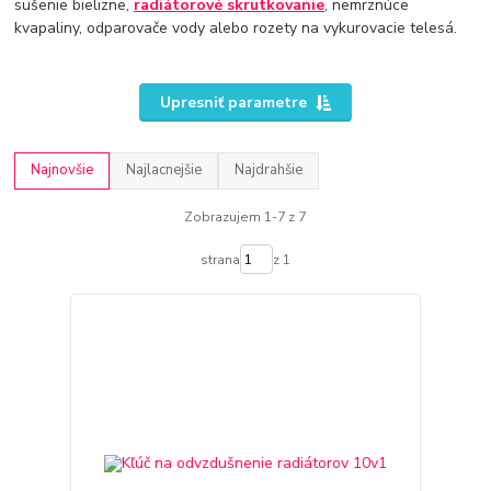
sušenie bielizne,
radiátorové skrutkovanie
, nemrznúce
kvapaliny, odparovače vody alebo rozety na vykurovacie telesá.
Upresniť parametre
Najnovšie
Najlacnejšie
Najdrahšie
Zobrazujem 1-7 z 7
strana
z 1