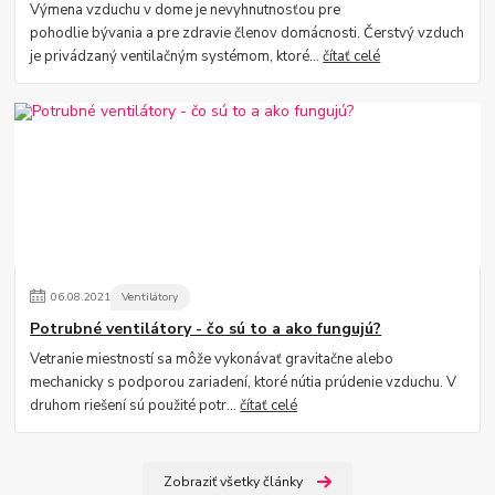
Výmena vzduchu v dome je nevyhnutnosťou pre
pohodlie bývania a pre zdravie členov domácnosti. Čerstvý vzduch
je privádzaný ventilačným systémom, ktoré...
čítať celé
06
.
08
.
2021
Ventilátory
Potrubné ventilátory - čo sú to a ako fungujú?
Vetranie miestností sa môže vykonávať gravitačne alebo
mechanicky s podporou zariadení, ktoré nútia prúdenie vzduchu. V
druhom riešení sú použité potr...
čítať celé
Zobraziť všetky články