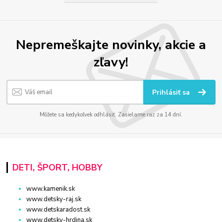
Nepremeškajte novinky, akcie a
zľavy!
Prihlásiť sa
Môžete sa kedykoľvek odhlásiť. Zasielame raz za 14 dní.
DETI, ŠPORT, HOBBY
www.kamenik.sk
www.detsky-raj.sk
www.detskaradost.sk
www.detsky-hrdina.sk