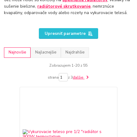
sušenie bielizne,
radiátorové skrutkovanie
, nemrznúce
kvapaliny, odparovače vody alebo rozety na vykurovacie telesá.
Upresniť parametre
Najnovšie
Najlacnejšie
Najdrahšie
Zobrazujem 1-20 z 55
strana
z 3
ďalšie