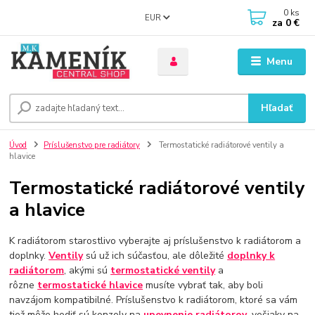
0
ks
EUR
za
0 €
Menu
Hľadať
Úvod
Príslušenstvo pre radiátory
Termostatické radiátorové ventily a
hlavice
Termostatické radiátorové ventily
a hlavice
K radiátorom starostlivo vyberajte aj príslušenstvo k radiátorom a
doplnky.
Ventily
sú už ich súčasťou, ale dôležité
doplnky k
radiátorom
, akými sú
termostatické ventily
a
rôzne
termostatické hlavice
musíte vybrať tak, aby boli
navzájom kompatibilné. Príslušenstvo k radiátorom, ktoré sa vám
tiež môže hodiť sú konzoly na
upevnenie radiátorov
, vešiaky na