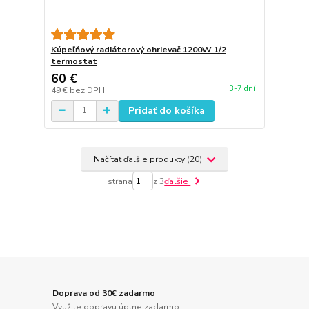
Kúpeľňový radiátorový ohrievač 1200W 1/2
termostat
60 €
3-7 dní
49 €
bez DPH
Pridať do košíka
Načítať ďalšie produkty (20)
strana
z 3
ďalšie
Doprava od 30€ zadarmo
Využite dopravu úplne zadarmo