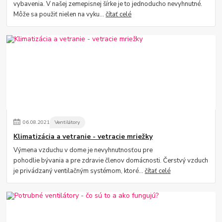
vybavenia. V našej zemepisnej šírke je to jednoducho nevyhnutné.
Môže sa použiť nielen na vyku...
čítať celé
06
.
08
.
2021
Ventilátory
Klimatizácia a vetranie - vetracie mriežky
Výmena vzduchu v dome je nevyhnutnosťou pre
pohodlie bývania a pre zdravie členov domácnosti. Čerstvý vzduch
je privádzaný ventilačným systémom, ktoré...
čítať celé