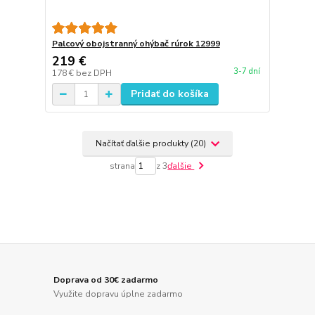
Palcový obojstranný ohýbač rúrok 12999
219 €
3-7 dní
178 €
bez DPH
Pridať do košíka
Načítať ďalšie produkty (20)
strana
z 3
ďalšie
Doprava od 30€ zadarmo
Využite dopravu úplne zadarmo