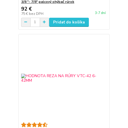
3/8 "- 7/8" palcový ohýbač rúrok
92 €
3-7 dní
75 €
bez DPH
Pridať do košíka