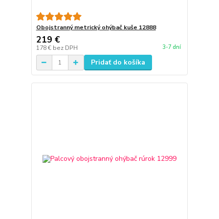
Obojstranný metrický ohýbač kuše 12888
219 €
3-7 dní
178 €
bez DPH
Pridať do košíka