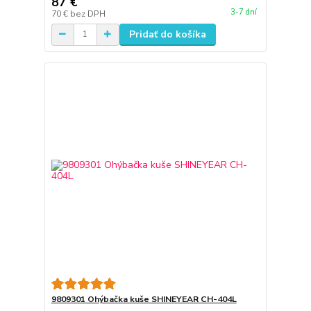
87 €
3-7 dní
70 €
bez DPH
Pridať do košíka
9809301 Ohýbačka kuše SHINEYEAR CH-404L