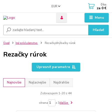
0
ks
EUR
za
0 €
Menu
Hľadať
Úvod
Iné príslušenstvo
Rezačky/ohýbačky rúrok
Rezačky rúrok
Upresniť parametre
Najnovšie
Najlacnejšie
Najdrahšie
Zobrazujem 1-20 z 44
strana
z 3
ďalšie