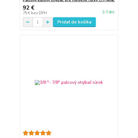
Palcový kušový ohýbač pre medené rúrky CH-404L
92 €
3-7 dní
75 €
bez DPH
Pridať do košíka