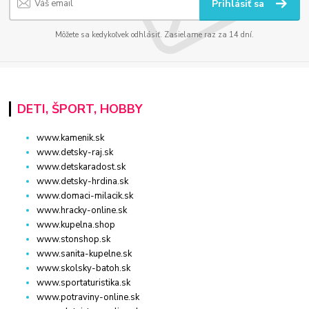
Prihlásiť sa
Môžete sa kedykoľvek odhlásiť. Zasielame raz za 14 dní.
DETI, ŠPORT, HOBBY
www.kamenik.sk
www.detsky-raj.sk
www.detskaradost.sk
www.detsky-hrdina.sk
www.domaci-milacik.sk
www.hracky-online.sk
www.kupelna.shop
www.stonshop.sk
www.sanita-kupelne.sk
www.skolsky-batoh.sk
www.sportaturistika.sk
www.potraviny-online.sk