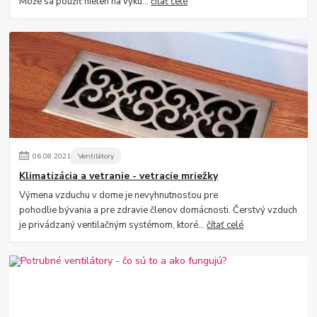
Môže sa použiť nielen na vyku...
čítať celé
06
.
08
.
2021
Ventilátory
Klimatizácia a vetranie - vetracie mriežky
Výmena vzduchu v dome je nevyhnutnosťou pre
pohodlie bývania a pre zdravie členov domácnosti. Čerstvý vzduch
je privádzaný ventilačným systémom, ktoré...
čítať celé