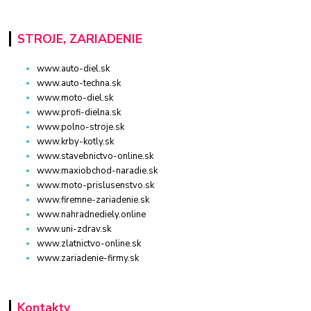
STROJE, ZARIADENIE
www.auto-diel.sk
www.auto-techna.sk
www.moto-diel.sk
www.profi-dielna.sk
www.polno-stroje.sk
www.krby-kotly.sk
www.stavebnictvo-online.sk
www.maxiobchod-naradie.sk
www.moto-prislusenstvo.sk
www.firemne-zariadenie.sk
www.nahradnediely.online
www.uni-zdrav.sk
www.zlatnictvo-online.sk
www.zariadenie-firmy.sk
Kontakty