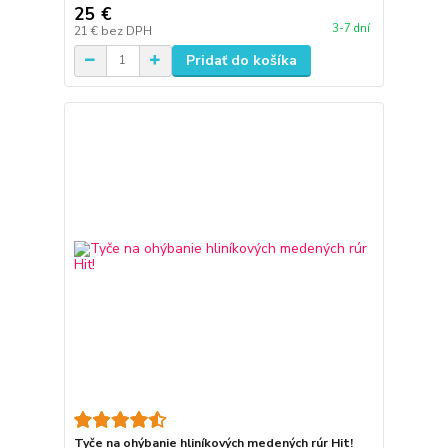
25 €
3-7 dní
21 €
bez DPH
Pridať do košíka
Tyče na ohýbanie hliníkových medených rúr Hit!