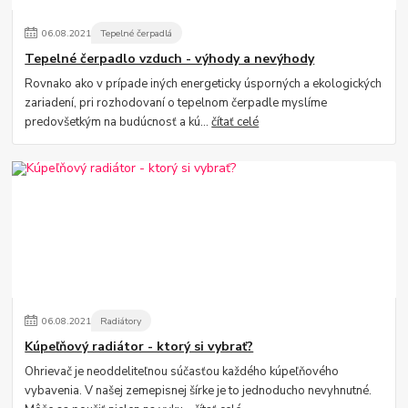
06
.
08
.
2021
Tepelné čerpadlá
Tepelné čerpadlo vzduch - výhody a nevýhody
Rovnako ako v prípade iných energeticky úsporných a ekologických
zariadení, pri rozhodovaní o tepelnom čerpadle myslíme
predovšetkým na budúcnosť a kú...
čítať celé
06
.
08
.
2021
Radiátory
Kúpeľňový radiátor - ktorý si vybrať?
Ohrievač je neoddeliteľnou súčasťou každého kúpeľňového
vybavenia. V našej zemepisnej šírke je to jednoducho nevyhnutné.