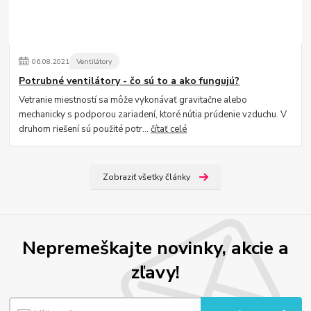
06
.
08
.
2021
Ventilátory
Potrubné ventilátory - čo sú to a ako fungujú?
Vetranie miestností sa môže vykonávať gravitačne alebo
mechanicky s podporou zariadení, ktoré nútia prúdenie vzduchu. V
druhom riešení sú použité potr...
čítať celé
Zobraziť všetky články
Nepremeškajte novinky, akcie a
zľavy!