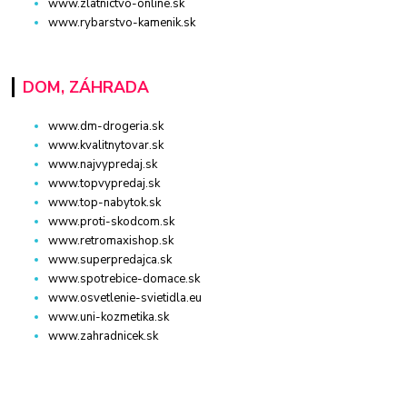
www.zlatnictvo-online.sk
www.rybarstvo-kamenik.sk
DOM, ZÁHRADA
www.dm-drogeria.sk
www.kvalitnytovar.sk
www.najvypredaj.sk
www.topvypredaj.sk
www.top-nabytok.sk
www.proti-skodcom.sk
www.retromaxishop.sk
www.superpredajca.sk
www.spotrebice-domace.sk
www.osvetlenie-svietidla.eu
www.uni-kozmetika.sk
www.zahradnicek.sk