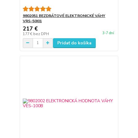
9802051 BEZDRÁTOVÉ ELEKTRONICKÉ VÁHY
VRS-50I01
217 €
3-7 dní
177 €
bez DPH
Pridať do košíka