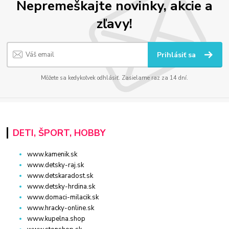
Nepremeškajte novinky, akcie a
zľavy!
Prihlásiť sa
Môžete sa kedykoľvek odhlásiť. Zasielame raz za 14 dní.
DETI, ŠPORT, HOBBY
www.kamenik.sk
www.detsky-raj.sk
www.detskaradost.sk
www.detsky-hrdina.sk
www.domaci-milacik.sk
www.hracky-online.sk
www.kupelna.shop