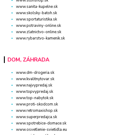
www.stonshop.sk
www.sanita-kupelne.sk
www.skolsky-batoh.sk
www.sportaturistika.sk
www.potraviny-online.sk
www.zlatnictvo-online.sk
www.rybarstvo-kamenik.sk
DOM, ZÁHRADA
www.dm-drogeria.sk
www.kvalitnytovar.sk
www.najvypredaj.sk
www.topvypredaj.sk
www.top-nabytok.sk
www.proti-skodcom.sk
www.retromaxishop.sk
www.superpredajca.sk
www.spotrebice-domace.sk
www.osvetlenie-svietidla.eu