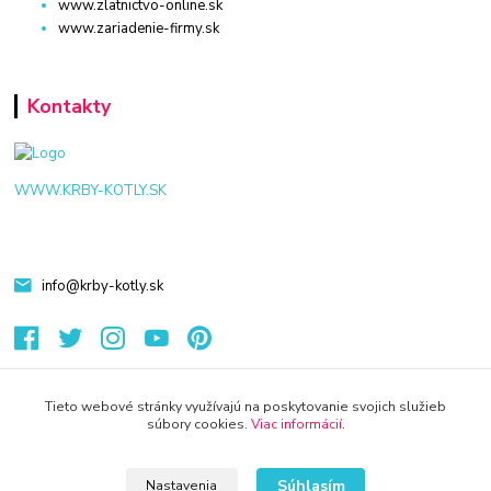
www.zlatnictvo-online.sk
www.zariadenie-firmy.sk
Kontakty
WWW.KRBY-KOTLY.SK
info@krby-kotly.sk
Tieto webové stránky využívajú na poskytovanie svojich služieb
súbory cookies.
Viac informácií
.
© 2024 Všetky práva vyhradené KAMENIK.SK
Vytvorené na
Eshop-rychlo.sk
Súhlasím
Nastavenia