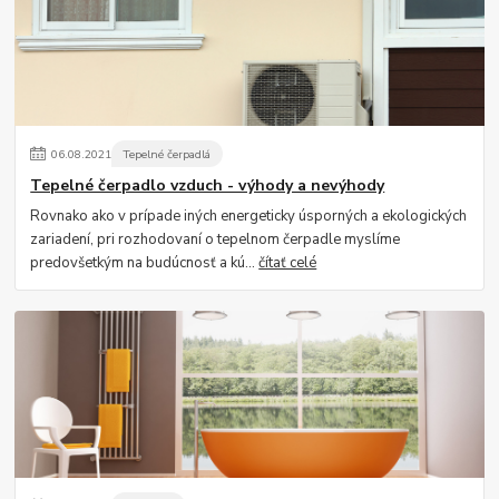
06
.
08
.
2021
Tepelné čerpadlá
Tepelné čerpadlo vzduch - výhody a nevýhody
Rovnako ako v prípade iných energeticky úsporných a ekologických
zariadení, pri rozhodovaní o tepelnom čerpadle myslíme
predovšetkým na budúcnosť a kú...
čítať celé