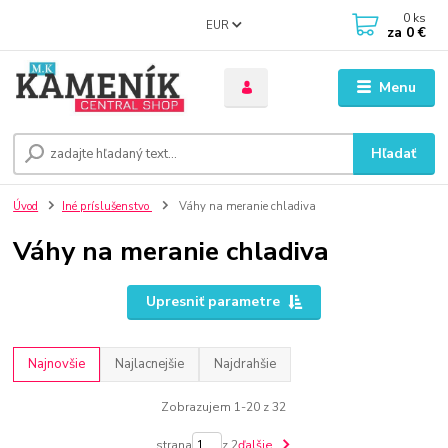
0
ks
EUR
za
0 €
Menu
Hľadať
Úvod
Iné príslušenstvo
Váhy na meranie chladiva
Váhy na meranie chladiva
Upresniť parametre
Najnovšie
Najlacnejšie
Najdrahšie
Zobrazujem 1-20 z 32
strana
z 2
ďalšie