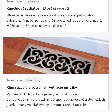
06
.
08
.
2021
Radiátory
Kúpeľňový radiátor - ktorý si vybrať?
Ohrievač je neoddeliteľnou súčasťou každého kúpeľňového
vybavenia. V našej zemepisnej šírke je to jednoducho nevyhnutné.
Môže sa použiť nielen na vyku...
čítať celé
06
.
08
.
2021
Ventilátory
Klimatizácia a vetranie - vetracie mriežky
Výmena vzduchu v dome je nevyhnutnosťou pre
pohodlie bývania a pre zdravie členov domácnosti. Čerstvý vzduch
je privádzaný ventilačným systémom, ktoré...
čítať celé