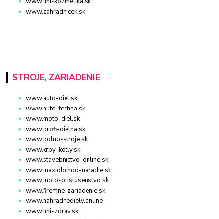
www.uni-kozmetika.sk
www.zahradnicek.sk
STROJE, ZARIADENIE
www.auto-diel.sk
www.auto-techna.sk
www.moto-diel.sk
www.profi-dielna.sk
www.polno-stroje.sk
www.krby-kotly.sk
www.stavebnictvo-online.sk
www.maxiobchod-naradie.sk
www.moto-prislusenstvo.sk
www.firemne-zariadenie.sk
www.nahradnediely.online
www.uni-zdrav.sk