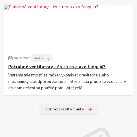
06
.
08
.
2021
Ventilátory
Potrubné ventilátory - čo sú to a ako fungujú?
Vetranie miestností sa môže vykonávať gravitačne alebo
mechanicky s podporou zariadení, ktoré nútia prúdenie vzduchu. V
druhom riešení sú použité potr...
čítať celé
Zobraziť všetky články