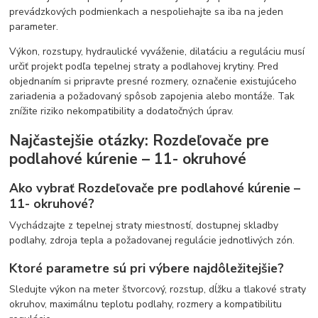
prevádzkových podmienkach a nespoliehajte sa iba na jeden
parameter.
Výkon, rozstupy, hydraulické vyváženie, dilatáciu a reguláciu musí
určiť projekt podľa tepelnej straty a podlahovej krytiny. Pred
objednaním si pripravte presné rozmery, označenie existujúceho
zariadenia a požadovaný spôsob zapojenia alebo montáže. Tak
znížite riziko nekompatibility a dodatočných úprav.
Najčastejšie otázky: Rozdeľovače pre
podlahové kúrenie – 11- okruhové
Ako vybrať Rozdeľovače pre podlahové kúrenie –
11- okruhové?
Vychádzajte z tepelnej straty miestností, dostupnej skladby
podlahy, zdroja tepla a požadovanej regulácie jednotlivých zón.
Ktoré parametre sú pri výbere najdôležitejšie?
Sledujte výkon na meter štvorcový, rozstup, dĺžku a tlakové straty
okruhov, maximálnu teplotu podlahy, rozmery a kompatibilitu