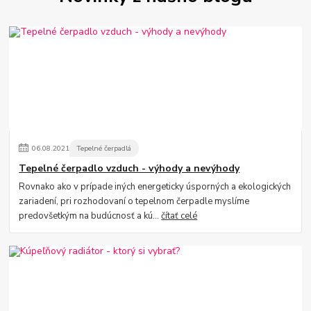
06
.
08
.
2021
Tepelné čerpadlá
Tepelné čerpadlo vzduch - výhody a nevýhody
Rovnako ako v prípade iných energeticky úsporných a ekologických
zariadení, pri rozhodovaní o tepelnom čerpadle myslíme
predovšetkým na budúcnosť a kú...
čítať celé