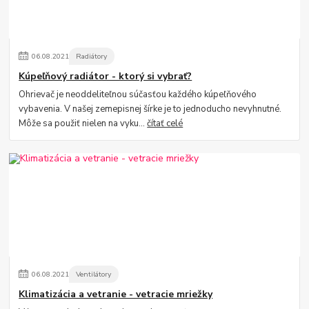
06
.
08
.
2021
Radiátory
Kúpeľňový radiátor - ktorý si vybrať?
Ohrievač je neoddeliteľnou súčasťou každého kúpeľňového
vybavenia. V našej zemepisnej šírke je to jednoducho nevyhnutné.
Môže sa použiť nielen na vyku...
čítať celé
06
.
08
.
2021
Ventilátory
Klimatizácia a vetranie - vetracie mriežky