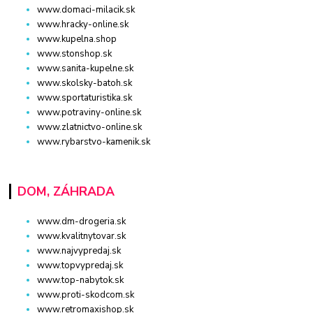
www.domaci-milacik.sk
www.hracky-online.sk
www.kupelna.shop
www.stonshop.sk
www.sanita-kupelne.sk
www.skolsky-batoh.sk
www.sportaturistika.sk
www.potraviny-online.sk
www.zlatnictvo-online.sk
www.rybarstvo-kamenik.sk
DOM, ZÁHRADA
www.dm-drogeria.sk
www.kvalitnytovar.sk
www.najvypredaj.sk
www.topvypredaj.sk
www.top-nabytok.sk
www.proti-skodcom.sk
www.retromaxishop.sk