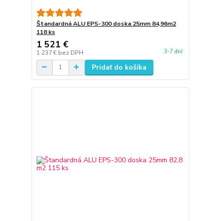
Štandardná ALU EPS-300 doska 25mm 84,96m2
118 ks
1 521 €
3-7 dní
1 237 €
bez DPH
Pridať do košíka