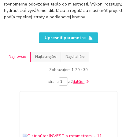
rovnomerne odovzdáva teplo do miestnosti. Výkon, rozstupy,
hydraulické vyváženie, dilatáciu a reguláciu musí určiť projekt
podľa tepelnej straty a podlahovej krytiny.
Upresniť parametre
Najnovšie
Najlacnejšie
Najdrahšie
Zobrazujem 1-20 z 30
strana
z 2
ďalšie