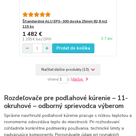
Štandardná ALU EPS-300 doska 25mm 82,8 m2
115 ks
1 482 €
3-7 dní
1 205 €
bez DPH
Pridať do košíka
Načítať ďalšie produkty (10)
strana
z 2
ďalšie
Rozdeľovače pre podlahové kúrenie – 11-
okruhové – odborný sprievodca výberom
Správne navrhnuté podlahové kúrenie pracuje s nízkou teplotou a
rovnomerne odovzdáva teplo do miestnosti. Pri rozhodovaní
zohľadnite konkrétne podmienky používania, technické limity a
nadväzujúce komponenty. Porovnávajte údaje pri rovnakých