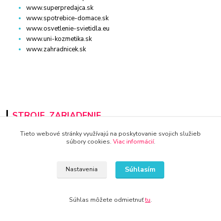
www.superpredajca.sk
www.spotrebice-domace.sk
www.osvetlenie-svietidla.eu
www.uni-kozmetika.sk
www.zahradnicek.sk
STROJE, ZARIADENIE
Tieto webové stránky využívajú na poskytovanie svojich služieb
www.auto-diel.sk
súbory cookies.
Viac informácií
.
www.auto-techna.sk
www.moto-diel.sk
www.profi-dielna.sk
Súhlasím
Nastavenia
www.polno-stroje.sk
www.krby-kotly.sk
www.stavebnictvo-online.sk
Súhlas môžete odmietnuť
tu
.
www.maxiobchod-naradie.sk
www.moto-prislusenstvo.sk