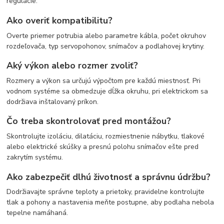
regulácie.
Ako overiť kompatibilitu?
Overte priemer potrubia alebo parametre kábla, počet okruhov
rozdeľovača, typ servopohonov, snímačov a podlahovej krytiny.
Aký výkon alebo rozmer zvoliť?
Rozmery a výkon sa určujú výpočtom pre každú miestnosť. Pri
vodnom systéme sa obmedzuje dĺžka okruhu, pri elektrickom sa
dodržiava inštalovaný príkon.
Čo treba skontrolovať pred montážou?
Skontrolujte izoláciu, dilatáciu, rozmiestnenie nábytku, tlakové
alebo elektrické skúšky a presnú polohu snímačov ešte pred
zakrytím systému.
Ako zabezpečiť dlhú životnosť a správnu údržbu?
Dodržiavajte správne teploty a prietoky, pravidelne kontrolujte
tlak a pohony a nastavenia meňte postupne, aby podlaha nebola
tepelne namáhaná.