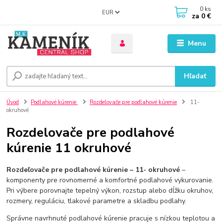
0
ks
EUR
za
0 €
Menu
Hľadať
Úvod
Podlahové kúrenie
Rozdelovače pre podlahové kúrenie
11-
okruhové
Rozdelovače pre podlahové
kúrenie 11 okruhové
Rozdeľovače pre podlahové kúrenie – 11- okruhové
–
komponenty pre rovnomerné a komfortné podlahové vykurovanie.
Pri výbere porovnajte tepelný výkon, rozstup alebo dĺžku okruhov,
rozmery, reguláciu, tlakové parametre a skladbu podlahy.
Správne navrhnuté podlahové kúrenie pracuje s nízkou teplotou a