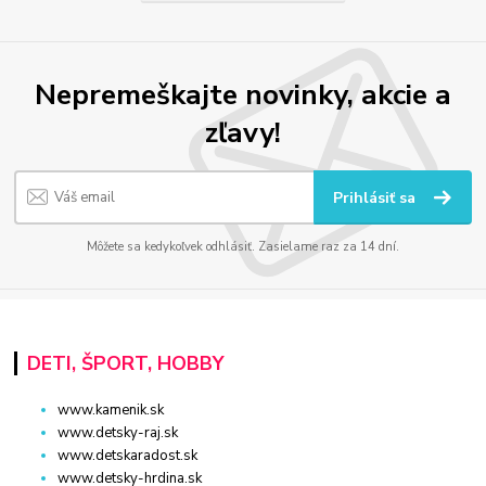
Nepremeškajte novinky, akcie a
zľavy!
Prihlásiť sa
Môžete sa kedykoľvek odhlásiť. Zasielame raz za 14 dní.
DETI, ŠPORT, HOBBY
www.kamenik.sk
www.detsky-raj.sk
www.detskaradost.sk
www.detsky-hrdina.sk