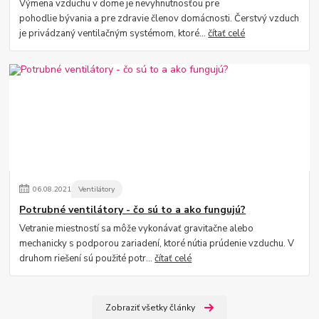
Výmena vzduchu v dome je nevyhnutnosťou pre
pohodlie bývania a pre zdravie členov domácnosti. Čerstvý vzduch
je privádzaný ventilačným systémom, ktoré...
čítať celé
06
.
08
.
2021
Ventilátory
Potrubné ventilátory - čo sú to a ako fungujú?
Vetranie miestností sa môže vykonávať gravitačne alebo
mechanicky s podporou zariadení, ktoré nútia prúdenie vzduchu. V
druhom riešení sú použité potr...
čítať celé
Zobraziť všetky články