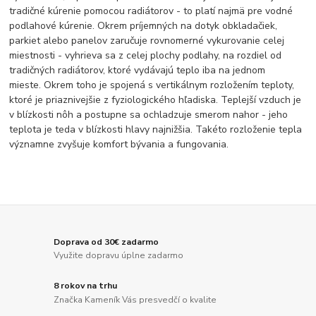
tradičné kúrenie pomocou radiátorov - to platí najmä pre vodné
podlahové kúrenie. Okrem príjemných na dotyk obkladačiek,
parkiet alebo panelov zaručuje rovnomerné vykurovanie celej
miestnosti - vyhrieva sa z celej plochy podlahy, na rozdiel od
tradičných radiátorov, ktoré vydávajú teplo iba na jednom
mieste. Okrem toho je spojená s vertikálnym rozložením teploty,
ktoré je priaznivejšie z fyziologického hľadiska. Teplejší vzduch je
v blízkosti nôh a postupne sa ochladzuje smerom nahor - jeho
teplota je teda v blízkosti hlavy najnižšia. Takéto rozloženie tepla
významne zvyšuje komfort bývania a fungovania.
Doprava od 30€ zadarmo
Využite dopravu úplne zadarmo
8 rokov na trhu
Značka Kameník Vás presvedčí o kvalite