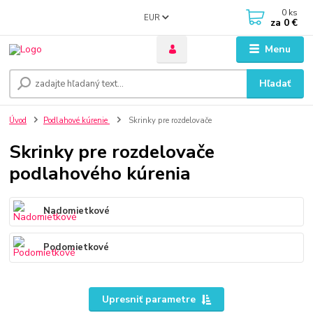
0
ks
EUR
za
0 €
Menu
Hľadať
Úvod
Podlahové kúrenie
Skrinky pre rozdelovače
Skrinky pre rozdelovače
podlahového kúrenia
Nadomietkové
Podomietkové
Upresniť parametre