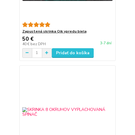
Zapustená skrinka Qik vpredu biela
50 €
3-7 dní
40 €
bez DPH
Pridať do košíka