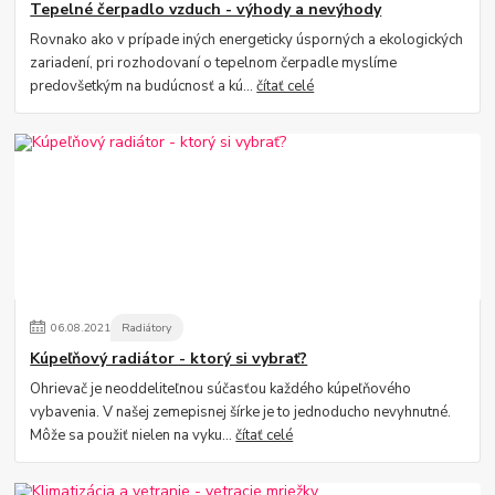
Tepelné čerpadlo vzduch - výhody a nevýhody
Rovnako ako v prípade iných energeticky úsporných a ekologických
zariadení, pri rozhodovaní o tepelnom čerpadle myslíme
predovšetkým na budúcnosť a kú...
čítať celé
06
.
08
.
2021
Radiátory
Kúpeľňový radiátor - ktorý si vybrať?
Ohrievač je neoddeliteľnou súčasťou každého kúpeľňového
vybavenia. V našej zemepisnej šírke je to jednoducho nevyhnutné.
Môže sa použiť nielen na vyku...
čítať celé