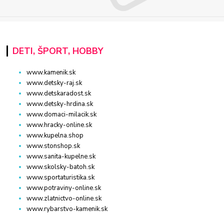
DETI, ŠPORT, HOBBY
www.kamenik.sk
www.detsky-raj.sk
www.detskaradost.sk
www.detsky-hrdina.sk
www.domaci-milacik.sk
www.hracky-online.sk
www.kupelna.shop
www.stonshop.sk
www.sanita-kupelne.sk
www.skolsky-batoh.sk
www.sportaturistika.sk
www.potraviny-online.sk
www.zlatnictvo-online.sk
www.rybarstvo-kamenik.sk