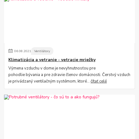
06
.
08
.
2021
Ventilátory
Klimatizácia a vetranie - vetracie mriežky
Výmena vzduchu v dome je nevyhnutnosťou pre
pohodlie bývania a pre zdravie členov domácnosti. Čerstvý vzduch
je privádzaný ventilačným systémom, ktoré...
čítať celé