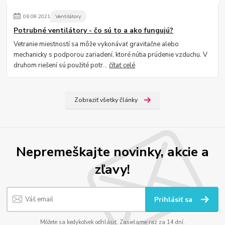
06
.
08
.
2021
Ventilátory
Potrubné ventilátory - čo sú to a ako fungujú?
Vetranie miestností sa môže vykonávať gravitačne alebo
mechanicky s podporou zariadení, ktoré nútia prúdenie vzduchu. V
druhom riešení sú použité potr...
čítať celé
Zobraziť všetky články
Nepremeškajte novinky, akcie a
zľavy!
Prihlásiť sa
Môžete sa kedykoľvek odhlásiť. Zasielame raz za 14 dní.