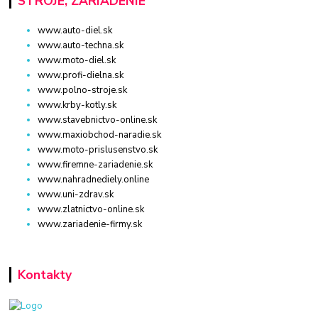
STROJE, ZARIADENIE
www.auto-diel.sk
www.auto-techna.sk
www.moto-diel.sk
www.profi-dielna.sk
www.polno-stroje.sk
www.krby-kotly.sk
www.stavebnictvo-online.sk
www.maxiobchod-naradie.sk
www.moto-prislusenstvo.sk
www.firemne-zariadenie.sk
www.nahradnediely.online
www.uni-zdrav.sk
www.zlatnictvo-online.sk
www.zariadenie-firmy.sk
Kontakty