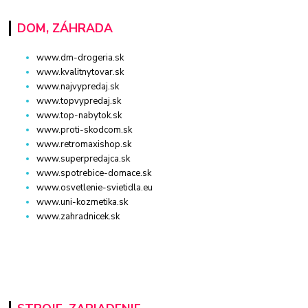
DOM, ZÁHRADA
www.dm-drogeria.sk
www.kvalitnytovar.sk
www.najvypredaj.sk
www.topvypredaj.sk
www.top-nabytok.sk
www.proti-skodcom.sk
www.retromaxishop.sk
www.superpredajca.sk
www.spotrebice-domace.sk
www.osvetlenie-svietidla.eu
www.uni-kozmetika.sk
www.zahradnicek.sk