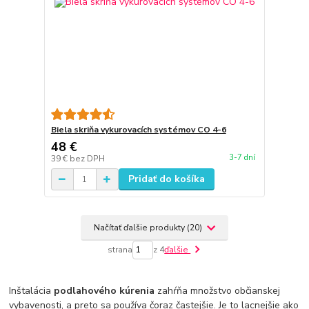
Biela skriňa vykurovacích systémov CO 4-6
48 €
3-7 dní
39 €
bez DPH
Pridať do košíka
Načítať ďalšie produkty (20)
strana
z 4
ďalšie
Inštalácia
podlahového kúrenia
zahŕňa množstvo občianskej
vybavenosti, a preto sa používa čoraz častejšie. Je to lacnejšie ako