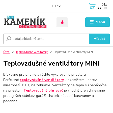
0
ks
EUR
za
0 €
Menu
Hľadať
Úvod
Teplovzdušné ventilátory
Teplovzdušné ventilátory MINI
Teplovzdušné ventilátory MINI
Efektívne pre priame a rýchle vykurovanie priestoru.
Perfektné
teplovzdušné ventilátory
k okamžitému ohrevu
miestností, ale aj na zohriatie. Ventilátory na teplo sú nenáročné
na priestor.
Teplovzdušný ohrievač
je vhodný pre vyhrievanie
predajných stánkov, garáží, chatiek, kúpelní, karavanov a
podobne.