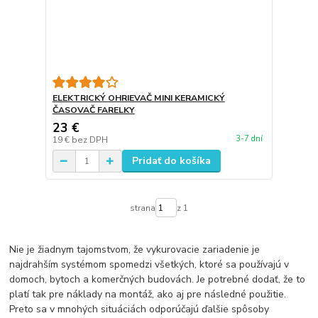
ELEKTRICKÝ OHRIEVAČ MINI KERAMICKÝ
ČASOVAČ FARELKY
23 €
3-7 dní
19 €
bez DPH
Pridať do košíka
strana
z 1
Nie je žiadnym tajomstvom, že vykurovacie zariadenie je
najdrahším systémom spomedzi všetkých, ktoré sa používajú v
domoch, bytoch a komerčných budovách. Je potrebné dodať, že to
platí tak pre náklady na montáž, ako aj pre následné použitie.
Preto sa v mnohých situáciách odporúčajú ďalšie spôsoby