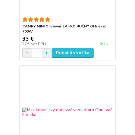
CAMRY MINI OHrievač ĽAHKO RUČNÝ OHrievač
700W
33 €
3-7 dní
27 €
bez DPH
Pridať do košíka