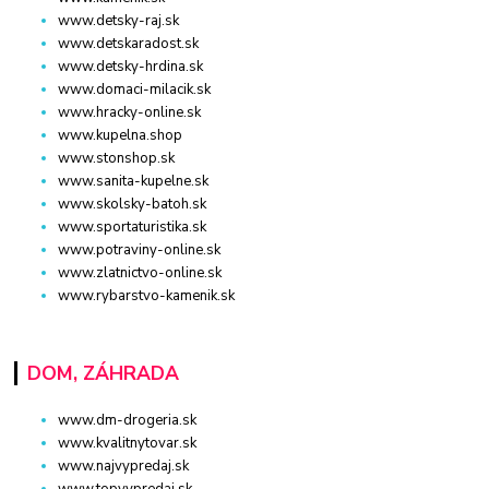
www.detsky-raj.sk
www.detskaradost.sk
www.detsky-hrdina.sk
www.domaci-milacik.sk
www.hracky-online.sk
www.kupelna.shop
www.stonshop.sk
www.sanita-kupelne.sk
www.skolsky-batoh.sk
www.sportaturistika.sk
www.potraviny-online.sk
www.zlatnictvo-online.sk
www.rybarstvo-kamenik.sk
DOM, ZÁHRADA
www.dm-drogeria.sk
www.kvalitnytovar.sk
www.najvypredaj.sk