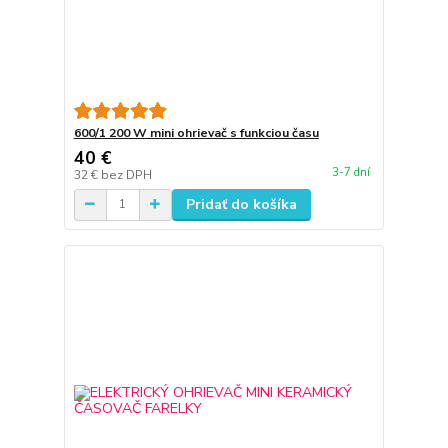
600/1 200 W mini ohrievač s funkciou času
40 €
3-7 dní
32 €
bez DPH
Pridať do košíka