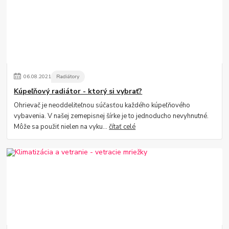
06
.
08
.
2021
Radiátory
Kúpeľňový radiátor - ktorý si vybrať?
Ohrievač je neoddeliteľnou súčasťou každého kúpeľňového
vybavenia. V našej zemepisnej šírke je to jednoducho nevyhnutné.
Môže sa použiť nielen na vyku...
čítať celé