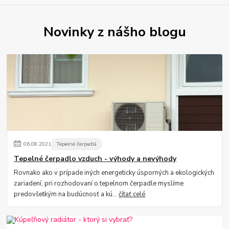
Novinky z nášho blogu
06
.
08
.
2021
Tepelné čerpadlá
Tepelné čerpadlo vzduch - výhody a nevýhody
Rovnako ako v prípade iných energeticky úsporných a ekologických
zariadení, pri rozhodovaní o tepelnom čerpadle myslíme
predovšetkým na budúcnosť a kú...
čítať celé