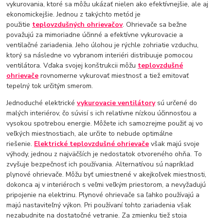
vykurovania, ktoré sa môžu ukázať nielen ako efektívnejšie, ale aj
ekonomickejšie. Jednou z takýchto metód je
použitie
teplovzdušných ohrievačov
. Ohrievače sa bežne
považujú za mimoriadne účinné a efektívne vykurovacie a
ventilačné zariadenia. Jeho úlohou je rýchle zohriatie vzduchu,
ktorý sa následne vo vybranom interiéri distribuuje pomocou
ventilátora. Vďaka svojej konštrukcii môžu
teplovzdušné
ohrievače
rovnomerne vykurovať miestnosť a tiež emitovať
tepelný tok určitým smerom.
Jednoduché elektrické
vykurovacie ventilátory
sú určené do
malých interiérov, čo súvisí s ich relatívne nízkou účinnosťou a
vysokou spotrebou energie. Môžete ich samozrejme použiť aj vo
veľkých miestnostiach, ale určite to nebude optimálne
riešenie.
Elektrické teplovzdušné ohrievače
však majú svoje
výhody, jednou z najväčších je nedostatok otvoreného ohňa. To
zvyšuje bezpečnosť ich používania. Alternatívou sú napríklad
plynové ohrievače. Môžu byť umiestnené v akejkoľvek miestnosti,
dokonca aj v interiéroch s veľmi veľkým priestorom, a nevyžadujú
pripojenie na elektrinu. Plynové ohrievače sa ľahko používajú a
majú nastaviteľný výkon. Pri používaní tohto zariadenia však
nezabudnite na dostatočné vetranie. Za zmienku tiež stoja