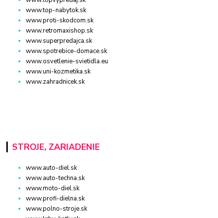
www.topvypredaj.sk
www.top-nabytok.sk
www.proti-skodcom.sk
www.retromaxishop.sk
www.superpredajca.sk
www.spotrebice-domace.sk
www.osvetlenie-svietidla.eu
www.uni-kozmetika.sk
www.zahradnicek.sk
STROJE, ZARIADENIE
www.auto-diel.sk
www.auto-techna.sk
www.moto-diel.sk
www.profi-dielna.sk
www.polno-stroje.sk