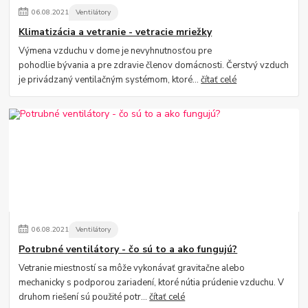
06
.
08
.
2021
Ventilátory
Klimatizácia a vetranie - vetracie mriežky
Výmena vzduchu v dome je nevyhnutnosťou pre
pohodlie bývania a pre zdravie členov domácnosti. Čerstvý vzduch
je privádzaný ventilačným systémom, ktoré...
čítať celé
06
.
08
.
2021
Ventilátory
Potrubné ventilátory - čo sú to a ako fungujú?
Vetranie miestností sa môže vykonávať gravitačne alebo
mechanicky s podporou zariadení, ktoré nútia prúdenie vzduchu. V
druhom riešení sú použité potr...
čítať celé