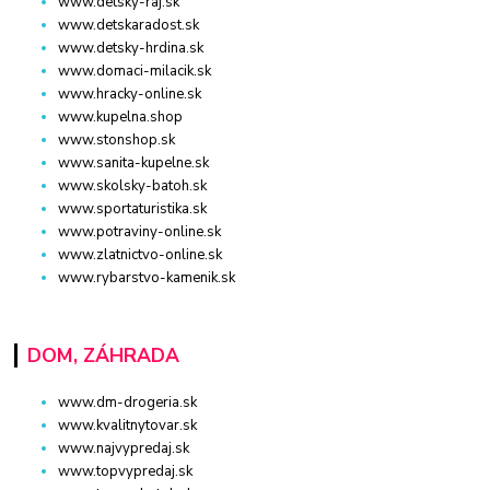
www.detsky-raj.sk
www.detskaradost.sk
www.detsky-hrdina.sk
www.domaci-milacik.sk
www.hracky-online.sk
www.kupelna.shop
www.stonshop.sk
www.sanita-kupelne.sk
www.skolsky-batoh.sk
www.sportaturistika.sk
www.potraviny-online.sk
www.zlatnictvo-online.sk
www.rybarstvo-kamenik.sk
DOM, ZÁHRADA
www.dm-drogeria.sk
www.kvalitnytovar.sk
www.najvypredaj.sk
www.topvypredaj.sk