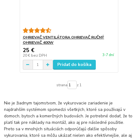
OHRIEVAČ VENTILÁTORA OHRIEVAČ RUČNÝ
OHRIEVAČ 400W
25 €
3-7 dní
20 €
bez DPH
Pridať do košíka
strana
z 1
Nie je žiadnym tajomstvom, že vykurovacie zariadenie je
najdrahším systémom spomedzi všetkých, ktoré sa používajú v
domoch, bytoch a komerčných budovách. Je potrebné dodať, že to
platí tak pre náklady na montáž, ako aj pre následné použitie.
Preto sa v mnohých situáciách odporúčajú ďalšie spôsoby
vykurovania, ktoré sa môžu ukázať nielen ako efektívnejšie, ale aj