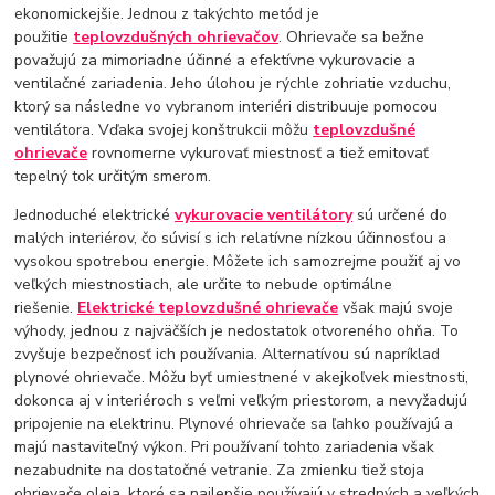
ekonomickejšie. Jednou z takýchto metód je
použitie
teplovzdušných ohrievačov
. Ohrievače sa bežne
považujú za mimoriadne účinné a efektívne vykurovacie a
ventilačné zariadenia. Jeho úlohou je rýchle zohriatie vzduchu,
ktorý sa následne vo vybranom interiéri distribuuje pomocou
ventilátora. Vďaka svojej konštrukcii môžu
teplovzdušné
ohrievače
rovnomerne vykurovať miestnosť a tiež emitovať
tepelný tok určitým smerom.
Jednoduché elektrické
vykurovacie ventilátory
sú určené do
malých interiérov, čo súvisí s ich relatívne nízkou účinnosťou a
vysokou spotrebou energie. Môžete ich samozrejme použiť aj vo
veľkých miestnostiach, ale určite to nebude optimálne
riešenie.
Elektrické teplovzdušné ohrievače
však majú svoje
výhody, jednou z najväčších je nedostatok otvoreného ohňa. To
zvyšuje bezpečnosť ich používania. Alternatívou sú napríklad
plynové ohrievače. Môžu byť umiestnené v akejkoľvek miestnosti,
dokonca aj v interiéroch s veľmi veľkým priestorom, a nevyžadujú
pripojenie na elektrinu. Plynové ohrievače sa ľahko používajú a
majú nastaviteľný výkon. Pri používaní tohto zariadenia však
nezabudnite na dostatočné vetranie. Za zmienku tiež stoja
ohrievače oleja, ktoré sa najlepšie používajú v stredných a veľkých