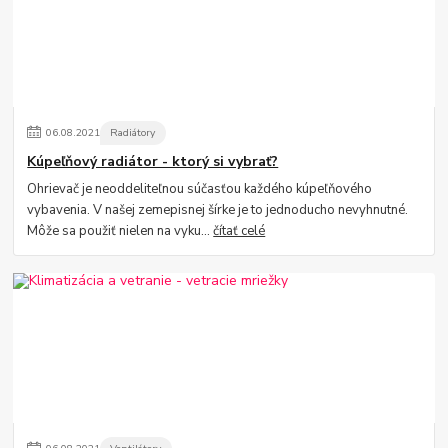
06
.
08
.
2021
Radiátory
Kúpeľňový radiátor - ktorý si vybrať?
Ohrievač je neoddeliteľnou súčasťou každého kúpeľňového
vybavenia. V našej zemepisnej šírke je to jednoducho nevyhnutné.
Môže sa použiť nielen na vyku...
čítať celé