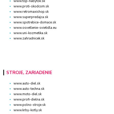
www.top-nabytok.sk
www.proti-skodcom.sk
www.retromaxishop.sk
www.superpredajca.sk
www.spotrebice-domace.sk
www.osvetlenie-svietidla.eu
www.uni-kozmetika.sk
www.zahradnicek.sk
STROJE, ZARIADENIE
www.auto-diel.sk
www.auto-techna.sk
www.moto-diel.sk
www.profi-dielna.sk
www.polno-stroje.sk
www.krby-kotly.sk