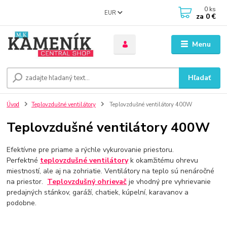
0
ks
EUR
za
0 €
Menu
Hľadať
Úvod
Teplovzdušné ventilátory
Teplovzdušné ventilátory 400W
Teplovzdušné ventilátory 400W
Efektívne pre priame a rýchle vykurovanie priestoru.
Perfektné
teplovzdušné ventilátory
k okamžitému ohrevu
miestností, ale aj na zohriatie. Ventilátory na teplo sú nenáročné
na priestor.
Teplovzdušný ohrievač
je vhodný pre vyhrievanie
predajných stánkov, garáží, chatiek, kúpelní, karavanov a
podobne.