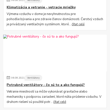
06
.
08
.
2021
Ventilátory
Klimatizácia a vetranie - vetracie mriežky
Výmena vzduchu v dome je nevyhnutnosťou pre
pohodlie bývania a pre zdravie členov domácnosti. Čerstvý vzduch
je privádzaný ventilačným systémom, ktoré...
čítať celé
06
.
08
.
2021
Ventilátory
Potrubné ventilátory - čo sú to a ako fungujú?
Vetranie miestností sa môže vykonávať gravitačne alebo
mechanicky s podporou zariadení, ktoré nútia prúdenie vzduchu. V
druhom riešení sú použité potr...
čítať celé