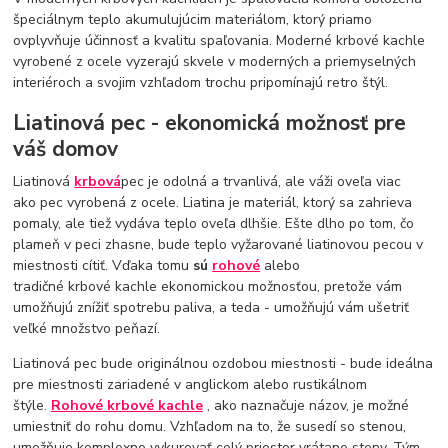
špeciálnym teplo akumulujúcim materiálom, ktorý priamo
ovplyvňuje účinnosť a kvalitu spaľovania. Moderné krbové kachle
vyrobené z ocele vyzerajú skvele v moderných a priemyselných
interiéroch a svojim vzhľadom trochu pripomínajú retro štýl.
Liatinová pec - ekonomická možnosť pre
váš domov
Liatinová
krbová
pec je odolná a trvanlivá, ale váži oveľa viac
ako pec vyrobená z ocele. Liatina je materiál, ktorý sa zahrieva
pomaly, ale tiež vydáva teplo oveľa dlhšie. Ešte dlho po tom, čo
plameň v peci zhasne, bude teplo vyžarované liatinovou pecou v
miestnosti cítiť. Vďaka tomu
sú
rohové
alebo
tradičné krbové kachle ekonomickou možnosťou, pretože vám
umožňujú znížiť spotrebu paliva, a teda - umožňujú vám ušetriť
veľké množstvo peňazí.
Liatinová pec bude originálnou ozdobou miestnosti - bude ideálna
pre miestnosti zariadené v anglickom alebo rustikálnom
štýle.
Rohové krbové kachle
, ako naznačuje názov, je možné
umiestniť do rohu domu. Vzhľadom na to, že susedí so stenou,
umožňuje komplexne vykurovať celý priestor vrátane steny. Tým