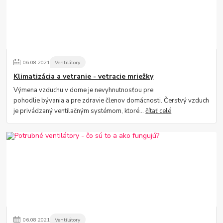
06
.
08
.
2021
Ventilátory
Klimatizácia a vetranie - vetracie mriežky
Výmena vzduchu v dome je nevyhnutnosťou pre
pohodlie bývania a pre zdravie členov domácnosti. Čerstvý vzduch
je privádzaný ventilačným systémom, ktoré...
čítať celé
06
.
08
.
2021
Ventilátory