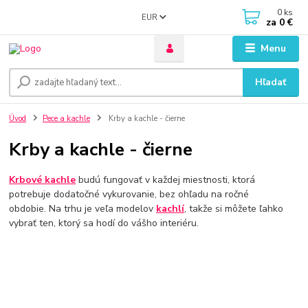
0
ks
EUR
za
0 €
Menu
Hľadať
Úvod
Pece a kachle
Krby a kachle - čierne
Krby a kachle - čierne
Krbové kachle
budú fungovať v každej miestnosti, ktorá
potrebuje dodatočné vykurovanie, bez ohľadu na ročné
obdobie. Na trhu je veľa modelov
kachlí
, takže si môžete ľahko
vybrať ten, ktorý sa hodí do vášho interiéru.