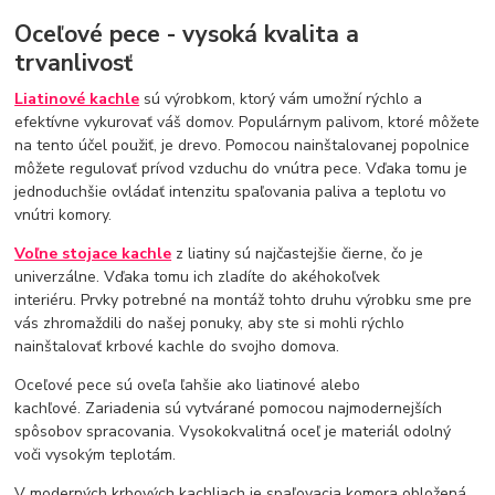
Oceľové pece - vysoká kvalita a
trvanlivosť
Liatinové kachle
sú výrobkom, ktorý vám umožní rýchlo a
efektívne vykurovať váš domov. Populárnym palivom, ktoré môžete
na tento účel použiť, je drevo. Pomocou nainštalovanej popolnice
môžete regulovať prívod vzduchu do vnútra pece. Vďaka tomu je
jednoduchšie ovládať intenzitu spaľovania paliva a teplotu vo
vnútri komory.
Voľne stojace kachle
z liatiny sú najčastejšie čierne, čo je
univerzálne. Vďaka tomu ich zladíte do akéhokoľvek
interiéru. Prvky potrebné na montáž tohto druhu výrobku sme pre
vás zhromaždili do našej ponuky, aby ste si mohli rýchlo
nainštalovať krbové kachle do svojho domova.
Oceľové pece sú oveľa ľahšie ako liatinové alebo
kachľové. Zariadenia sú vytvárané pomocou najmodernejších
spôsobov spracovania. Vysokokvalitná oceľ je materiál odolný
voči vysokým teplotám.
V moderných krbových kachliach je spaľovacia komora obložená