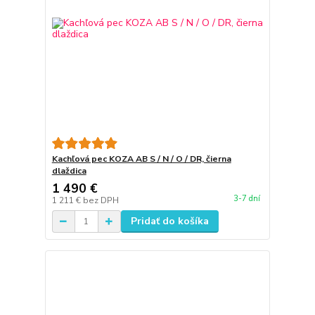
Kachľová pec KOZA AB S / N / O / DR, čierna
dlaždica
1 490 €
3-7 dní
1 211 €
bez DPH
Pridať do košíka