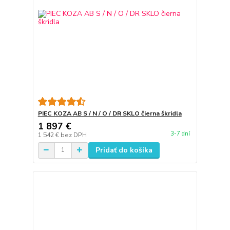
PIEC KOZA AB S / N / O / DR SKLO čierna škridla
1 897 €
3-7 dní
1 542 €
bez DPH
Pridať do košíka