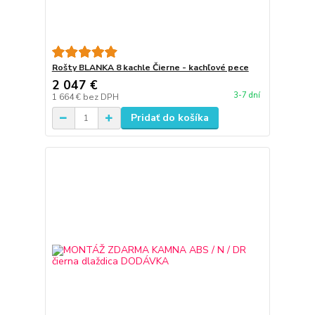
Rošty BLANKA 8 kachle Čierne - kachľové pece
2 047 €
3-7 dní
1 664 €
bez DPH
Pridať do košíka