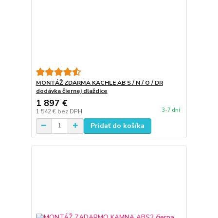
MONTÁŽ ZDARMA KACHLE AB S / N / O / DR
dodávka čiernej dlaždice
1 897 €
3-7 dní
1 542 €
bez DPH
Pridať do košíka