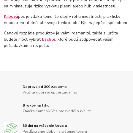
sa minimalizuje riziko výskytu plesní alebo húb v miestnosti.
Krbová
pec je vďaka tomu, že stojí v rohu miestnosti, prakticky
nepostrehnuteľná, ale svoju funkciu plní tým najlepším spôsobom.
Cenové rozpätie produktov je veľmi rozmanité, takže si určite
budete môcť vybrať
kachle
,
ktoré budú zodpovedať vašim
požiadavkám a rozpočtu.
Doprava od 30€ zadarmo
Využite dopravu úplne zadarmo
8 rokov na trhu
Značka Kameník Vás presvedčí o kvalite
30 dní na vrátenie tovaru
Predĺžili sme dobu na vrátenie tovaru