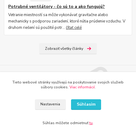
Potrubné ventilátory - čo sú to a ako fungujú?
Vetranie miestností sa môže vykonávať gravitačne alebo
mechanicky s podporou zariadení, ktoré nútia prúdenie vzduchu. V
druhom riešení sú použité potr...
čítať celé
Zobraziť všetky články
Nepremeškajte novinky, akcie a
Tieto webové stránky využívajú na poskytovanie svojich služieb
súbory cookies.
Viac informácií
.
zľavy!
Súhlasím
Nastavenia
Prihlásiť sa
Môžete sa kedykoľvek odhlásiť. Zasielame raz za 14 dní.
Súhlas môžete odmietnuť
tu
.