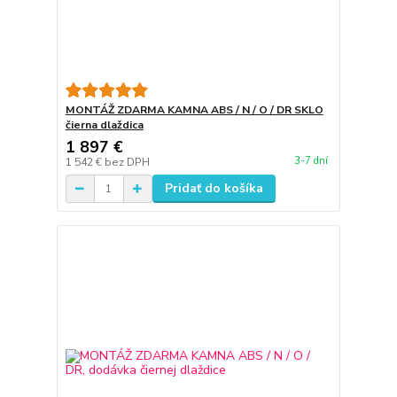
MONTÁŽ ZDARMA KAMNA ABS / N / O / DR SKLO
čierna dlaždica
1 897 €
3-7 dní
1 542 €
bez DPH
Pridať do košíka