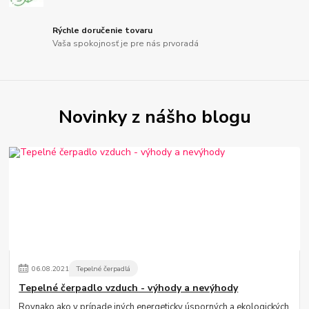
Rýchle doručenie tovaru
Vaša spokojnosť je pre nás prvoradá
Novinky z nášho blogu
06
.
08
.
2021
Tepelné čerpadlá
Tepelné čerpadlo vzduch - výhody a nevýhody
Rovnako ako v prípade iných energeticky úsporných a ekologických