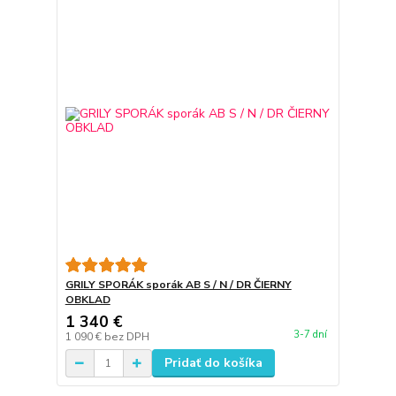
GRILY SPORÁK sporák AB S / N / DR ČIERNY
OBKLAD
1 340 €
3-7 dní
1 090 €
bez DPH
Pridať do košíka