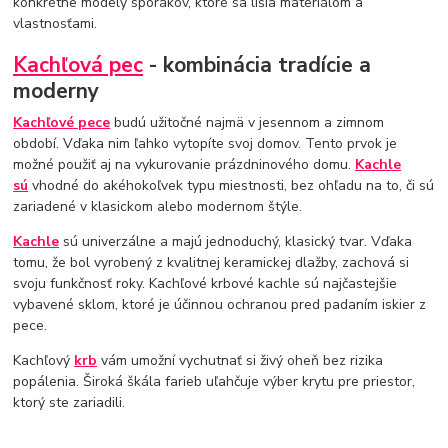
konkrétne modely sporákov, ktoré sa líšia materiálom a
vlastnosťami.
Kachľová pec
- kombinácia tradície a
moderny
Kachľové pece
budú užitočné najmä v jesennom a zimnom
období. Vďaka nim ľahko vytopíte svoj domov. Tento prvok je
možné použiť aj na vykurovanie prázdninového domu.
Kachle
sú
vhodné do akéhokoľvek typu miestnosti, bez ohľadu na to, či sú
zariadené v klasickom alebo modernom štýle.
Kachle
sú univerzálne a majú jednoduchý, klasický tvar. Vďaka
tomu, že bol vyrobený z kvalitnej keramickej dlažby, zachová si
svoju funkčnosť roky. Kachľové krbové kachle sú najčastejšie
vybavené sklom, ktoré je účinnou ochranou pred padaním iskier z
pece.
Kachľový
krb
vám umožní vychutnať si živý oheň bez rizika
popálenia. Široká škála farieb uľahčuje výber krytu pre priestor,
ktorý ste zariadili.