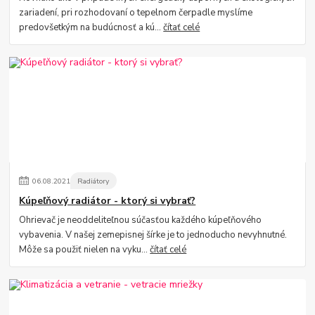
zariadení, pri rozhodovaní o tepelnom čerpadle myslíme
predovšetkým na budúcnosť a kú...
čítať celé
06
.
08
.
2021
Radiátory
Kúpeľňový radiátor - ktorý si vybrať?
Ohrievač je neoddeliteľnou súčasťou každého kúpeľňového
vybavenia. V našej zemepisnej šírke je to jednoducho nevyhnutné.
Môže sa použiť nielen na vyku...
čítať celé