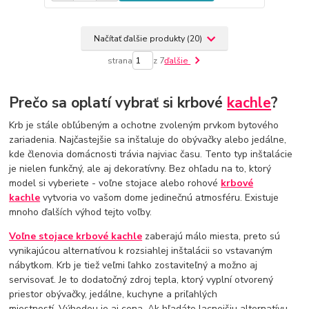
Načítať ďalšie produkty (20)
strana
z 7
ďalšie
Prečo sa oplatí vybrať si krbové
kachle
?
Krb je stále obľúbeným a ochotne zvoleným prvkom bytového
zariadenia. Najčastejšie sa inštaluje do obývačky alebo jedálne,
kde členovia domácnosti trávia najviac času. Tento typ inštalácie
je nielen funkčný, ale aj dekoratívny. Bez ohľadu na to, ktorý
model si vyberiete - voľne stojace alebo rohové
krbové
kachle
vytvoria vo vašom dome jedinečnú atmosféru. Existuje
mnoho ďalších výhod tejto voľby.
Voľne stojace krbové kachle
zaberajú málo miesta, preto sú
vynikajúcou alternatívou k rozsiahlej inštalácii so vstavaným
nábytkom. Krb je tiež veľmi ľahko zostaviteľný a možno aj
servisovať. Je to dodatočný zdroj tepla, ktorý vyplní otvorený
priestor obývačky, jedálne, kuchyne a priľahlých
miestností. Výhodou je aj cena. Ak hľadáte lacnejšiu alternatívu,