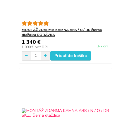
MONTÁŽ ZDARMA KAMNA ABS / N / DR čierna
dlaždica DODÁVKA
1 340 €
3-7 dní
1 090 €
bez DPH
Pridať do košíka