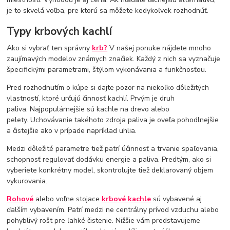
je to skvelá voľba, pre ktorú sa môžete kedykoľvek rozhodnúť.
Typy krbových kachlí
Ako si vybrať ten správny
krb?
V našej ponuke nájdete mnoho
zaujímavých modelov známych značiek. Každý z nich sa vyznačuje
špecifickými parametrami, štýlom vykonávania a funkčnosťou.
Pred rozhodnutím o kúpe si dajte pozor na niekoľko dôležitých
vlastností, ktoré určujú činnosť kachlí. Prvým je druh
paliva. Najpopulárnejšie sú kachle na drevo alebo
pelety. Uchovávanie takéhoto zdroja paliva je oveľa pohodlnejšie
a čistejšie ako v prípade napríklad uhlia.
Medzi dôležité parametre tiež patrí účinnosť a trvanie spaľovania,
schopnosť regulovať dodávku energie a paliva. Predtým, ako si
vyberiete konkrétny model, skontrolujte tiež deklarovaný objem
vykurovania.
Rohové
alebo voľne stojace
krbové kachle
sú vybavené aj
ďalším vybavením. Patrí medzi ne centrálny prívod vzduchu alebo
pohyblivý rošt pre ľahké čistenie. Nižšie vám predstavujeme