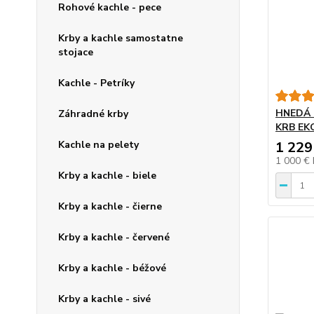
Rohové kachle - pece
Krby a kachle samostatne
stojace
Kachle - Petríky
HNEDÁ 
Záhradné krby
KRB EK
Kachle na pelety
1 229
1 000 €
Krby a kachle - biele
Krby a kachle - čierne
Krby a kachle - červené
Krby a kachle - béžové
Krby a kachle - sivé