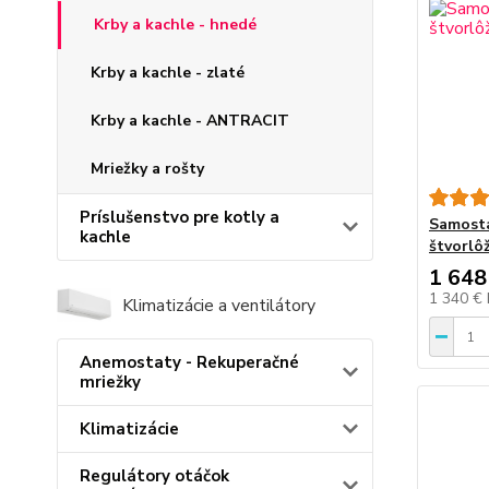
Krby a kachle - hnedé
Krby a kachle - zlaté
Krby a kachle - ANTRACIT
Mriežky a rošty
Príslušenstvo pre kotly a
Samosta
kachle
štvorlô
1 648
1 340 €
Klimatizácie a ventilátory
Anemostaty - Rekuperačné
mriežky
Klimatizácie
Regulátory otáčok