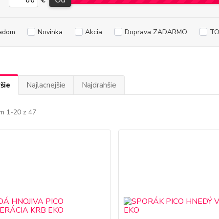
€
Od
adom
Novinka
Akcia
Doprava ZADARMO
TO
šie
Najlacnejšie
Najdrahšie
m 1-20 z 47