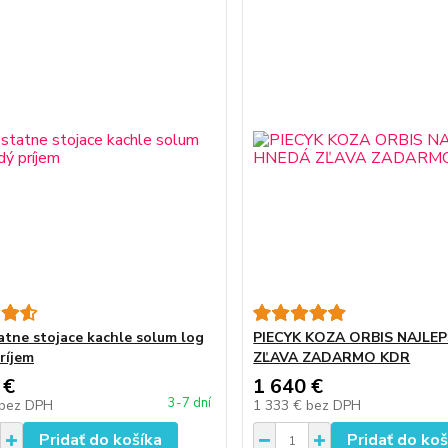
tne stojace kachle solum log
PIECYK KOZA ORBIS NAJLE
ríjem
ZĽAVA ZADARMO KDR
 €
1 640 €
3-7 dní
bez DPH
1 333 €
bez DPH
Pridať do košíka
Pridať do koš