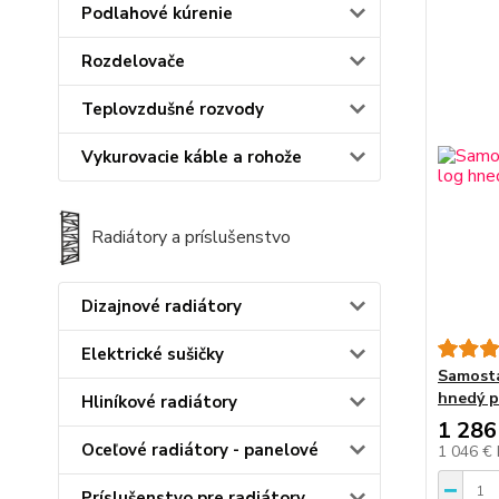
Podlahové kúrenie
Rozdelovače
Teplovzdušné rozvody
Vykurovacie káble a rohože
Radiátory a príslušenstvo
Dizajnové radiátory
Elektrické sušičky
Samosta
hnedý p
Hliníkové radiátory
1 286
Oceľové radiátory - panelové
1 046 €
Príslušenstvo pre radiátory