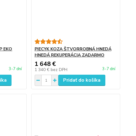
P EKO
PIECYK KOZA ŠTVORROBNÁ HNEDÁ
HNEDÁ REKUPERÁCIA ZADARMO
1 648 €
3-7 dní
3-7 dní
1 340 €
bez DPH
íka
Pridať do košíka