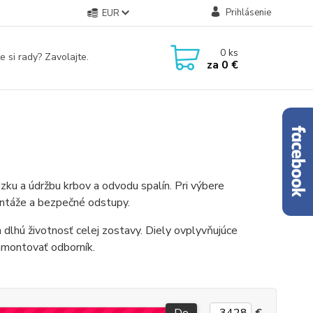
Prihlásenie
EUR
0
ks
e si rady? Zavolajte.
za
0 €
ku a údržbu krbov a odvodu spalín. Pri výbere
ontáže a bezpečné odstupy.
dlhú životnosť celej zostavy. Diely ovplyvňujúce
namontovať odborník.