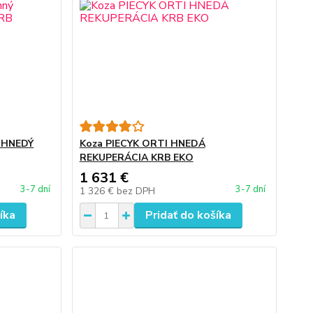
ý HNEDÝ
Koza PIECYK ORTI HNEDÁ
REKUPERÁCIA KRB EKO
1 631 €
3-7 dní
3-7 dní
1 326 €
bez DPH
íka
Pridať do košíka