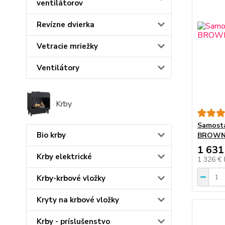
ventilátorov
Revízne dvierka
Vetracie mriežky
Ventilátory
Krby
Samosta
Bio krby
BROWN 
1 631
Krby elektrické
1 326 €
Krby-krbové vložky
Kryty na krbové vložky
Krby - príslušenstvo