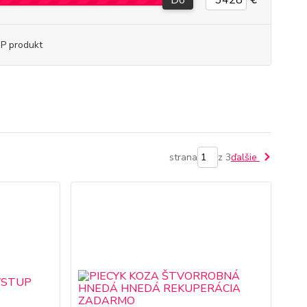
Do
€
P produkt
strana
z 3
ďalšie