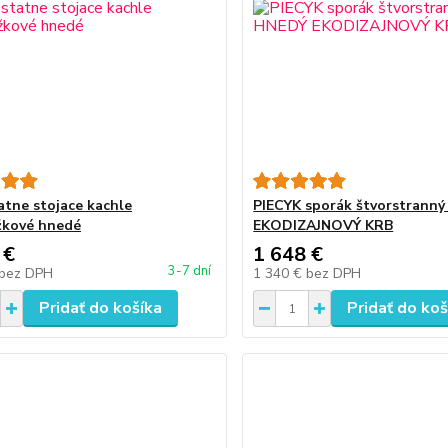
tne stojace kachle
PIECYK sporák štvorstrann
žkové hnedé
EKODIZAJNOVÝ KRB
 €
1 648 €
3-7 dní
bez DPH
1 340 €
bez DPH
Pridať do košíka
Pridať do koš