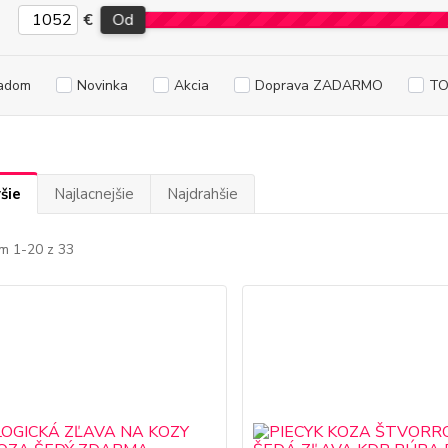
€
Od
adom
Novinka
Akcia
Doprava ZADARMO
TO
šie
Najlacnejšie
Najdrahšie
m 1-20 z 33