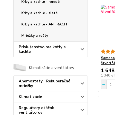
Krby a kachle - hnedé
Krby a kachle - zlaté
Krby a kachle - ANTRACIT
Mriežky a rošty
Príslušenstvo pre kotly a
kachle
Samosta
štvorlô
Klimatizácie a ventilátory
1 648
1 340 €
Anemostaty - Rekuperačné
mriežky
Klimatizácie
Regulátory otáčok
ventilátorov