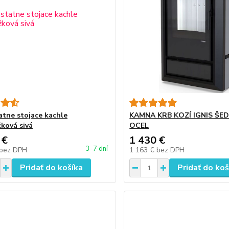
tne stojace kachle
KAMNA KRB KOZÍ IGNIS ŠE
žková sivá
OCEL
 €
1 430 €
3-7 dní
bez DPH
1 163 €
bez DPH
Pridať do košíka
Pridať do koš