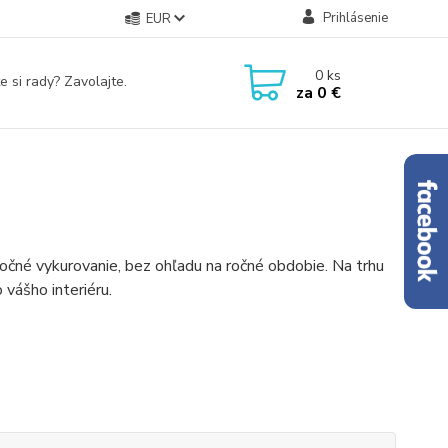
Prihlásenie
EUR
0
ks
e si rady? Zavolajte.
za
0 €
očné vykurovanie, bez ohľadu na ročné obdobie. Na trhu
 vášho interiéru.