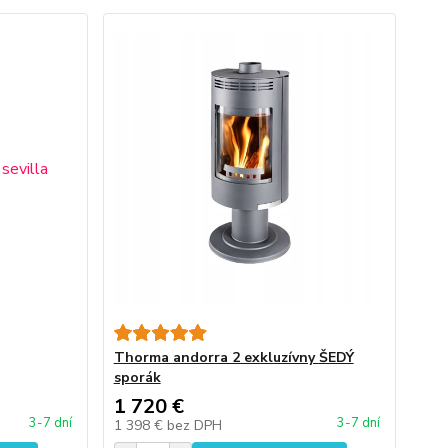
Thorma andorra 2 exkluzívny ŠEDÝ
sporák
1 720 €
3-7 dní
3-7 dní
1 398 €
bez DPH