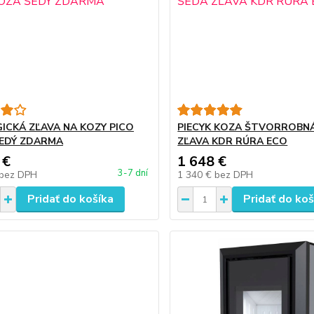
ICKÁ ZĽAVA NA KOZY PICO
PIECYK KOZA ŠTVORROBN
EDÝ ZDARMA
ZĽAVA KDR RÚRA ECO
 €
1 648 €
3-7 dní
bez DPH
1 340 €
bez DPH
Pridať do košíka
Pridať do koš