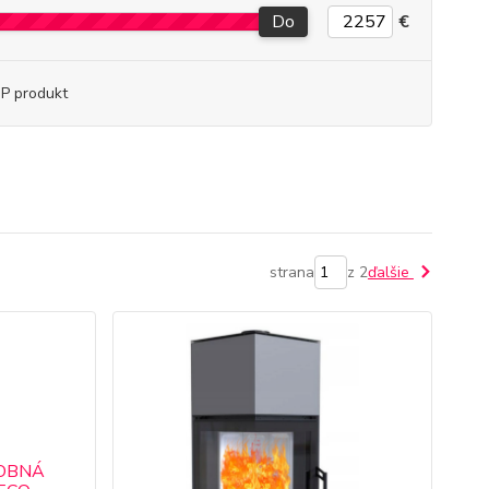
Do
€
P produkt
strana
z 2
ďalšie