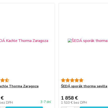
achle Thorma Zaragoza
ŠEDÁ sporák thorma sevilla
 €
1 858 €
3-7 dní
bez DPH
1 510 €
bez DPH