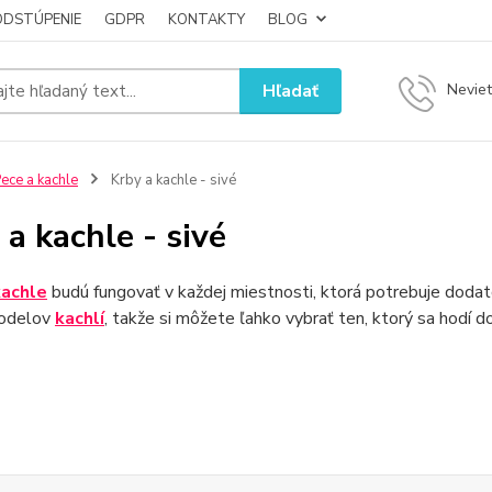
ODSTÚPENIE
GDPR
KONTAKTY
BLOG
Hľadať
Neviet
ece a kachle
Krby a kachle - sivé
 a kachle - sivé
kachle
budú fungovať v každej miestnosti, ktorá potrebuje dodat
modelov
kachlí
, takže si môžete ľahko vybrať ten, ktorý sa hodí do