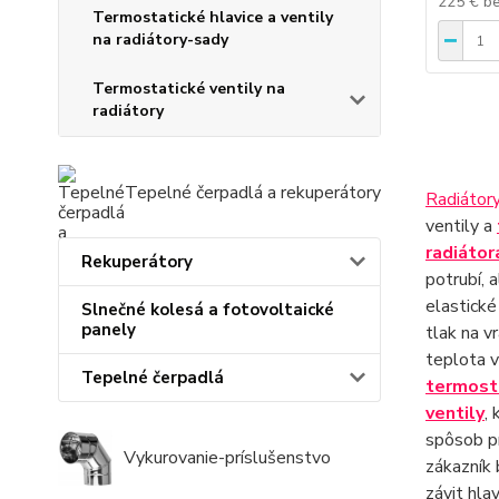
225 €
b
Termostatické hlavice a ventily
na radiátory-sady
Termostatické ventily na
radiátory
Tepelné čerpadlá a rekuperátory
Radiátor
ventily a
radiátor
Rekuperátory
potrubí, 
elastické
Slnečné kolesá a fotovoltaické
panely
tlak na v
teplota v
Tepelné čerpadlá
termost
ventily
,
spôsob pr
Vykurovanie-príslušenstvo
zákazník 
závit hla