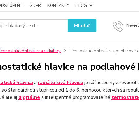
ODSTÚPENIE
GDPR
KONTAKTY
BLOG
Hľadať
Neviet
ermostatické hlavice na radiátory
Termostatické hlavice na podlahové k
ostatické hlavice na podlahové 
tická hlavica
a
radiátorová hlavica
je súčasťou vykurovacieho
 so štandardnou stupnicou od 1 do 6, pomocou ktorých sa regulu
ké ale aj
digitálne
a inteligentné programovateľné
termostati