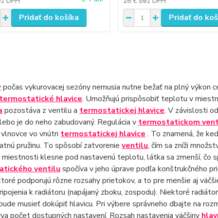
ez DPH
28 €
bez DPH
Pridať do košíka
Pridať do koš
y
počas vykurovacej sezóny nemusia nutne bežať na plný výkon cel
termostatické hlavice
. Umožňujú prispôsobiť teplotu v miest
a
pozostáva z ventilu a
termostatickej hlavice
. V závislosti 
alebo je do neho zabudovaný. Regulácia v
termostatickom vent
 vlnovce vo vnútri
termostatickej hlavice
. To znamená, že keď 
ratnú pružinu. To spôsobí zatvorenie
ventilu
, čím sa zníži množs
 miestnosti klesne pod nastavenú teplotu, látka sa zmenší, čo 
atického ventilu
spočíva v jeho úprave podľa konštrukčného pri
 ktoré podporujú rôzne rozsahy prietokov, a to pre menšie aj väčši
ipojenia k radiátoru (napájaný zboku, zospodu). Niektoré radiá
bude musieť dokúpiť hlavicu. Pri výbere správneho dbajte na roz
vya počet dostupných nastavení. Rozsah nastavenia väčšiny
hlav