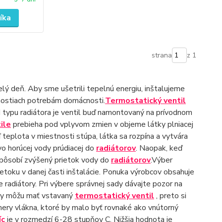
íka
strana
z 1
ý deň. Aby sme ušetrili tepelnú energiu, inštalujeme
nostiach potrebám domácnosti.
Termostatický ventil
od typu radiátora je ventil buď namontovaný na prívodnom
ile
prebieha pod vplyvom zmien v objeme látky plniacej
teplota v miestnosti stúpa, látka sa rozpína ​​a vytvára
tvo horúcej vody prúdiacej do
radiátorov
. Naopak, keď
spôsobí zvýšený prietok vody do
radiátorov
.Výber
etoku v danej časti inštalácie. Ponuka výrobcov obsahuje
e radiátory. Pri výbere správnej sady dávajte pozor na
tory môžu mať vstavaný
termostatický ventil
, preto si
mery vlákna, ktoré by malo byť rovnaké ako vnútorný
íc
je v rozmedzí 6-28 stupňov C. Nižšia hodnota je