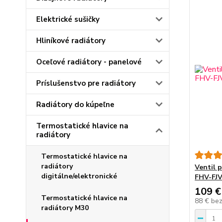
Elektrické sušičky
Hliníkové radiátory
Oceľové radiátory - panelové
Príslušenstvo pre radiátory
Radiátory do kúpeľne
Termostatické hlavice na
radiátory
Termostatické hlavice na
radiátory
Ventil 
digitálne/elektronické
FHV-FJV
109 €
Termostatické hlavice na
88 €
be
radiátory M30