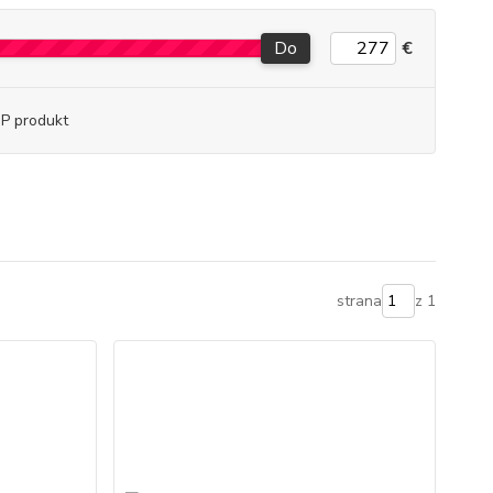
Do
€
P produkt
strana
z 1