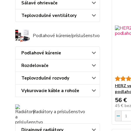
Sálavé ohrievače
Teplovzdušné ventilátory
Podlahové kúrenie/príslušenstvo
Podlahové kúrenie
Rozdelovače
Teplovzdušné rozvody
HERZ ve
Vykurovacie káble a rohože
podlaho
56 €
45 €
be
Radiátory a príslušenstvo
Dizajnové radiátory