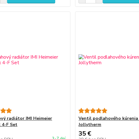
vý radiátor IMI Heimeier
Ventil podlahového kúreni
x 4-F Set
Jollytherm
35 €
3-7 dní