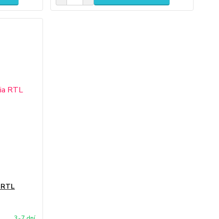
a RTL
3-7 dní