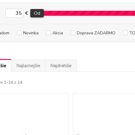
€
Od
adom
Novinka
Akcia
Doprava ZADARMO
TO
šie
Najlacnejšie
Najdrahšie
m 1-14 z 14