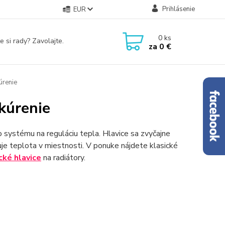
Prihlásenie
EUR
0
ks
e si rady? Zavolajte.
za
0 €
úrenie
kúrenie
 systému na reguláciu tepla. Hlavice sa zvyčajne
je teplota v miestnosti. V ponuke nájdete klasické
cké hlavice
na radiátory.