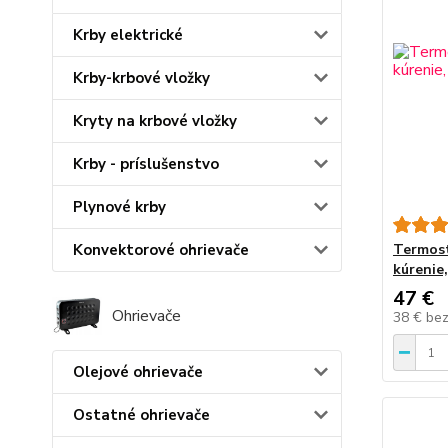
Krby elektrické
Krby-krbové vložky
Kryty na krbové vložky
Krby - príslušenstvo
Plynové krby
Termost
Konvektorové ohrievače
kúreni
47 €
Ohrievače
38 €
be
Olejové ohrievače
Ostatné ohrievače