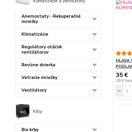
Klimatizácie a ventilátory
Anemostaty - Rekuperačné
mriežky
Klimatizácie
Regulátory otáčok
ventilátorov
HLAVA 
Revízne dvierka
PODLA
35 €
Vetracie mriežky
28 €
be
Ventilátory
Krby
Bio krby