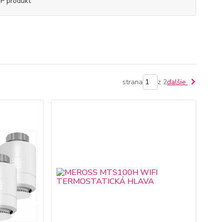
P produkt
strana
z 2
ďalšie