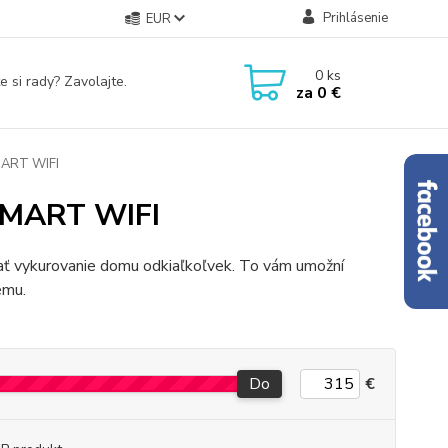
Prihlásenie
EUR
0
ks
e si rady? Zavolajte.
za
0 €
SMART WIFI
 SMART WIFI
ať vykurovanie domu odkiaľkoľvek.
To vám umožní
ému.
Do
€