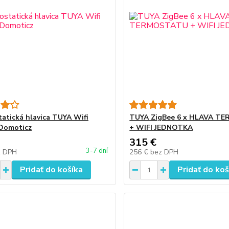
atická hlavica TUYA Wifi
TUYA ZigBee 6 x HLAVA T
Domoticz
+ WIFI JEDNOTKA
315 €
3-7 dní
z DPH
256 €
bez DPH
Pridať do košíka
Pridať do koš