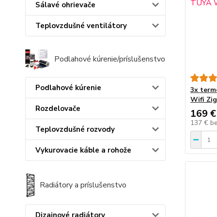
Sálavé ohrievače
Teplovzdušné ventilátory
Podlahové kúrenie/príslušenstvo
Podlahové kúrenie
3x term
Wifi Zi
Rozdelovače
169 €
137 €
b
Teplovzdušné rozvody
Vykurovacie káble a rohože
Radiátory a príslušenstvo
Dizajnové radiátory