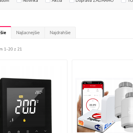
adom
Novinka
Akcia
Doprava ZADARMO
TO
šie
Najlacnejšie
Najdrahšie
m 1-20 z 21