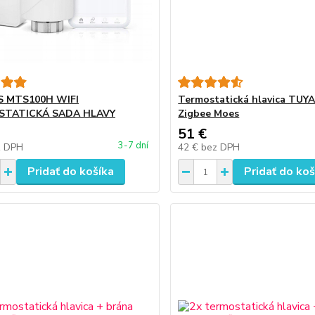
 MTS100H WIFI
Termostatická hlavica TUYA
TATICKÁ SADA HLAVY
Zigbee Moes
51 €
3-7 dní
z DPH
42 €
bez DPH
Pridať do košíka
Pridať do koš