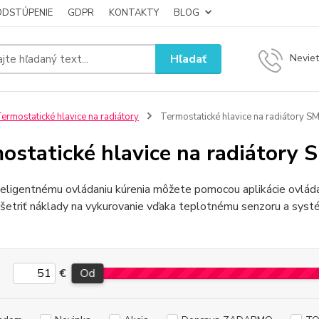
ODSTÚPENIE
GDPR
KONTAKTY
BLOG
Hľadať
Neviet
ermostatické hlavice na radiátory
Termostatické hlavice na radiátory 
ostatické hlavice na radiátory
teligentnému ovládaniu kúrenia môžete pomocou aplikácie ovlád
šetriť náklady na vykurovanie vďaka teplotnému senzoru a syst
€
Od