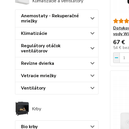
Klimatizácie a ventilátory
Anemostaty - Rekuperačné
mriežky
Dotykov
Klimatizácie
vody Wi
67 €
Regulátory otáčok
54 €
be
ventilátorov
Revízne dvierka
Vetracie mriežky
Ventilátory
Krby
Bio krby