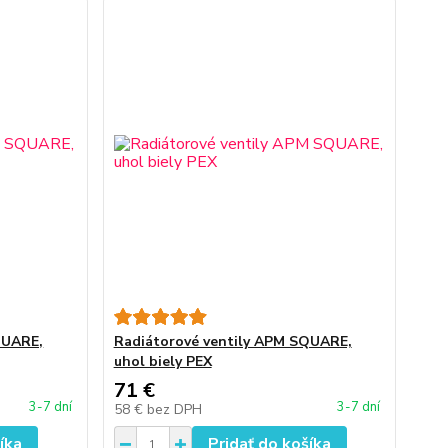
QUARE,
Radiátorové ventily APM SQUARE,
uhol biely PEX
71 €
3-7 dní
3-7 dní
58 €
bez DPH
íka
Pridať do košíka