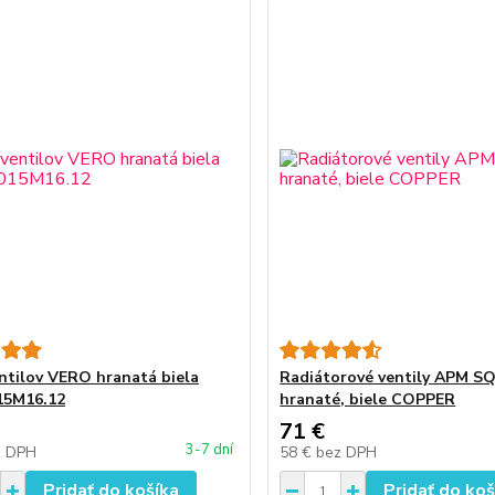
ntilov VERO hranatá biela
Radiátorové ventily APM S
15M16.12
hranaté, biele COPPER
71 €
3-7 dní
z DPH
58 €
bez DPH
Pridať do košíka
Pridať do koš