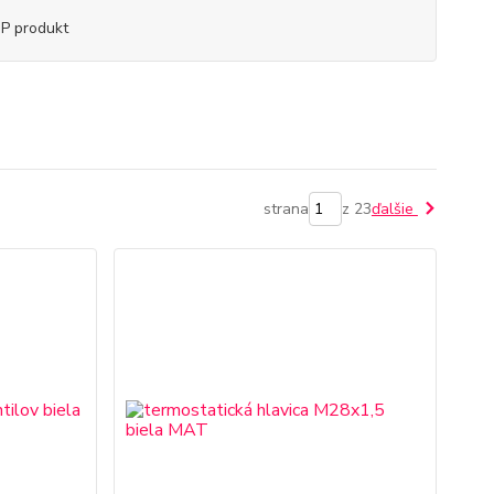
P produkt
strana
z 23
ďalšie