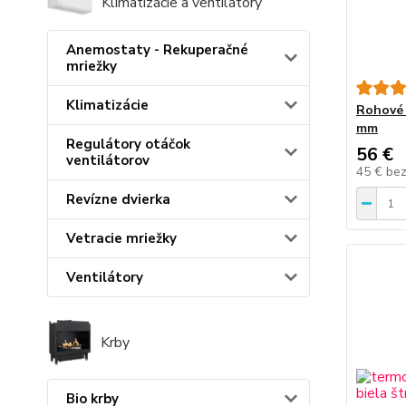
Klimatizácie a ventilátory
Anemostaty - Rekuperačné
mriežky
Klimatizácie
Rohové 
mm
Regulátory otáčok
56 €
ventilátorov
45 €
be
Revízne dvierka
Vetracie mriežky
Ventilátory
Krby
Bio krby