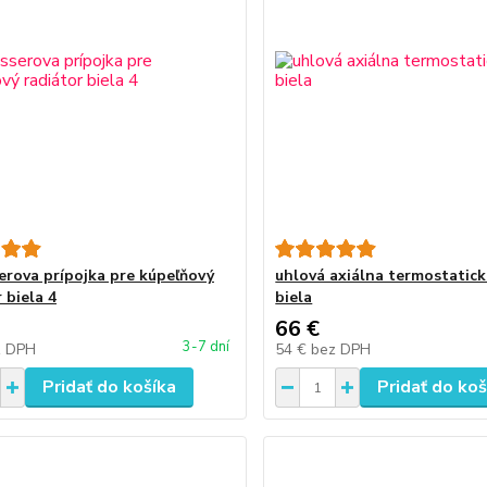
erova prípojka pre kúpeľňový
uhlová axiálna termostatick
 biela 4
biela
66 €
3-7 dní
z DPH
54 €
bez DPH
Pridať do košíka
Pridať do koš