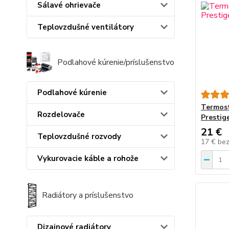
Sálavé ohrievače
Teplovzdušné ventilátory
Podlahové kúrenie/príslušenstvo
Podlahové kúrenie
Termost
Rozdelovače
Prestige
21 €
Teplovzdušné rozvody
17 €
be
Vykurovacie káble a rohože
Radiátory a príslušenstvo
Dizajnové radiátory