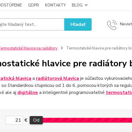
ODSTÚPENIE
GDPR
KONTAKTY
BLOG
Hľadať
Neviet
ermostatické hlavice na radiátory
Termostatické hlavice pre radiátory bi
ostatické hlavice pre radiátory 
tická hlavica
a
radiátorová hlavica
je súčasťou vykurovacieho
 so štandardnou stupnicou od 1 do 6, pomocou ktorých sa regulu
ké ale aj
digitálne
a inteligentné programovateľné
termostati
€
Od