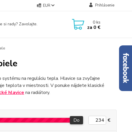
Prihlásenie
EUR
0
ks
e si rady? Zavolajte.
za
0 €
ele
biele
 systému na reguláciu tepla. Hlavice sa zvyčajne
je teplota v miestnosti. V ponuke nájdete klasické
cké hlavice
na radiátory.
Do
€