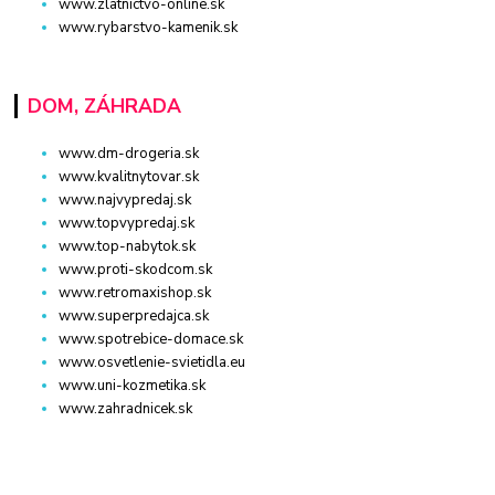
www.zlatnictvo-online.sk
www.rybarstvo-kamenik.sk
DOM, ZÁHRADA
www.dm-drogeria.sk
www.kvalitnytovar.sk
www.najvypredaj.sk
www.topvypredaj.sk
www.top-nabytok.sk
www.proti-skodcom.sk
www.retromaxishop.sk
www.superpredajca.sk
www.spotrebice-domace.sk
www.osvetlenie-svietidla.eu
www.uni-kozmetika.sk
www.zahradnicek.sk