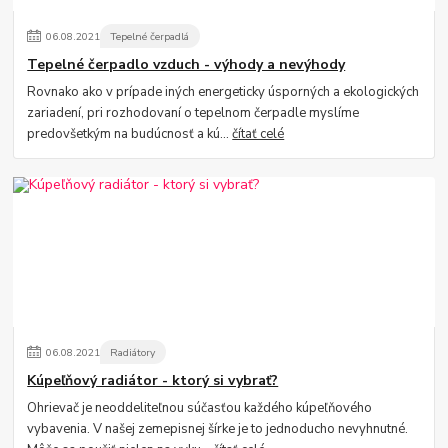
06
.
08
.
2021
Tepelné čerpadlá
Tepelné čerpadlo vzduch - výhody a nevýhody
Rovnako ako v prípade iných energeticky úsporných a ekologických
zariadení, pri rozhodovaní o tepelnom čerpadle myslíme
predovšetkým na budúcnosť a kú...
čítať celé
06
.
08
.
2021
Radiátory
Kúpeľňový radiátor - ktorý si vybrať?
Ohrievač je neoddeliteľnou súčasťou každého kúpeľňového
vybavenia. V našej zemepisnej šírke je to jednoducho nevyhnutné.