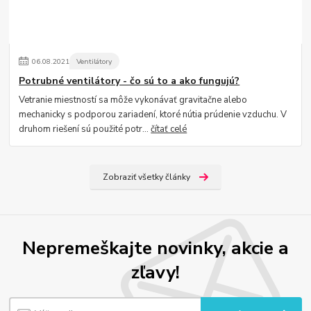
06
.
08
.
2021
Ventilátory
Potrubné ventilátory - čo sú to a ako fungujú?
Vetranie miestností sa môže vykonávať gravitačne alebo
mechanicky s podporou zariadení, ktoré nútia prúdenie vzduchu. V
druhom riešení sú použité potr...
čítať celé
Zobraziť všetky články
Nepremeškajte novinky, akcie a
zľavy!