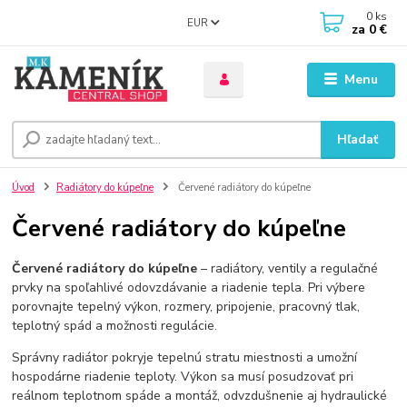
0
ks
EUR
za
0 €
Menu
Hľadať
Úvod
Radiátory do kúpeľne
Červené radiátory do kúpeľne
Červené radiátory do kúpeľne
Červené radiátory do kúpeľne
– radiátory, ventily a regulačné
prvky na spoľahlivé odovzdávanie a riadenie tepla. Pri výbere
porovnajte tepelný výkon, rozmery, pripojenie, pracovný tlak,
teplotný spád a možnosti regulácie.
Správny radiátor pokryje tepelnú stratu miestnosti a umožní
hospodárne riadenie teploty. Výkon sa musí posudzovať pri
reálnom teplotnom spáde a montáž, odvzdušnenie aj hydraulické