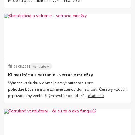
Môže sa použiť nielen na vyku...
čítať celé
06
.
08
.
2021
Ventilátory
Klimatizácia a vetranie - vetracie mriežky
Výmena vzduchu v dome je nevyhnutnosťou pre
pohodlie bývania a pre zdravie členov domácnosti. Čerstvý vzduch
je privádzaný ventilačným systémom, ktoré...
čítať celé