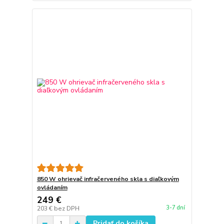
850 W ohrievač infračerveného skla s diaľkovým
ovládaním
249 €
3-7 dní
203 €
bez DPH
Pridať do košíka