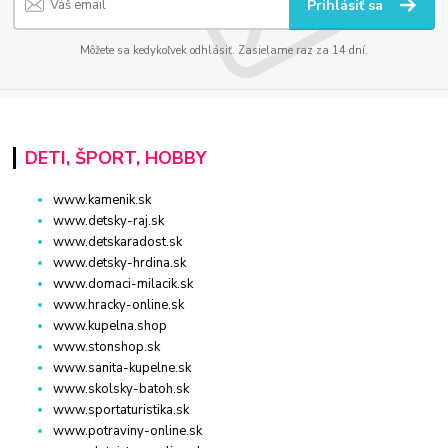
Prihlásiť sa
Môžete sa kedykoľvek odhlásiť. Zasielame raz za 14 dní.
DETI, ŠPORT, HOBBY
www.kamenik.sk
www.detsky-raj.sk
www.detskaradost.sk
www.detsky-hrdina.sk
www.domaci-milacik.sk
www.hracky-online.sk
www.kupelna.shop
www.stonshop.sk
www.sanita-kupelne.sk
www.skolsky-batoh.sk
www.sportaturistika.sk
www.potraviny-online.sk