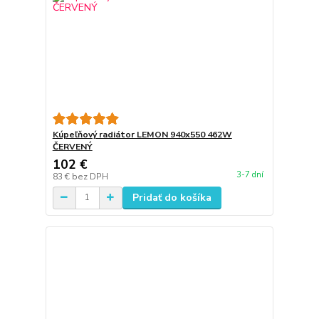
Kúpeľňový radiátor LEMON 940x550 462W
ČERVENÝ
102 €
3-7 dní
83 €
bez DPH
Pridať do košíka