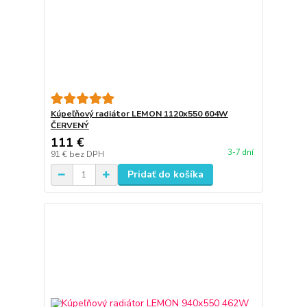
Kúpeľňový radiátor LEMON 1120x550 604W
ČERVENÝ
111 €
3-7 dní
91 €
bez DPH
Pridať do košíka