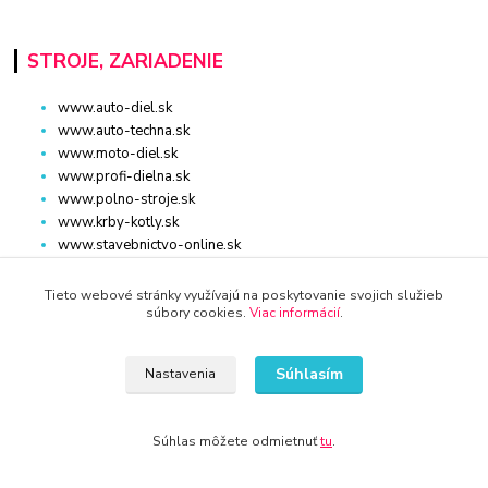
STROJE, ZARIADENIE
www.auto-diel.sk
www.auto-techna.sk
www.moto-diel.sk
www.profi-dielna.sk
www.polno-stroje.sk
www.krby-kotly.sk
www.stavebnictvo-online.sk
www.maxiobchod-naradie.sk
www.moto-prislusenstvo.sk
Tieto webové stránky využívajú na poskytovanie svojich služieb
súbory cookies.
Viac informácií
.
www.firemne-zariadenie.sk
www.nahradnediely.online
www.uni-zdrav.sk
Súhlasím
Nastavenia
www.zlatnictvo-online.sk
www.zariadenie-firmy.sk
Súhlas môžete odmietnuť
tu
.
Kontakty