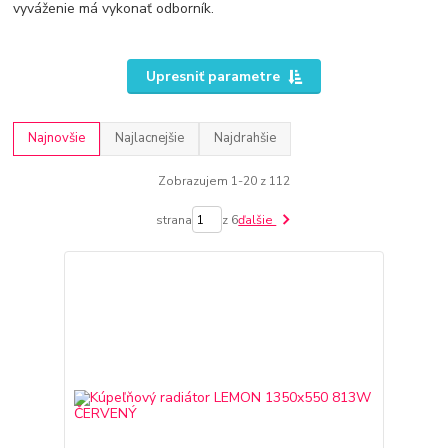
vyváženie má vykonať odborník.
Upresniť parametre
Najnovšie
Najlacnejšie
Najdrahšie
Zobrazujem 1-20 z 112
strana
z 6
ďalšie