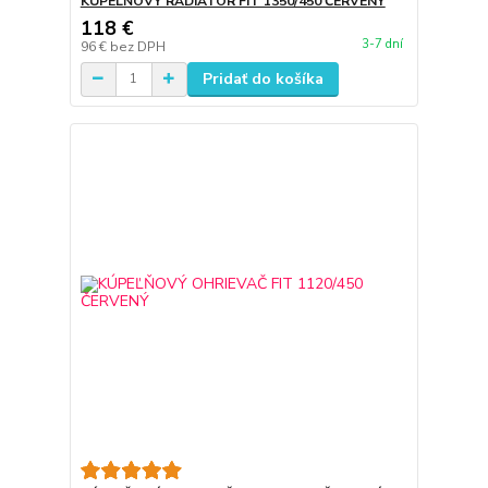
KÚPEĽŇOVÝ RADIÁTOR FIT 1350/450 ČERVENÝ
118 €
3-7 dní
96 €
bez DPH
Pridať do košíka