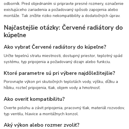
odborník. Pred objednaním si pripravte presné rozmery, označenie
existujúceho zariadenia a požadovaný spôsob zapojenia alebo
montáže. Tak znížite riziko nekompatibility a dodatočných úprav.
Najčastejšie otázky: Červené radiátory do
kúpeľne
Ako vybrať Červené radiátory do kúpeľne?
Určte tepelnú stratu miestnosti, dostupný priestor, teplotný spád
systému, typ pripojenia a požadovaný dizajn alebo funkciu.
Ktoré parametre sú pri výbere najdôležitejšie?
Porovnajte výkon pri skutočných teplotách vody, výšku, dĺžku a
hĺbku, rozteč pripojenia, tlak, objem vody a hmotnosť.
Ako overiť kompatibilitu?
Overte polohu a závit pripojenia, pracovný tlak, materiál rozvodov,
typ ventilu, hlavice a montážnych konzol.
Aký výkon alebo rozmer zvoliť?