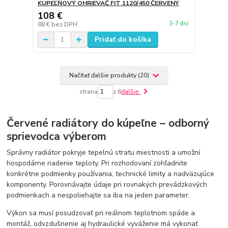
KÚPEĽŇOVÝ OHRIEVAČ FIT 1120/450 ČERVENÝ
108 €
3-7 dní
88 €
bez DPH
Pridať do košíka
Načítať ďalšie produkty (20)
strana
z 6
ďalšie
Červené radiátory do kúpeľne – odborný
sprievodca výberom
Správny radiátor pokryje tepelnú stratu miestnosti a umožní
hospodárne riadenie teploty. Pri rozhodovaní zohľadnite
konkrétne podmienky používania, technické limity a nadväzujúce
komponenty. Porovnávajte údaje pri rovnakých prevádzkových
podmienkach a nespoliehajte sa iba na jeden parameter.
Výkon sa musí posudzovať pri reálnom teplotnom spáde a
montáž, odvzdušnenie aj hydraulické vyváženie má vykonať