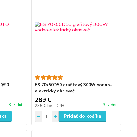
0/90
ES 70x50D50 grafitový 300W vodno-
elektrický ohrievač
289 €
3-7 dní
3-7 dní
235 €
bez DPH
íka
Pridať do košíka