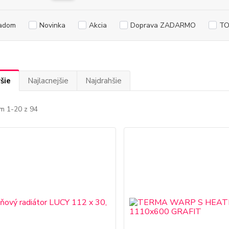
adom
Novinka
Akcia
Doprava ZADARMO
TO
šie
Najlacnejšie
Najdrahšie
m 1-20 z 94