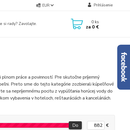
Prihlásenie
EUR
0
ks
e si rady? Zavolajte.
za
0 €
 plnom práce a povinností. Pre skutočne príjemný
peľni. Preto sme do tejto kategórie zozbierali kúpeľňové
nete sa nepríjemnému pocitu z vypúšťania horúcej vody do
kom vybavenia v hoteloch, reštauráciách a kanceláriách.
Do
€