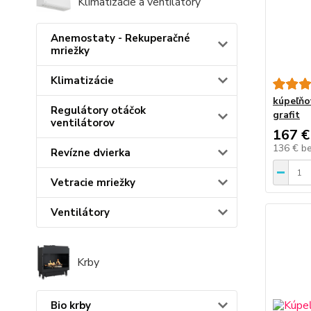
Klimatizácie a ventilátory
Anemostaty - Rekuperačné
mriežky
Klimatizácie
kúpeľňo
Regulátory otáčok
grafit
ventilátorov
167 €
136 €
b
Revízne dvierka
Vetracie mriežky
Ventilátory
Krby
Bio krby