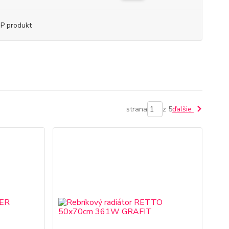
P produkt
strana
z 5
ďalšie