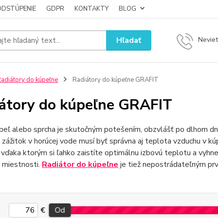
ODSTÚPENIE
GDPR
KONTAKTY
BLOG
Hľadať
Neviet
adiátory do kúpeľne
Radiátory do kúpeľne GRAFIT
átory do kúpeľne GRAFIT
peľ alebo sprcha je skutočným potešením, obzvlášť po dlhom dni
 zážitok v horúcej vode musí byť správna aj teplota vzduchu v kú
, vďaka ktorým si ľahko zaistíte optimálnu izbovú teplotu a vyh
 miestnosti.
Radiátor do kúpeľne
je tiež nepostrádateľným prv
€
Od