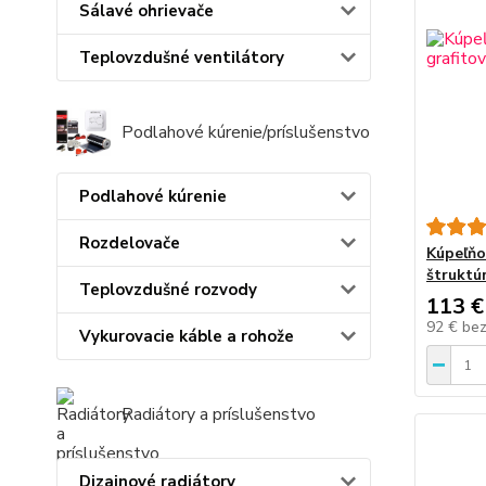
Sálavé ohrievače
Teplovzdušné ventilátory
Podlahové kúrenie/príslušenstvo
Podlahové kúrenie
Rozdelovače
Kúpeľňo
štruktú
Teplovzdušné rozvody
113 €
92 €
be
Vykurovacie káble a rohože
Radiátory a príslušenstvo
Dizajnové radiátory