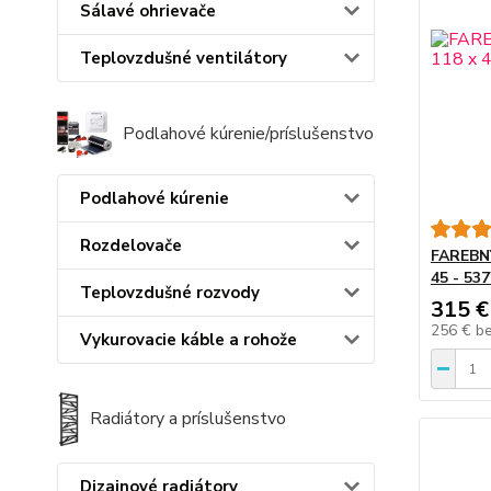
Sálavé ohrievače
Teplovzdušné ventilátory
Podlahové kúrenie/príslušenstvo
Podlahové kúrenie
Rozdelovače
FAREBNÝ
45 - 53
Teplovzdušné rozvody
315 €
256 €
b
Vykurovacie káble a rohože
Radiátory a príslušenstvo
Dizajnové radiátory