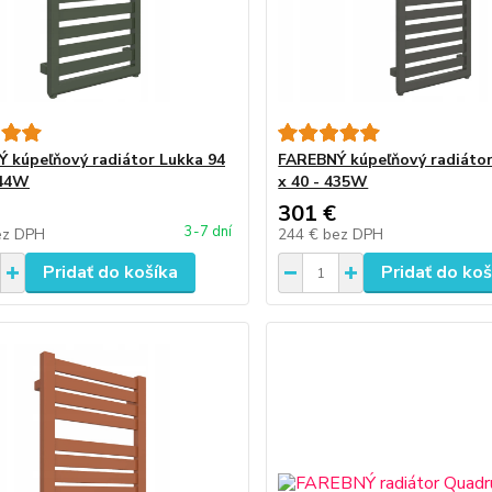
 kúpeľňový radiátor Lukka 94
FAREBNÝ kúpeľňový radiátor
344W
x 40 - 435W
301 €
3-7 dní
ez DPH
244 €
bez DPH
Pridať do košíka
Pridať do koš