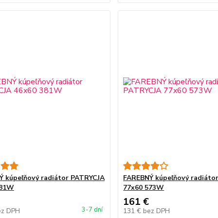
 kúpeľňový radiátor PATRYCJA
FAREBNÝ kúpeľňový radiáto
381W
77x60 573W
161 €
3-7 dní
ez DPH
131 €
bez DPH