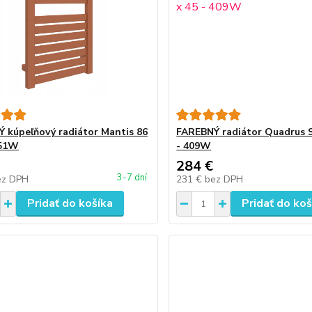
 kúpeľňový radiátor Mantis 86
FAREBNÝ radiátor Quadrus S
351W
- 409W
284 €
3-7 dní
ez DPH
231 €
bez DPH
Pridať do košíka
Pridať do koš