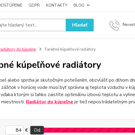
ODSTÚPENIE
GDPR
KONTAKTY
BLOG
Hľadať
Neviet
adiátory do kúpeľne
Farebné kúpeľňové radiátory
bné kúpeľňové radiátory
peľ alebo sprcha je skutočným potešením, obzvlášť po dlhom dni
 zážitok v horúcej vode musí byť správna aj teplota vzduchu v kú
, vďaka ktorým si ľahko zaistíte optimálnu izbovú teplotu a vyh
 miestnosti.
Radiátor do kúpeľne
je tiež nepostrádateľným prv
€
Od