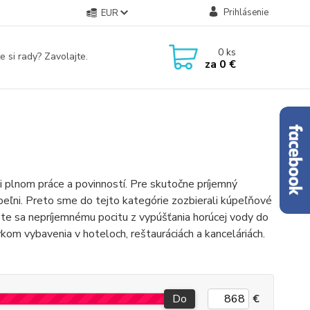
Prihlásenie
EUR
0
ks
e si rady? Zavolajte.
za
0 €
 plnom práce a povinností. Pre skutočne príjemný
peľni. Preto sme do tejto kategórie zozbierali kúpeľňové
nete sa nepríjemnému pocitu z vypúšťania horúcej vody do
kom vybavenia v hoteloch, reštauráciách a kanceláriách.
Do
€