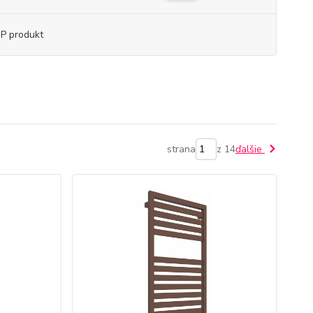
P produkt
strana
z 14
ďalšie