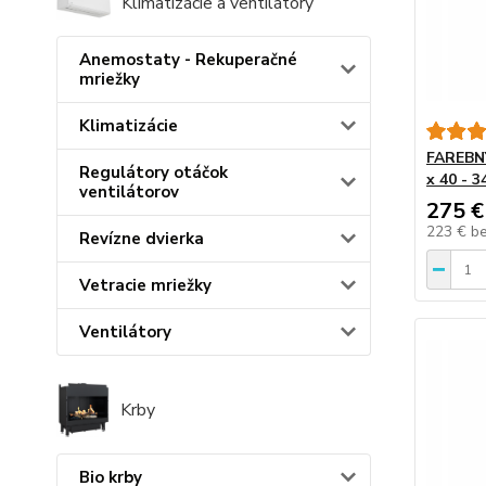
Klimatizácie a ventilátory
Anemostaty - Rekuperačné
mriežky
Klimatizácie
FAREBNÝ
Regulátory otáčok
x 40 - 
ventilátorov
275 €
223 €
b
Revízne dvierka
Vetracie mriežky
Ventilátory
Krby
Bio krby