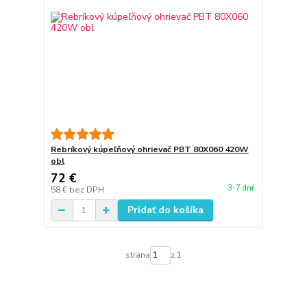
Rebríkový kúpeľňový ohrievač PBT 80X060 420W
obl
72 €
3-7 dní
58 €
bez DPH
Pridať do košíka
strana
z 1