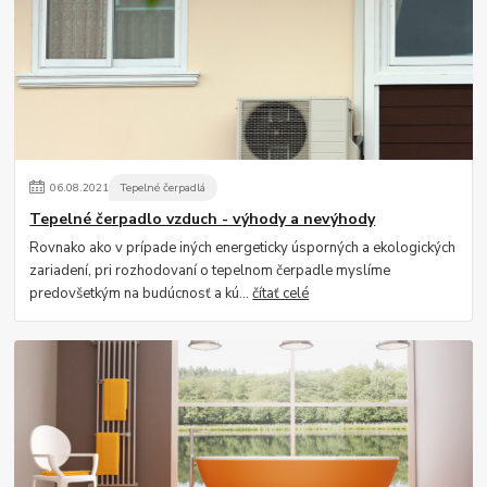
06
.
08
.
2021
Tepelné čerpadlá
Tepelné čerpadlo vzduch - výhody a nevýhody
Rovnako ako v prípade iných energeticky úsporných a ekologických
zariadení, pri rozhodovaní o tepelnom čerpadle myslíme
predovšetkým na budúcnosť a kú...
čítať celé