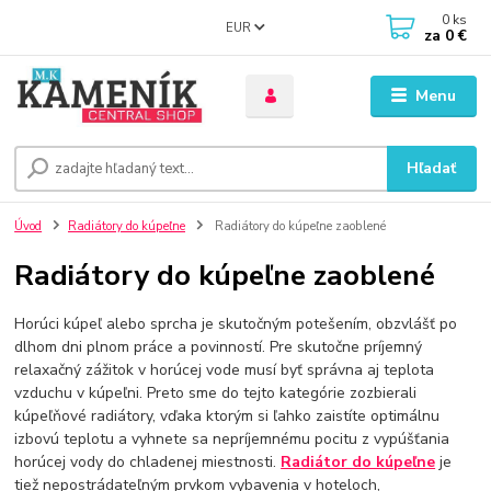
0
ks
EUR
za
0 €
Menu
Hľadať
Úvod
Radiátory do kúpeľne
Radiátory do kúpeľne zaoblené
Radiátory do kúpeľne zaoblené
Horúci kúpeľ alebo sprcha je skutočným potešením, obzvlášť po
dlhom dni plnom práce a povinností. Pre skutočne príjemný
relaxačný zážitok v horúcej vode musí byť správna aj teplota
vzduchu v kúpeľni. Preto sme do tejto kategórie zozbierali
kúpeľňové radiátory, vďaka ktorým si ľahko zaistíte optimálnu
izbovú teplotu a vyhnete sa nepríjemnému pocitu z vypúšťania
horúcej vody do chladenej miestnosti.
Radiátor do kúpeľne
je
tiež nepostrádateľným prvkom vybavenia v hoteloch,