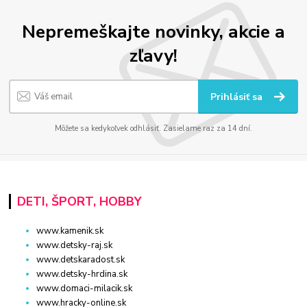
Nepremeškajte novinky, akcie a
zľavy!
Prihlásiť sa
Môžete sa kedykoľvek odhlásiť. Zasielame raz za 14 dní.
DETI, ŠPORT, HOBBY
www.kamenik.sk
www.detsky-raj.sk
www.detskaradost.sk
www.detsky-hrdina.sk
www.domaci-milacik.sk
www.hracky-online.sk