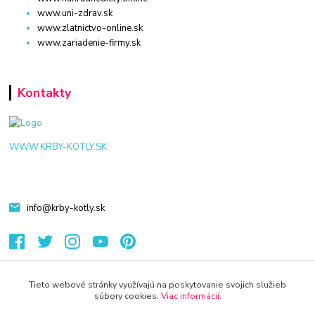
www.uni-zdrav.sk
www.zlatnictvo-online.sk
www.zariadenie-firmy.sk
Kontakty
WWW.KRBY-KOTLY.SK
info@krby-kotly.sk
Tieto webové stránky využívajú na poskytovanie svojich služieb
súbory cookies.
Viac informácií
.
© 2024 Všetky práva vyhradené KAMENIK.SK