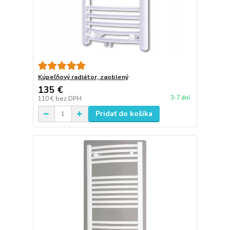
Kúpeľňový radiátor, zaoblený
135 €
3-7 dní
110 €
bez DPH
Pridať do košíka