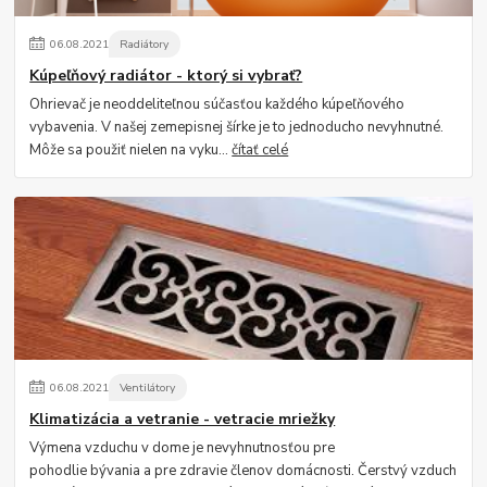
06
.
08
.
2021
Radiátory
Kúpeľňový radiátor - ktorý si vybrať?
Ohrievač je neoddeliteľnou súčasťou každého kúpeľňového
vybavenia. V našej zemepisnej šírke je to jednoducho nevyhnutné.
Môže sa použiť nielen na vyku...
čítať celé
06
.
08
.
2021
Ventilátory
Klimatizácia a vetranie - vetracie mriežky
Výmena vzduchu v dome je nevyhnutnosťou pre
pohodlie bývania a pre zdravie členov domácnosti. Čerstvý vzduch