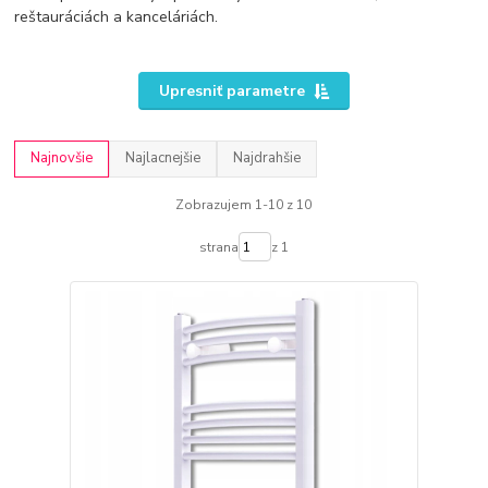
reštauráciách a kanceláriách.
Upresniť parametre
Najnovšie
Najlacnejšie
Najdrahšie
Zobrazujem 1-10 z 10
strana
z 1