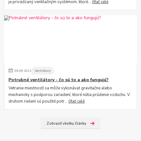
je privádzaný ventilačným systémom, ktoré...
čítať celé
06
.
08
.
2021
Ventilátory
Potrubné ventilátory - čo sú to a ako fungujú?
Vetranie miestností sa môže vykonávať gravitačne alebo
mechanicky s podporou zariadení, ktoré nútia prúdenie vzduchu. V
druhom riešení sú použité potr...
čítať celé
Zobraziť všetky články