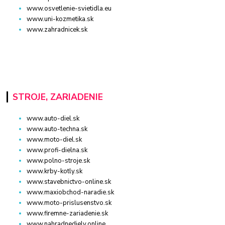
www.osvetlenie-svietidla.eu
www.uni-kozmetika.sk
www.zahradnicek.sk
STROJE, ZARIADENIE
www.auto-diel.sk
www.auto-techna.sk
www.moto-diel.sk
www.profi-dielna.sk
www.polno-stroje.sk
www.krby-kotly.sk
www.stavebnictvo-online.sk
www.maxiobchod-naradie.sk
www.moto-prislusenstvo.sk
www.firemne-zariadenie.sk
www.nahradnediely.online