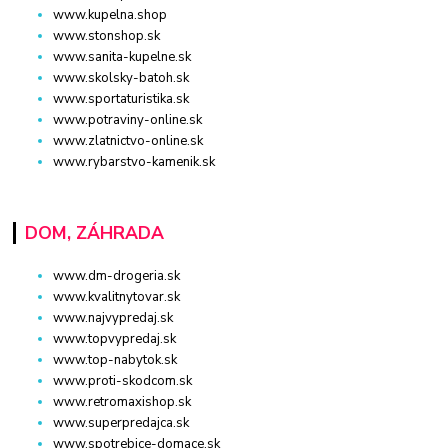
www.kupelna.shop
www.stonshop.sk
www.sanita-kupelne.sk
www.skolsky-batoh.sk
www.sportaturistika.sk
www.potraviny-online.sk
www.zlatnictvo-online.sk
www.rybarstvo-kamenik.sk
DOM, ZÁHRADA
www.dm-drogeria.sk
www.kvalitnytovar.sk
www.najvypredaj.sk
www.topvypredaj.sk
www.top-nabytok.sk
www.proti-skodcom.sk
www.retromaxishop.sk
www.superpredajca.sk
www.spotrebice-domace.sk