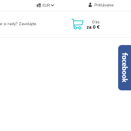
Prihlásenie
EUR
0
ks
e si rady? Zavolajte.
za
0 €