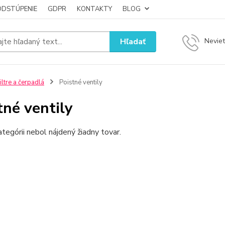
ODSTÚPENIE
GDPR
KONTAKTY
BLOG
Hľadať
Neviet
iltre a čerpadlá
Poistné ventily
tné ventily
ategórii nebol nájdený žiadny tovar.