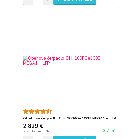
Obehové čerpadlo C.H. 100POe100B MEGA1 + LFP
2 829 €
3-7 dní
2 300 €
bez DPH