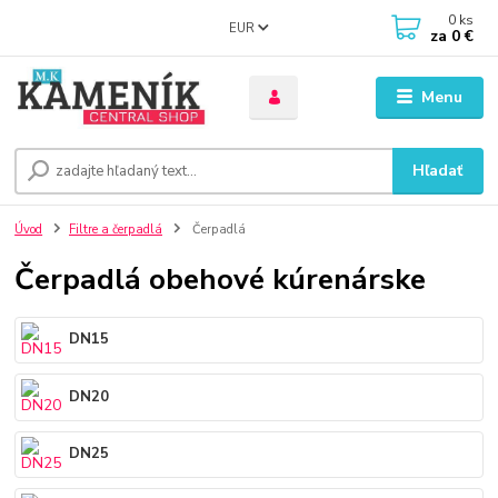
0
ks
EUR
za
0 €
Menu
Hľadať
Úvod
Filtre a čerpadlá
Čerpadlá
Čerpadlá obehové kúrenárske
DN15
DN20
DN25