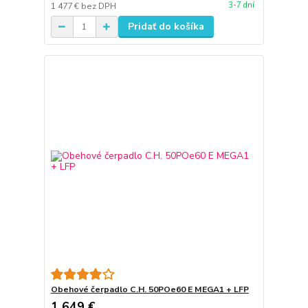
3-7 dní
1 477 €
bez DPH
Pridať do košíka
Obehové čerpadlo C.H. 50POe60 E MEGA1 + LFP
1 649 €