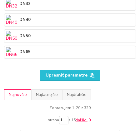
DN32
DN40
DN50
DN65
Upresniť parametre
Najnovšie
Najlacnejšie
Najdrahšie
Zobrazujem 1-20 z 320
strana
z 16
ďalšie