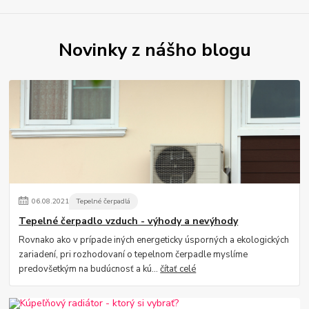
Novinky z nášho blogu
06
.
08
.
2021
Tepelné čerpadlá
Tepelné čerpadlo vzduch - výhody a nevýhody
Rovnako ako v prípade iných energeticky úsporných a ekologických
zariadení, pri rozhodovaní o tepelnom čerpadle myslíme
predovšetkým na budúcnosť a kú...
čítať celé