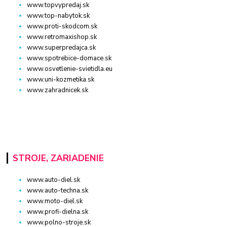
www.topvypredaj.sk
www.top-nabytok.sk
www.proti-skodcom.sk
www.retromaxishop.sk
www.superpredajca.sk
www.spotrebice-domace.sk
www.osvetlenie-svietidla.eu
www.uni-kozmetika.sk
www.zahradnicek.sk
STROJE, ZARIADENIE
www.auto-diel.sk
www.auto-techna.sk
www.moto-diel.sk
www.profi-dielna.sk
www.polno-stroje.sk