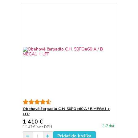
Obehové čerpadlo C.H. 50POe60 A / B MEGA1 +
LFP
1 410 €
3-7 dní
1 147 €
bez DPH
Pridať do košíka