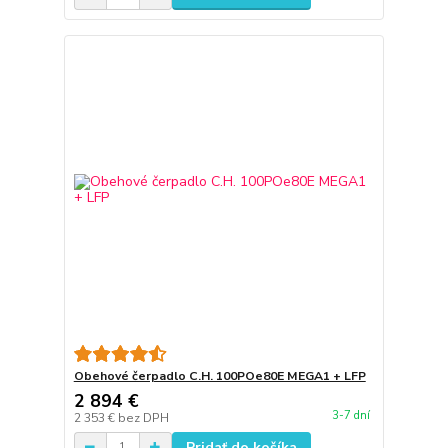
Obehové čerpadlo C.H. 100POe80E MEGA1 + LFP
2 894 €
3-7 dní
2 353 €
bez DPH
Pridať do košíka