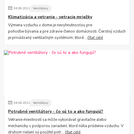
06
.
08
.
2021
Ventilátory
Klimatizácia a vetranie - vetracie mriežky
Výmena vzduchu v dome je nevyhnutnosťou pre
pohodlie bývania a pre zdravie členov domácnosti. Čerstvý vzduch
je privádzaný ventilačným systémom, ktoré...
čítať celé
06
.
08
.
2021
Ventilátory
Potrubné ventilátory - čo sú to a ako fungujú?
Vetranie miestností sa môže vykonávať gravitačne alebo
mechanicky s podporou zariadení, ktoré nútia prúdenie vzduchu. V
druhom riešení sú použité potr...
čítať celé