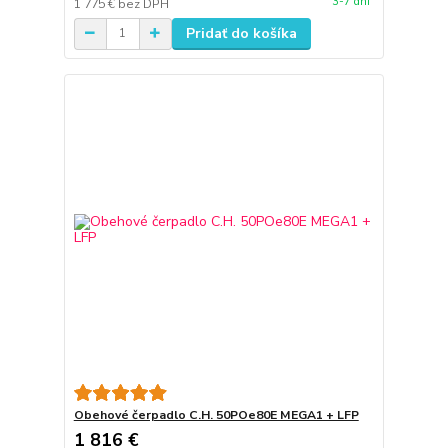
3-7 dní
1 775 €
bez DPH
Pridať do košíka
Obehové čerpadlo C.H. 50POe80E MEGA1 + LFP
1 816 €