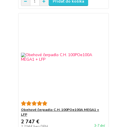
Pridať do košíka
Obehové čerpadlo C.H. 100POe100A MEGA1 +
LFP
2 747 €
3-7 dní
2 234 €
bez DPH