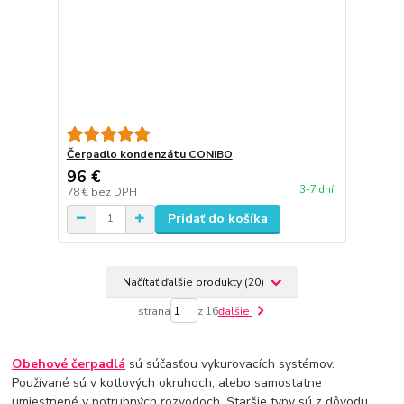
Čerpadlo kondenzátu CONIBO
96 €
3-7 dní
78 €
bez DPH
Pridať do košíka
Načítať ďalšie produkty (20)
strana
z 16
ďalšie
Obehové čerpadlá
sú súčasťou vykurovacích systémov.
Používané sú v kotlových okruhoch, alebo samostatne
umiestnené v potrubných rozvodoch. Staršie typy sú z dôvodu