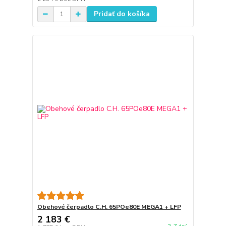
Pridať do košíka
Obehové čerpadlo C.H. 65POe80E MEGA1 + LFP
2 183 €