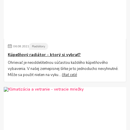
06
.
08
.
2021
Radiátory
Kúpeľňový radiátor - ktorý si vybrať?
Ohrievač je neoddeliteľnou súčasťou každého kúpeľňového
vybavenia. V našej zemepisnej šírke je to jednoducho nevyhnutné.
Môže sa použiť nielen na vyku...
čítať celé