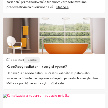
zariadení, pri rozhodovaní o tepelnom čerpadle myslíme
predovšetkým na budúcnosť a kú...
čítať celé
06
.
08
.
2021
Radiátory
Kúpeľňový radiátor - ktorý si vybrať?
Ohrievač je neoddeliteľnou súčasťou každého kúpeľňového
vybavenia. V našej zemepisnej šírke je to jednoducho nevyhnutné.
Môže sa použiť nielen na vyku...
čítať celé