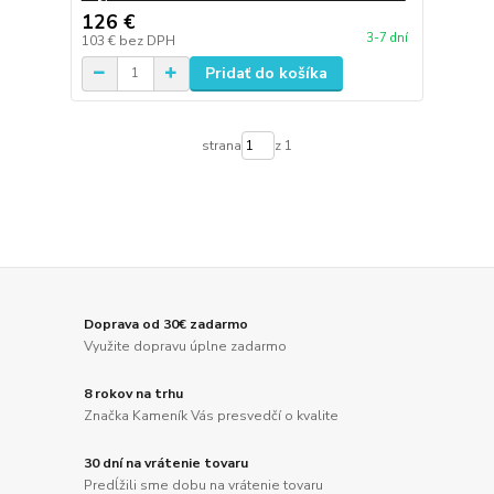
126 €
3-7 dní
103 €
bez DPH
Pridať do košíka
strana
z 1
Doprava od 30€ zadarmo
Využite dopravu úplne zadarmo
8 rokov na trhu
Značka Kameník Vás presvedčí o kvalite
30 dní na vrátenie tovaru
Predĺžili sme dobu na vrátenie tovaru