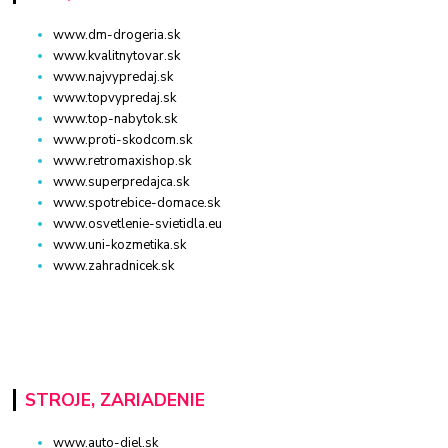
www.dm-drogeria.sk
www.kvalitnytovar.sk
www.najvypredaj.sk
www.topvypredaj.sk
www.top-nabytok.sk
www.proti-skodcom.sk
www.retromaxishop.sk
www.superpredajca.sk
www.spotrebice-domace.sk
www.osvetlenie-svietidla.eu
www.uni-kozmetika.sk
www.zahradnicek.sk
STROJE, ZARIADENIE
www.auto-diel.sk