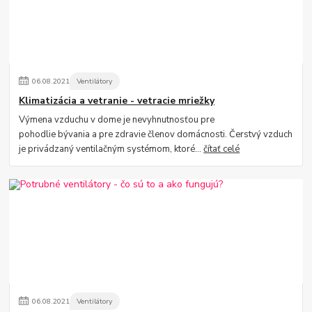
06
.
08
.
2021
Ventilátory
Klimatizácia a vetranie - vetracie mriežky
Výmena vzduchu v dome je nevyhnutnosťou pre
pohodlie bývania a pre zdravie členov domácnosti. Čerstvý vzduch
je privádzaný ventilačným systémom, ktoré...
čítať celé
06
.
08
.
2021
Ventilátory