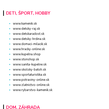
DETI, ŠPORT, HOBBY
www.kamenik.sk
www.detsky-raj.sk
www.detskaradost.sk
www.detsky-hrdina.sk
www.domaci-milacik.sk
www.hracky-online.sk
www.kupelna.shop
www.stonshop.sk
www.sanita-kupelne.sk
www.skolsky-batoh.sk
www.sportaturistika.sk
www.potraviny-online.sk
www.zlatnictvo-online.sk
www.rybarstvo-kamenik.sk
DOM, ZÁHRADA