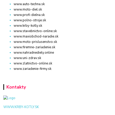
www.auto-techna.sk
www.moto-diel.sk
www.profi-dielna.sk
www.polno-stroje.sk
www.krby-kotly.sk
www.stavebnictvo-online.sk
www.maxiobchod-naradie.sk
www.moto-prislusenstvo.sk
www.firemne-zariadenie.sk
www.nahradnediely.online
www.uni-zdrav.sk
www.zlatnictvo-online.sk
www.zariadenie-firmy.sk
Kontakty
WWW.KRBY-KOTLY.SK