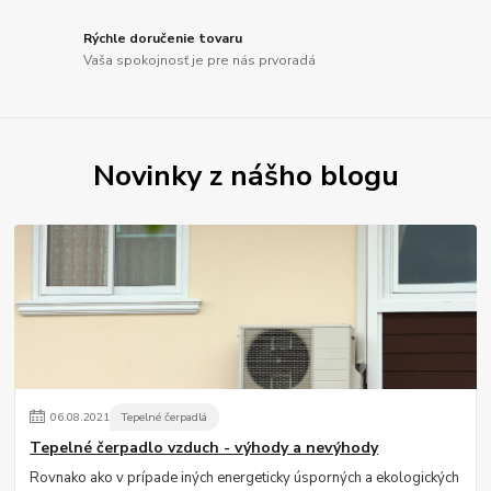
Rýchle doručenie tovaru
Vaša spokojnosť je pre nás prvoradá
Novinky z nášho blogu
06
.
08
.
2021
Tepelné čerpadlá
Tepelné čerpadlo vzduch - výhody a nevýhody
Rovnako ako v prípade iných energeticky úsporných a ekologických