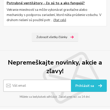
Potrubné ventilátory - čo sú to a ako fungujú?
Vetranie miestností sa môže vykonávať gravitačne alebo
mechanicky s podporou zariadení, ktoré nútia prúdenie vzduchu. V
druhom riešení sú použité potr...
čítať celé
Zobraziť všetky články
Nepremeškajte novinky, akcie a
zľavy!
Prihlásiť sa
Môžete sa kedykoľvek odhlásiť. Zasielame raz za 14 dní.