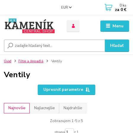
0
ks
EUR
za
0 €
Menu
Hľadať
Úvod
Filtre a čerpadlá
Ventily
Ventily
Upresniť parametre
Najnovšie
Najlacnejšie
Najdrahšie
Zobrazujem 1-5 z 5
strana
z 1