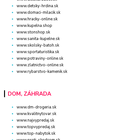
www.detsky-hrdina.sk
www.domaci-milacik.sk
www.hracky-online.sk
www.kupelna.shop
www.stonshop.sk
www.sanita-kupelne.sk
www.skolsky-batoh.sk
www.sportaturistika.sk
www.potraviny-online.sk
www.zlatnictvo-online.sk
www.rybarstvo-kamenik.sk
DOM, ZÁHRADA
www.dm-drogeria.sk
www.kvalitnytovar.sk
www.najvypredaj.sk
www.topvypredaj.sk
www.top-nabytok.sk