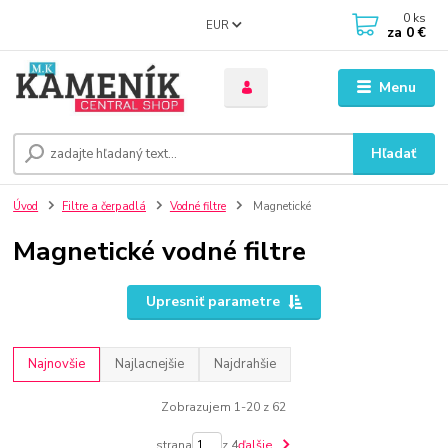
0
ks
EUR
za
0 €
Menu
Hľadať
Úvod
Filtre a čerpadlá
Vodné filtre
Magnetické
Magnetické vodné filtre
Upresniť parametre
Najnovšie
Najlacnejšie
Najdrahšie
Zobrazujem 1-20 z 62
strana
z 4
ďalšie