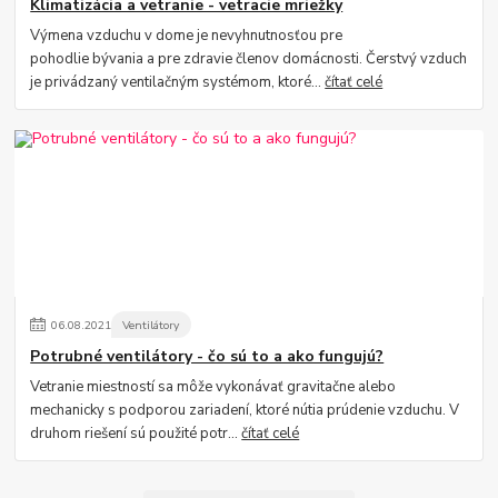
Klimatizácia a vetranie - vetracie mriežky
Výmena vzduchu v dome je nevyhnutnosťou pre
pohodlie bývania a pre zdravie členov domácnosti. Čerstvý vzduch
je privádzaný ventilačným systémom, ktoré...
čítať celé
06
.
08
.
2021
Ventilátory
Potrubné ventilátory - čo sú to a ako fungujú?
Vetranie miestností sa môže vykonávať gravitačne alebo
mechanicky s podporou zariadení, ktoré nútia prúdenie vzduchu. V
druhom riešení sú použité potr...
čítať celé