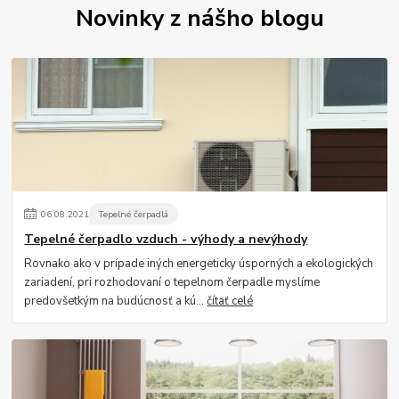
Novinky z nášho blogu
06
.
08
.
2021
Tepelné čerpadlá
Tepelné čerpadlo vzduch - výhody a nevýhody
Rovnako ako v prípade iných energeticky úsporných a ekologických
zariadení, pri rozhodovaní o tepelnom čerpadle myslíme
predovšetkým na budúcnosť a kú...
čítať celé