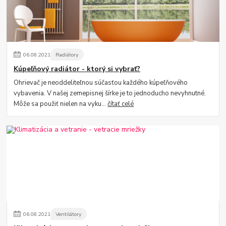
06
.
08
.
2021
Radiátory
Kúpeľňový radiátor - ktorý si vybrať?
Ohrievač je neoddeliteľnou súčasťou každého kúpeľňového
vybavenia. V našej zemepisnej šírke je to jednoducho nevyhnutné.
Môže sa použiť nielen na vyku...
čítať celé
06
.
08
.
2021
Ventilátory