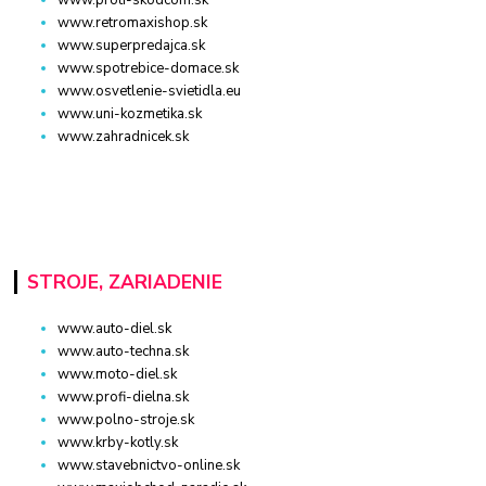
www.proti-skodcom.sk
www.retromaxishop.sk
www.superpredajca.sk
www.spotrebice-domace.sk
www.osvetlenie-svietidla.eu
www.uni-kozmetika.sk
www.zahradnicek.sk
STROJE, ZARIADENIE
www.auto-diel.sk
www.auto-techna.sk
www.moto-diel.sk
www.profi-dielna.sk
www.polno-stroje.sk
www.krby-kotly.sk
www.stavebnictvo-online.sk