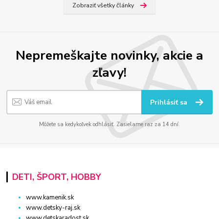
Zobraziť všetky články
Nepremeškajte novinky, akcie a
zľavy!
Prihlásiť sa
Môžete sa kedykoľvek odhlásiť. Zasielame raz za 14 dní.
DETI, ŠPORT, HOBBY
www.kamenik.sk
www.detsky-raj.sk
www.detskaradost.sk