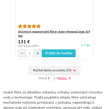
Atómový magnetický filter Adey MagnaClean 3/4
Gw
131 €
3-7 dní
107 €
bez DPH
Pridať do košíka
Načítať ďalšie produkty (20)
strana
z 4
ďalšie
Vodné filtre sú dôležitou súčasťou ochrany vnútorných rozvodov
vody a technológie. Podľa použitého vkladu filtre odstraňujú
mechanické nečistoty privádzané z potrubia, napomáhajú k
úprave vody pri chemickom znečistení, upravujú pH vody, znižujú