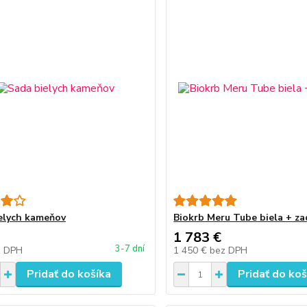
elych kameňov
Biokrb Meru Tube biela + z
1 783 €
3-7 dní
z DPH
1 450 €
bez DPH
Pridať do košíka
Pridať do koš