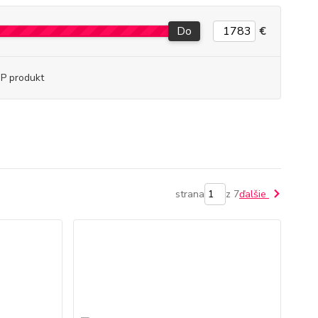
Do
€
P produkt
strana
z 7
ďalšie