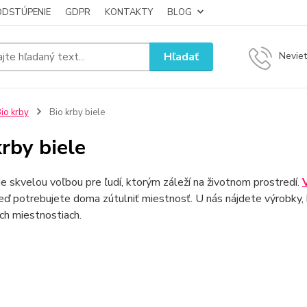
ODSTÚPENIE
GDPR
KONTAKTY
BLOG
Hľadať
Neviet
io krby
Bio krby biele
krby biele
je skvelou voľbou pre ľudí, ktorým záleží na životnom prostredí.
eď potrebujete doma zútulniť miestnosť. U nás nájdete výrobky, 
ích miestnostiach.