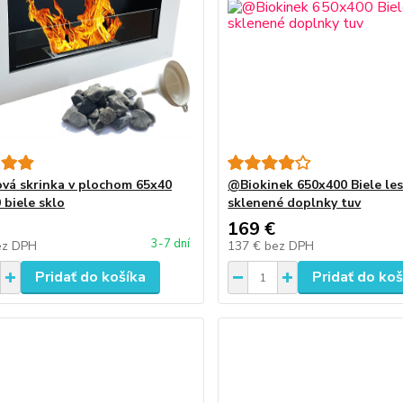
ová skrinka v plochom 65x40
@Biokinek 650x400 Biele les
 biele sklo
sklenené doplnky tuv
169 €
3-7 dní
ez DPH
137 €
bez DPH
Pridať do košíka
Pridať do koš