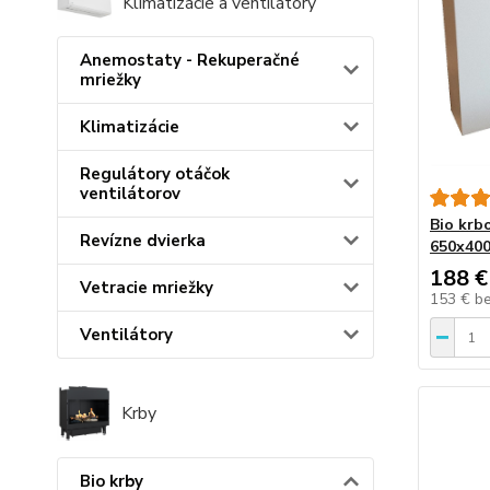
Klimatizácie a ventilátory
Anemostaty - Rekuperačné
mriežky
Klimatizácie
Regulátory otáčok
ventilátorov
Bio krb
Revízne dvierka
650x400
188 €
Vetracie mriežky
153 €
b
Ventilátory
Krby
Bio krby