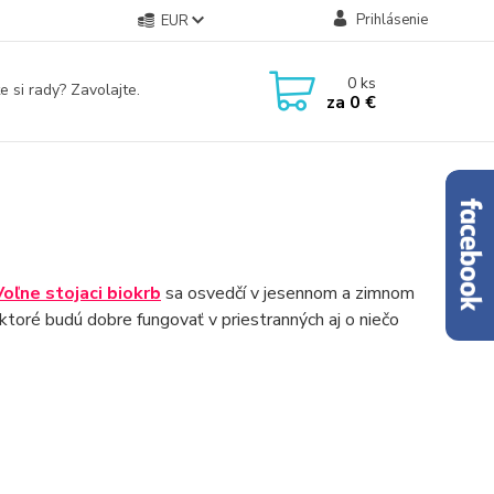
Prihlásenie
EUR
0
ks
e si rady? Zavolajte.
za
0 €
Voľne stojaci
biokrb
sa osvedčí v jesennom a zimnom
ktoré budú dobre fungovať v priestranných aj o niečo