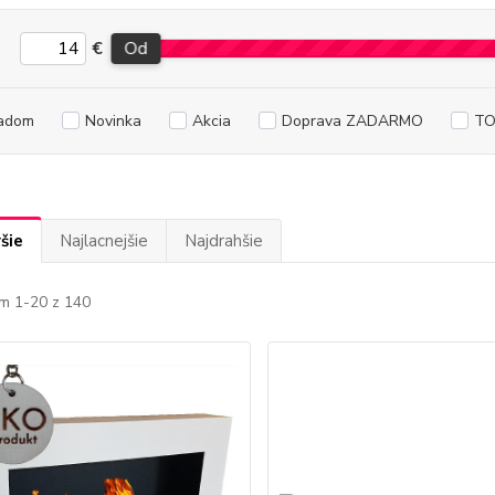
€
Od
adom
Novinka
Akcia
Doprava ZADARMO
TO
šie
Najlacnejšie
Najdrahšie
m 1-20 z 140