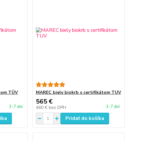
átom TÜV
MAREC biely biokrb s certifikátom TUV
565 €
3-7 dní
3-7 dní
460 €
bez DPH
íka
Pridať do košíka