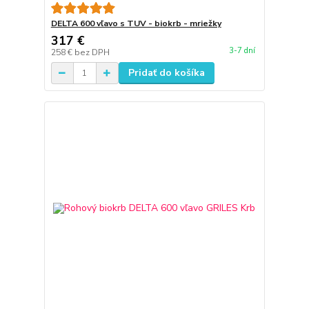
DELTA 600 vľavo s TUV - biokrb - mriežky
317 €
3-7 dní
258 €
bez DPH
Pridať do košíka