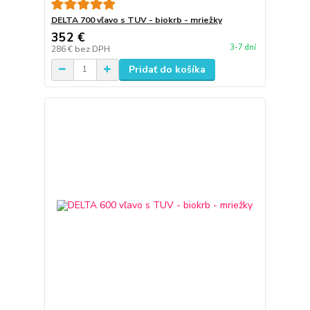
DELTA 700 vľavo s TUV - biokrb - mriežky
352 €
3-7 dní
286 €
bez DPH
Pridať do košíka