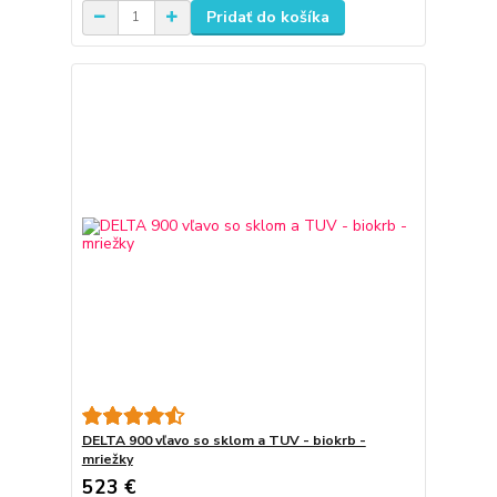
Pridať do košíka
DELTA 900 vľavo so sklom a TUV - biokrb -
mriežky
523 €