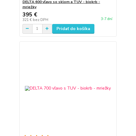
DELTA 600 vľavo so sklom a TUV - biokrb -
mriežky
395 €
3-7 dní
321 €
bez DPH
Pridať do košíka