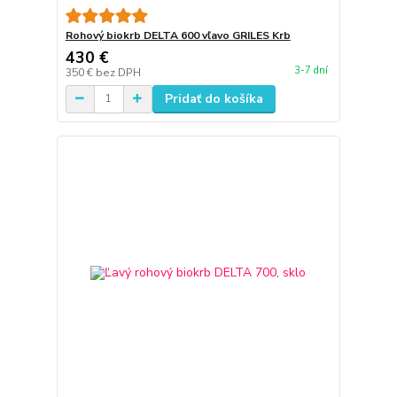
Rohový biokrb DELTA 600 vľavo GRILES Krb
430 €
3-7 dní
350 €
bez DPH
Pridať do košíka