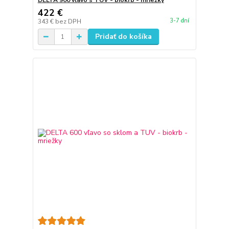
DELTA 900 vľavo s TUV - biokrb - mriežky
422 €
3-7 dní
343 €
bez DPH
Pridať do košíka