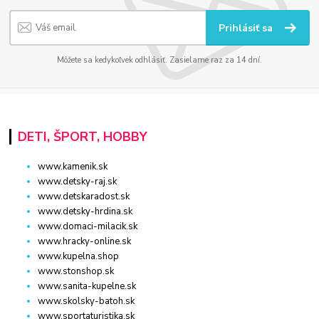
Prihlásiť sa
Môžete sa kedykoľvek odhlásiť. Zasielame raz za 14 dní.
DETI, ŠPORT, HOBBY
www.kamenik.sk
www.detsky-raj.sk
www.detskaradost.sk
www.detsky-hrdina.sk
www.domaci-milacik.sk
www.hracky-online.sk
www.kupelna.shop
www.stonshop.sk
www.sanita-kupelne.sk
www.skolsky-batoh.sk
www.sportaturistika.sk