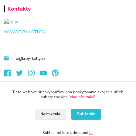
Kontakty
WWW.KRBY-KOTLY.SK
info@krby-kotly.sk
Tieto webové stránky využívajú na poskytovanie svojich služieb
súbory cookies.
Viac informácií
.
© 2024 Všetky práva vyhradené KAMENIK.SK
Vytvorené na
Eshop-rychlo.sk
Súhlasím
Nastavenia
Súhlas môžete odmietnuť
tu
.