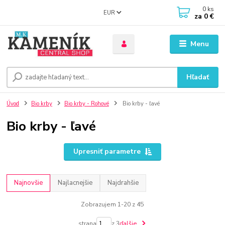
0
ks
EUR
za
0 €
Menu
Hľadať
Úvod
Bio krby
Bio krby - Rohové
Bio krby - ľavé
Bio krby - ľavé
Upresniť parametre
Najnovšie
Najlacnejšie
Najdrahšie
Zobrazujem 1-20 z 45
strana
z 3
ďalšie