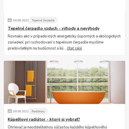
06
.
08
.
2021
Tepelné čerpadlá
Tepelné čerpadlo vzduch - výhody a nevýhody
Rovnako ako v prípade iných energeticky úsporných a ekologických
zariadení, pri rozhodovaní o tepelnom čerpadle myslíme
predovšetkým na budúcnosť a kú...
čítať celé
06
.
08
.
2021
Radiátory
Kúpeľňový radiátor - ktorý si vybrať?
Ohrievač je neoddeliteľnou súčasťou každého kúpeľňového