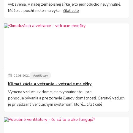
vybavenia. V našej zemepisnej šírke je to jednoducho nevyhnutné.
Môže sa použiť nielen na vyku...
čítať celé
06
.
08
.
2021
Ventilátory
Klimatizácia a vetranie - vetracie mriežky
Výmena vzduchu v dome je nevyhnutnosťou pre
pohodlie bývania a pre zdravie členov domácnosti. Čerstvý vzduch
je privádzaný ventilačným systémom, ktoré...
čítať celé