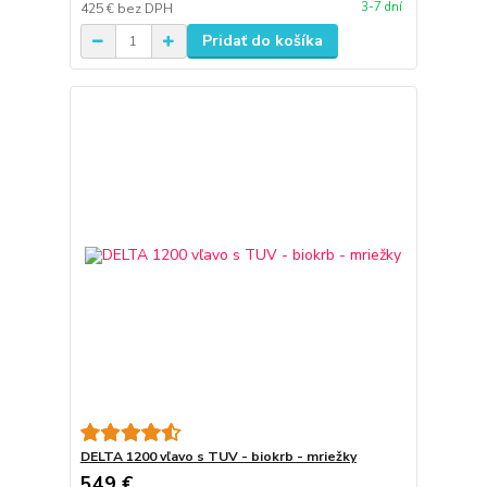
3-7 dní
425 €
bez DPH
Pridať do košíka
DELTA 1200 vľavo s TUV - biokrb - mriežky
549 €