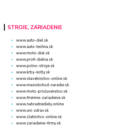
STROJE, ZARIADENIE
www.auto-diel.sk
www.auto-techna.sk
www.moto-diel.sk
www.profi-dielna.sk
www.polno-stroje.sk
www.krby-kotly.sk
www.stavebnictvo-online.sk
www.maxiobchod-naradie.sk
www.moto-prislusenstvo.sk
www.firemne-zariadenie.sk
www.nahradnediely.online
www.uni-zdrav.sk
www.zlatnictvo-online.sk
www.zariadenie-firmy.sk