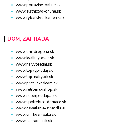
www.potraviny-online.sk
www.zlatnictvo-online.sk
www.rybarstvo-kamenik.sk
DOM, ZÁHRADA
www.dm-drogeria.sk
www.kvalitnytovar.sk
www.najvypredaj.sk
www.topvypredaj.sk
www.top-nabytok.sk
www.proti-skodcom.sk
www.retromaxishop.sk
www.superpredajca.sk
www.spotrebice-domace.sk
www.osvetlenie-svietidla.eu
www.uni-kozmetika.sk
www.zahradnicek.sk