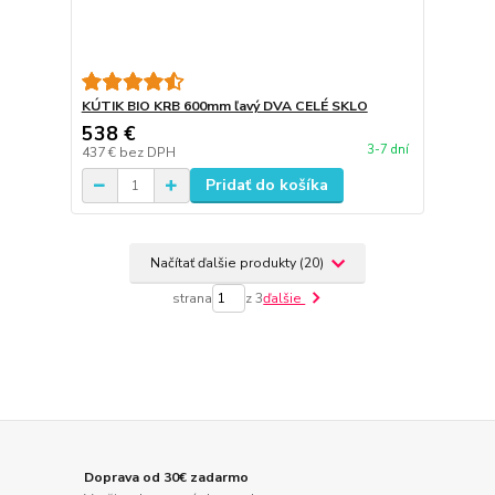
KÚTIK BIO KRB 600mm ľavý DVA CELÉ SKLO
538 €
3-7 dní
437 €
bez DPH
Pridať do košíka
Načítať ďalšie produkty (20)
strana
z 3
ďalšie
Doprava od 30€ zadarmo