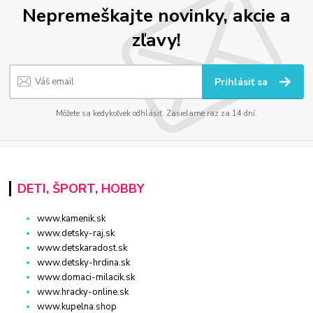
Nepremeškajte novinky, akcie a
zľavy!
Prihlásiť sa
Môžete sa kedykoľvek odhlásiť. Zasielame raz za 14 dní.
DETI, ŠPORT, HOBBY
www.kamenik.sk
www.detsky-raj.sk
www.detskaradost.sk
www.detsky-hrdina.sk
www.domaci-milacik.sk
www.hracky-online.sk
www.kupelna.shop