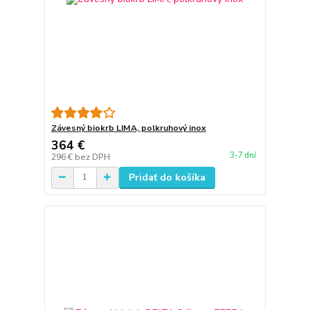
Závesný biokrb LIMA, polkruhový inox
364 €
3-7 dní
296 €
bez DPH
Pridať do košíka