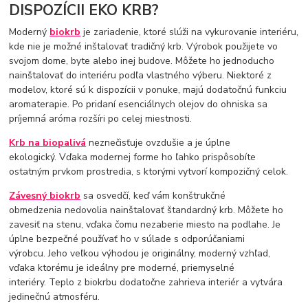
DISPOZÍCII EKO KRB?
Moderný
biokrb
je zariadenie, ktoré slúži na vykurovanie interiéru,
kde nie je možné inštalovať tradičný krb. Výrobok použijete vo
svojom dome, byte alebo inej budove. Môžete ho jednoducho
nainštalovať do interiéru podľa vlastného výberu. Niektoré z
modelov, ktoré sú k dispozícii v ponuke, majú dodatočnú funkciu
aromaterapie. Po pridaní esenciálnych olejov do ohniska sa
príjemná aróma rozšíri po celej miestnosti.
Krb na biopalivá
neznečisťuje ovzdušie a je úplne
ekologický. Vďaka modernej forme ho ľahko prispôsobíte
ostatným prvkom prostredia, s ktorými vytvorí kompozičný celok.
Závesný biokrb
sa osvedčí, keď vám konštrukčné
obmedzenia nedovolia nainštalovať štandardný krb. Môžete ho
zavesiť na stenu, vďaka čomu nezaberie miesto na podlahe. Je
úplne bezpečné používať ho v súlade s odporúčaniami
výrobcu. Jeho veľkou výhodou je originálny, moderný vzhľad,
vďaka ktorému je ideálny pre moderné, priemyselné
interiéry. Teplo z biokrbu dodatočne zahrieva interiér a vytvára
jedinečnú atmosféru.