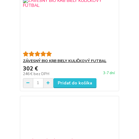
ZÁVESNÝ BIO KRB BIELY KULIČKOVÝ FUTBAL
302 €
3-7 dní
246 €
bez DPH
Pridať do košíka