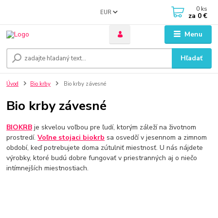
0
ks
EUR
za
0 €
Menu
Hľadať
Úvod
Bio krby
Bio krby závesné
Bio krby závesné
BIOKRB
je skvelou voľbou pre ľudí, ktorým záleží na životnom
prostredí.
Voľne stojaci
biokrb
sa osvedčí v jesennom a zimnom
období, keď potrebujete doma zútulniť miestnosť. U nás nájdete
výrobky, ktoré budú dobre fungovať v priestranných aj o niečo
intímnejších miestnostiach.