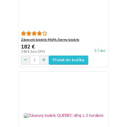
Závesný biokrb PAPA čierny biokrb
182 €
3-7 dní
148 €
bez DPH
Pridať do košíka