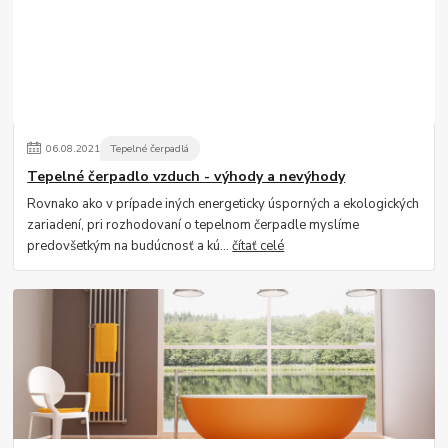
06
.
08
.
2021
Tepelné čerpadlá
Tepelné čerpadlo vzduch - výhody a nevýhody
Rovnako ako v prípade iných energeticky úsporných a ekologických
zariadení, pri rozhodovaní o tepelnom čerpadle myslíme
predovšetkým na budúcnosť a kú...
čítať celé