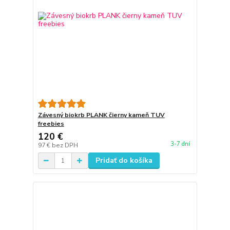
Závesný biokrb PLANK čierny kameň TUV
freebies
120 €
3-7 dní
97 €
bez DPH
Pridať do košíka