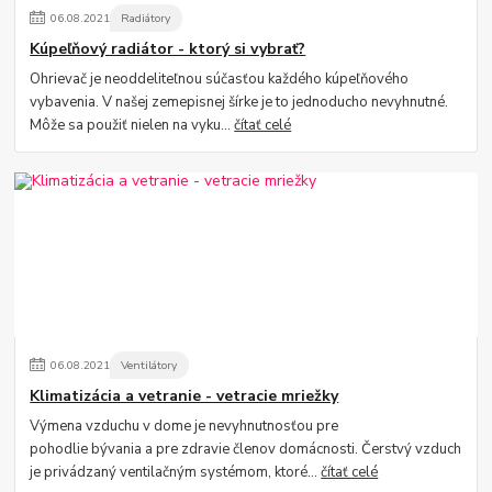
06
.
08
.
2021
Radiátory
Kúpeľňový radiátor - ktorý si vybrať?
Ohrievač je neoddeliteľnou súčasťou každého kúpeľňového
vybavenia. V našej zemepisnej šírke je to jednoducho nevyhnutné.
Môže sa použiť nielen na vyku...
čítať celé
06
.
08
.
2021
Ventilátory
Klimatizácia a vetranie - vetracie mriežky
Výmena vzduchu v dome je nevyhnutnosťou pre
pohodlie bývania a pre zdravie členov domácnosti. Čerstvý vzduch
je privádzaný ventilačným systémom, ktoré...
čítať celé