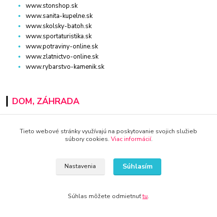
www.stonshop.sk
www.sanita-kupelne.sk
www.skolsky-batoh.sk
www.sportaturistika.sk
www.potraviny-online.sk
www.zlatnictvo-online.sk
www.rybarstvo-kamenik.sk
DOM, ZÁHRADA
www.dm-drogeria.sk
Tieto webové stránky využívajú na poskytovanie svojich služieb
www.kvalitnytovar.sk
súbory cookies.
Viac informácií
.
www.najvypredaj.sk
www.topvypredaj.sk
www.top-nabytok.sk
Súhlasím
Nastavenia
www.proti-skodcom.sk
www.retromaxishop.sk
www.superpredajca.sk
Súhlas môžete odmietnuť
tu
.
www.spotrebice-domace.sk
www.osvetlenie-svietidla.eu