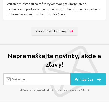
Vetranie miestností sa môže vykonávať gravitačne alebo
mechanicky s podporou zariadení, ktoré nútia prúdenie vzduchu. V
druhom riešení sú použité potr...
čítať celé
Zobraziť všetky články
Nepremeškajte novinky, akcie a
zľavy!
Prihlásiť sa
Môžete sa kedykoľvek odhlásiť. Zasielame raz za 14 dní.