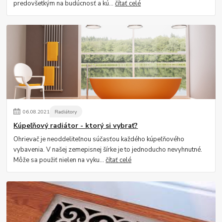
predovšetkým na budúcnosť a kú...
čítať celé
06
.
08
.
2021
Radiátory
Kúpeľňový radiátor - ktorý si vybrať?
Ohrievač je neoddeliteľnou súčasťou každého kúpeľňového
vybavenia. V našej zemepisnej šírke je to jednoducho nevyhnutné.
Môže sa použiť nielen na vyku...
čítať celé