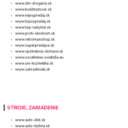
www.dm-drogeria.sk
www.kvalitnytovar.sk
www.najvypredaj.sk
www.topvypredaj.sk
www.top-nabytok.sk
www.proti-skodcom.sk
www.retromaxishop.sk
www.superpredajca.sk
www.spotrebice-domace.sk
www.osvetlenie-svietidla.eu
www.uni-kozmetika.sk
www.zahradnicek.sk
STROJE, ZARIADENIE
www.auto-diel.sk
www.auto-techna.sk