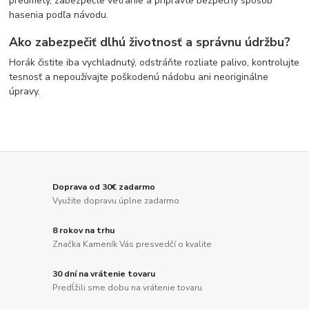
predmety, zabezpečte vetranie a pripravte bezpečný spôsob
hasenia podľa návodu.
Ako zabezpečiť dlhú životnosť a správnu údržbu?
Horák čistite iba vychladnutý, odstráňte rozliate palivo, kontrolujte
tesnosť a nepoužívajte poškodenú nádobu ani neoriginálne
úpravy.
Doprava od 30€ zadarmo
Využite dopravu úplne zadarmo
8 rokov na trhu
Značka Kameník Vás presvedčí o kvalite
30 dní na vrátenie tovaru
Predĺžili sme dobu na vrátenie tovaru