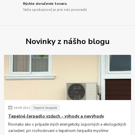
Rýchle doručenie tovaru
Vaša spokojnosť je pre nás prvoradá
Novinky z nášho blogu
06
.
08
.
2021
Tepelné čerpadlá
Tepelné čerpadlo vzduch - výhody a nevýhody
Rovnako ako v prípade iných energeticky úsporných a ekologických
zariadení, pri rozhodovaní o tepelnom čerpadle myslíme