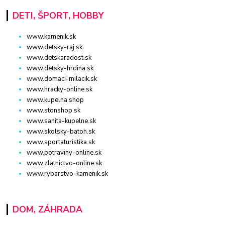
DETI, ŠPORT, HOBBY
www.kamenik.sk
www.detsky-raj.sk
www.detskaradost.sk
www.detsky-hrdina.sk
www.domaci-milacik.sk
www.hracky-online.sk
www.kupelna.shop
www.stonshop.sk
www.sanita-kupelne.sk
www.skolsky-batoh.sk
www.sportaturistika.sk
www.potraviny-online.sk
www.zlatnictvo-online.sk
www.rybarstvo-kamenik.sk
DOM, ZÁHRADA