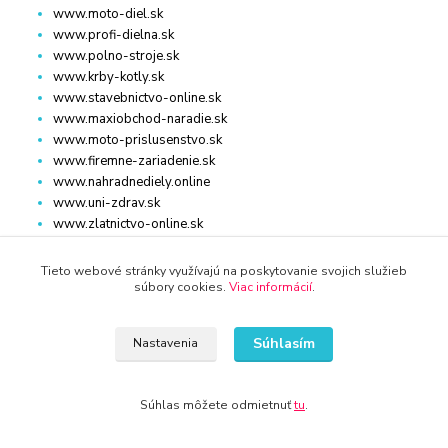
www.moto-diel.sk
www.profi-dielna.sk
www.polno-stroje.sk
www.krby-kotly.sk
www.stavebnictvo-online.sk
www.maxiobchod-naradie.sk
www.moto-prislusenstvo.sk
www.firemne-zariadenie.sk
www.nahradnediely.online
www.uni-zdrav.sk
www.zlatnictvo-online.sk
www.zariadenie-firmy.sk
Tieto webové stránky využívajú na poskytovanie svojich služieb
súbory cookies.
Viac informácií
.
Kontakty
Súhlasím
Nastavenia
WWW.KRBY-KOTLY.SK
Súhlas môžete odmietnuť
tu
.