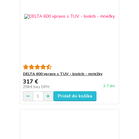
DELTA 600 vpravo s TUV - biokrb - mriežky
317 €
3-7 dní
258 €
bez DPH
Pridať do košíka