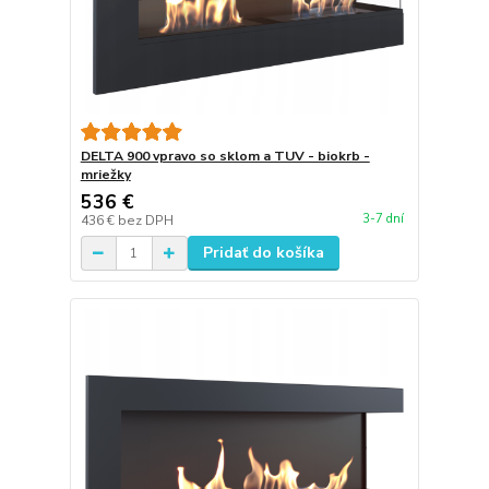
DELTA 900 vpravo so sklom a TUV - biokrb -
mriežky
536 €
3-7 dní
436 €
bez DPH
Pridať do košíka