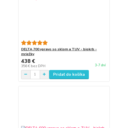
DELTA 700 vpravo so sklom a TUV - biokrb -
mriežky
438 €
3-7 dní
356 €
bez DPH
Pridať do košíka