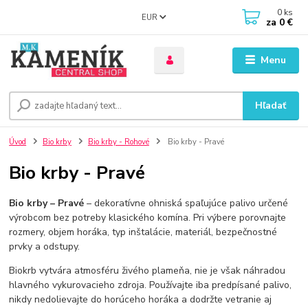
0
ks
EUR
za
0 €
Menu
Hľadať
Úvod
Bio krby
Bio krby - Rohové
Bio krby - Pravé
Bio krby - Pravé
Bio krby – Pravé
– dekoratívne ohniská spaľujúce palivo určené
výrobcom bez potreby klasického komína. Pri výbere porovnajte
rozmery, objem horáka, typ inštalácie, materiál, bezpečnostné
prvky a odstupy.
Biokrb vytvára atmosféru živého plameňa, nie je však náhradou
hlavného vykurovacieho zdroja. Používajte iba predpísané palivo,
nikdy nedolievajte do horúceho horáka a dodržte vetranie aj