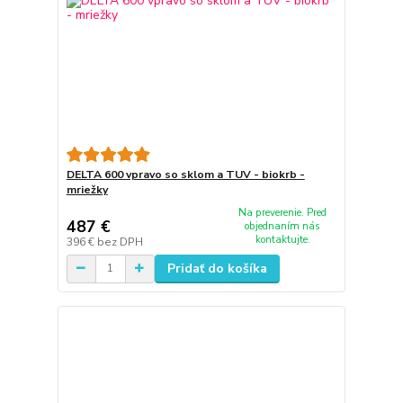
DELTA 600 vpravo so sklom a TUV - biokrb -
mriežky
Na preverenie. Pred
487 €
objednaním nás
kontaktujte.
396 €
bez DPH
Pridať do košíka