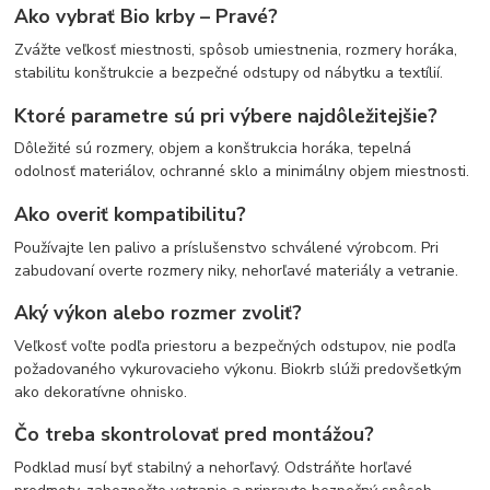
Ako vybrať Bio krby – Pravé?
Zvážte veľkosť miestnosti, spôsob umiestnenia, rozmery horáka,
stabilitu konštrukcie a bezpečné odstupy od nábytku a textílií.
Ktoré parametre sú pri výbere najdôležitejšie?
Dôležité sú rozmery, objem a konštrukcia horáka, tepelná
odolnosť materiálov, ochranné sklo a minimálny objem miestnosti.
Ako overiť kompatibilitu?
Používajte len palivo a príslušenstvo schválené výrobcom. Pri
zabudovaní overte rozmery niky, nehorľavé materiály a vetranie.
Aký výkon alebo rozmer zvoliť?
Veľkosť voľte podľa priestoru a bezpečných odstupov, nie podľa
požadovaného vykurovacieho výkonu. Biokrb slúži predovšetkým
ako dekoratívne ohnisko.
Čo treba skontrolovať pred montážou?
Podklad musí byť stabilný a nehorľavý. Odstráňte horľavé