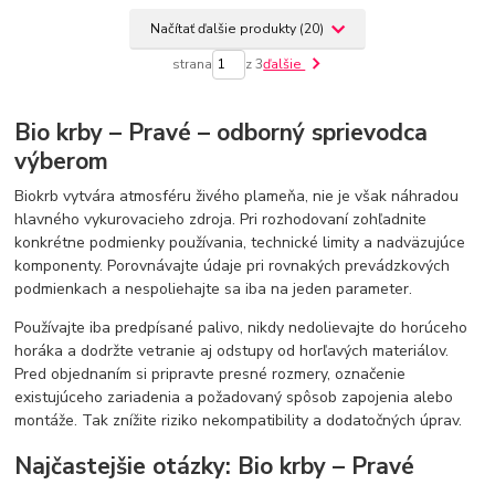
Načítať ďalšie produkty (20)
strana
z 3
ďalšie
Bio krby – Pravé – odborný sprievodca
výberom
Biokrb vytvára atmosféru živého plameňa, nie je však náhradou
hlavného vykurovacieho zdroja. Pri rozhodovaní zohľadnite
konkrétne podmienky používania, technické limity a nadväzujúce
komponenty. Porovnávajte údaje pri rovnakých prevádzkových
podmienkach a nespoliehajte sa iba na jeden parameter.
Používajte iba predpísané palivo, nikdy nedolievajte do horúceho
horáka a dodržte vetranie aj odstupy od horľavých materiálov.
Pred objednaním si pripravte presné rozmery, označenie
existujúceho zariadenia a požadovaný spôsob zapojenia alebo
montáže. Tak znížite riziko nekompatibility a dodatočných úprav.
Najčastejšie otázky: Bio krby – Pravé