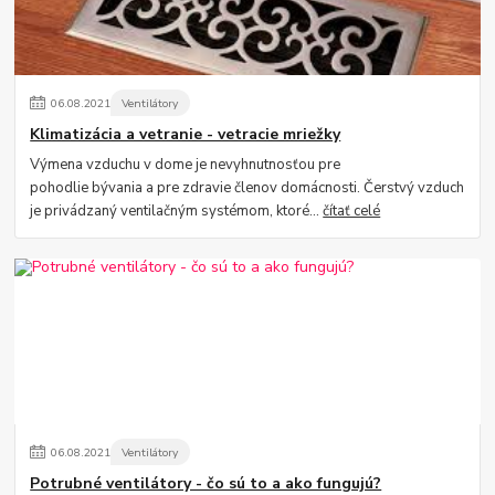
06
.
08
.
2021
Ventilátory
Klimatizácia a vetranie - vetracie mriežky
Výmena vzduchu v dome je nevyhnutnosťou pre
pohodlie bývania a pre zdravie členov domácnosti. Čerstvý vzduch
je privádzaný ventilačným systémom, ktoré...
čítať celé
06
.
08
.
2021
Ventilátory
Potrubné ventilátory - čo sú to a ako fungujú?