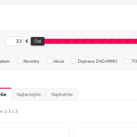
€
Od
adom
Novinka
Akcia
Doprava ZADARMO
TO
šie
Najlacnejšie
Najdrahšie
m 1-3 z 3