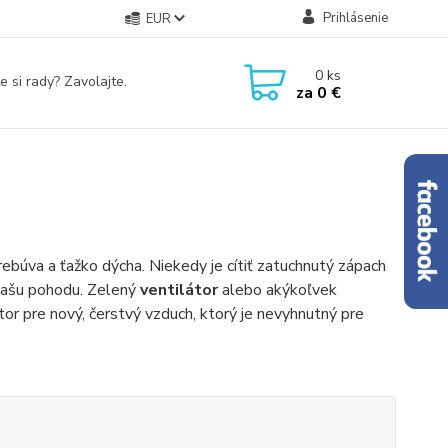
Prihlásenie
EUR
0
ks
e si rady? Zavolajte.
za
0 €
ebúva a ťažko dýcha. Niekedy je cítiť zatuchnutý zápach
 vašu pohodu. Zelený
ventilátor
alebo akýkoľvek
tor pre nový, čerstvý vzduch, ktorý je nevyhnutný pre