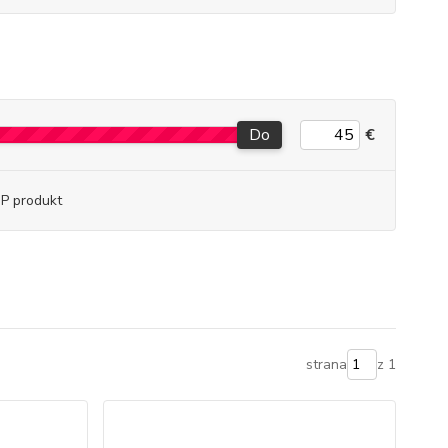
Do
€
P produkt
strana
z 1