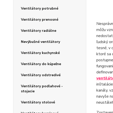
Ventilátory potrubné
Ventilátory prenosné
Nesprávne
môžu vzni
Ventilátory radiálne
nedostato
ľudský or
Nevýbušné ventilátory
tesné, v 
Ventilátory kuchynské
ktoré sa 
postupne 
Ventilátory do kúpeľne
fungovani
definovan
Ventilátory odstredivé
ventilát
inštaláci
Ventilátory podlahové -
kanály, v
stojacie
navyše na
neustáleh
Ventilátory stolové
Zostaven