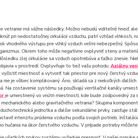
 vetranie má vážne následky. Možno nebudú viditeľné hneď, ale 
knúť pri nedostatočnej cirkulácii vzduchu, patrí vzhľad vlhkosti, n
k vhodného výstupu pre vlhký vzduch veľmi nebezpečný. Spôsobuj
ganizmus. Okrem toho môže negatívne ovplyvniť steny a materiá
dôsledku zlej cirkulácie sa vzduch opotrebúva a ťažko znesie. Ni
objavia v prostredí. Ovplyvňuje to tiež vašu pohodu.
Axiálny ven
vyčistiť miestnosť a vytvoriť tak priestor pre nový, čerstvý vzduc
a nie je vôbec komplikovaný. Áno, skladá sa z niekoľkých ďalších 
á. Na zostavenie systému sa používajú ventilačné kanály umiest
or
je umiestnený vo vnútri miestnosti, kde bude zodpovedný za s
e mechanického alebo gravitačného vetrania? Skupina komponent
zduchotechnická jednotka a ďalšie sekundárne prvky, zaisťuje s
staviť intenzitu prúdenia vzduchu podľa svojich potrieb. Inštalá
o hučania na úkor čerstvého vzduchu. V prípade potreby môžete
ie všetkých prvkov systému vyžaduje presnosť. V našej ponuke 