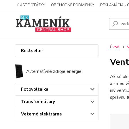
ČASTÉ OTÁZKY
OBCHODNÉ PODMIENKY
REKLAMÁCIA - 
Úvod
V
Bestseller
Vent
Alternatívne zdroje energie
Ak sú okn
a zmes vš
Fotovoltaika
iný venti
správnu f
Transformátory
Veterné elektrárne