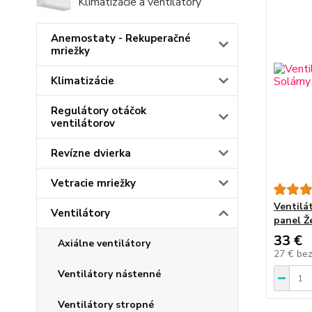
Klimatizácie a ventilátory
Anemostaty - Rekuperačné
mriežky
Klimatizácie
Regulátory otáčok
ventilátorov
Revízne dvierka
Vetracie mriežky
Ventilá
Ventilátory
panel Ž
33 €
Axiálne ventilátory
27 €
be
Ventilátory nástenné
Ventilátory stropné