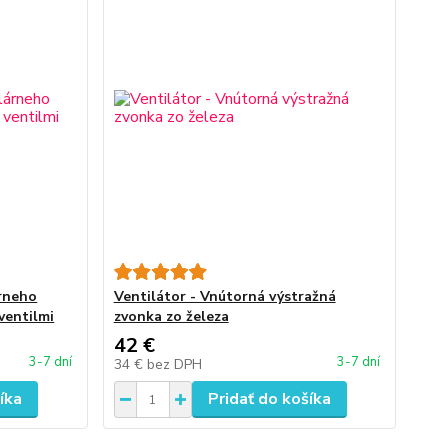
árneho
Ventilátor - Vnútorná výstražná
ventilmi
zvonka zo železa
42 €
3-7 dní
3-7 dní
34 €
bez DPH
íka
Pridať do košíka