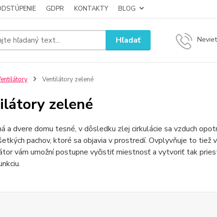
ODSTÚPENIE
GDPR
KONTAKTY
BLOG
Hľadať
Neviet
entilátory
Ventilátory zelené
ilátory zelené
á a dvere domu tesné, v dôsledku zlej cirkulácie sa vzduch opotr
etkých pachov, ktoré sa objavia v prostredí. Ovplyvňuje to tiež
látor vám umožní postupne vyčistiť miestnosť a vytvoriť tak pries
unkciu.