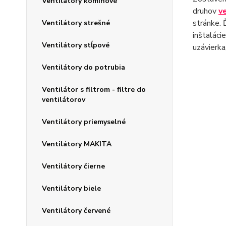
Ventilátory komínové
druhov
v
stránke. 
Ventilátory strešné
inštaláci
Ventilátory stĺpové
uzávierka
Ventilátory do potrubia
Ventilátor s filtrom - filtre do
ventilátorov
Ventilátory priemyselné
Ventilátory MAKITA
Ventilátory čierne
Ventilátory biele
Ventilátory červené