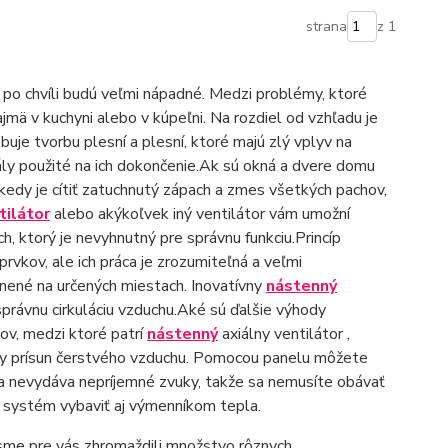
strana
z 1
po chvíli budú veľmi nápadné. Medzi problémy, ktoré
ajmä v kuchyni alebo v kúpeľni. Na rozdiel od vzhľadu je
e tvorbu plesní a plesní, ktoré majú zlý vplyv na
ly použité na ich dokončenie.Ak sú okná a dvere domu
ekedy je cítiť zatuchnutý zápach a zmes všetkých pachov,
tilátor
alebo akýkoľvek iný ventilátor vám umožní
h, ktorý je nevyhnutný pre správnu funkciu.Princíp
prvkov, ale ich práca je zrozumiteľná a veľmi
nené na určených miestach. Inovatívny
nástenný
právnu cirkuláciu vzduchu.Aké sú ďalšie výhody
ov, medzi ktoré patrí
nástenný
axiálny ventilátor ,
tály prísun čerstvého vzduchu. Pomocou panelu môžete
cia nevydáva nepríjemné zvuky, takže sa nemusíte obávať
 systém vybaviť aj výmenníkom tepla.
sme pre vás zhromaždili množstvo rôznych