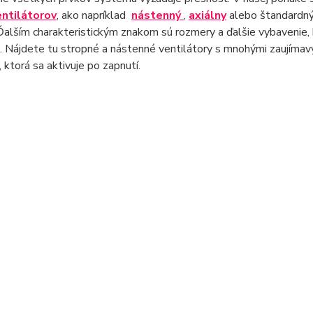
entilátorov
, ako napríklad
nástenný
,
axiálny
alebo štandardn
Ďalším charakteristickým znakom sú rozmery a ďalšie vybavenie, kt
e. Nájdete tu stropné a nástenné ventilátory s mnohými zaujímavý
, ktorá sa aktivuje po zapnutí.