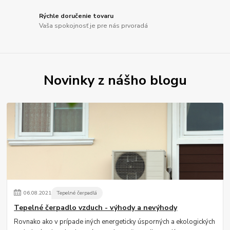
Rýchle doručenie tovaru
Vaša spokojnosť je pre nás prvoradá
Novinky z nášho blogu
06
.
08
.
2021
Tepelné čerpadlá
Tepelné čerpadlo vzduch - výhody a nevýhody
Rovnako ako v prípade iných energeticky úsporných a ekologických