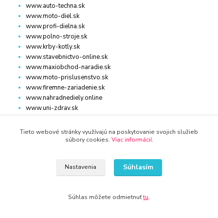
www.auto-techna.sk
www.moto-diel.sk
www.profi-dielna.sk
www.polno-stroje.sk
www.krby-kotly.sk
www.stavebnictvo-online.sk
www.maxiobchod-naradie.sk
www.moto-prislusenstvo.sk
www.firemne-zariadenie.sk
www.nahradnediely.online
www.uni-zdrav.sk
www.zlatnictvo-online.sk
www.zariadenie-firmy.sk
Tieto webové stránky využívajú na poskytovanie svojich služieb
súbory cookies.
Viac informácií
.
Kontakty
Súhlasím
Nastavenia
Súhlas môžete odmietnuť
tu
.
WWW.KRBY-KOTLY.SK