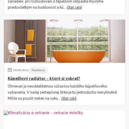
zariadení, pri rozhodovaní o tepelnom čerpadle myslíme
predovšetkým na budúcnosť a kú...
čítať celé
06
.
08
.
2021
Radiátory
Kúpeľňový radiátor - ktorý si vybrať?
Ohrievač je neoddeliteľnou súčasťou každého kúpeľňového
vybavenia. V našej zemepisnej šírke je to jednoducho nevyhnutné.
Môže sa použiť nielen na vyku...
čítať celé