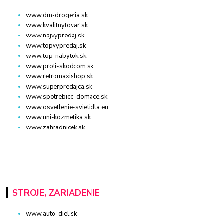
www.dm-drogeria.sk
www.kvalitnytovar.sk
www.najvypredaj.sk
www.topvypredaj.sk
www.top-nabytok.sk
www.proti-skodcom.sk
www.retromaxishop.sk
www.superpredajca.sk
www.spotrebice-domace.sk
www.osvetlenie-svietidla.eu
www.uni-kozmetika.sk
www.zahradnicek.sk
STROJE, ZARIADENIE
www.auto-diel.sk