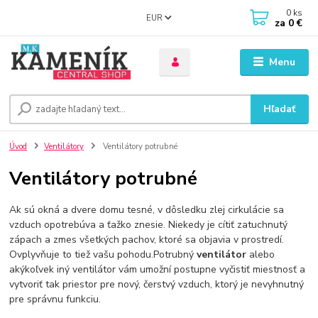
0
ks
EUR
za
0 €
Menu
Hľadať
Úvod
Ventilátory
Ventilátory potrubné
Ventilátory potrubné
Ak sú okná a dvere domu tesné, v dôsledku zlej cirkulácie sa
vzduch opotrebúva a ťažko znesie. Niekedy je cítiť zatuchnutý
zápach a zmes všetkých pachov, ktoré sa objavia v prostredí.
Ovplyvňuje to tiež vašu pohodu.Potrubný
ventilátor
alebo
akýkoľvek iný ventilátor vám umožní postupne vyčistiť miestnosť a
vytvoriť tak priestor pre nový, čerstvý vzduch, ktorý je nevyhnutný
pre správnu funkciu.