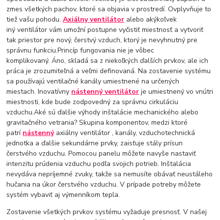
zmes všetkých pachov, ktoré sa objavia v prostredí. Ovplyvňuje to
tiež vašu pohodu.
Axiálny ventilátor
alebo akýkoľvek
iný ventilátor vám umožní postupne vyčistiť miestnosť a vytvoriť
tak priestor pre nový, čerstvý vzduch, ktorý je nevyhnutný pre
správnu funkciu.Princíp fungovania nie je vôbec
komplikovaný. Áno, skladá sa z niekoľkých ďalších prvkov, ale ich
práca je zrozumiteľná a veľmi definovaná. Na zostavenie systému
sa používajú ventilačné kanály umiestnené na určených
miestach. Inovatívny
nástenný ventilátor
je umiestnený vo vnútri
miestnosti, kde bude zodpovedný za správnu cirkuláciu
vzduchu.Aké sú ďalšie výhody inštalácie mechanického alebo
gravitačného vetrania? Skupina komponentov, medzi ktoré
patrí
nástenný
axiálny ventilátor , kanály, vzduchotechnická
jednotka a ďalšie sekundárne prvky, zaisťuje stály prísun
čerstvého vzduchu. Pomocou panelu môžete navyše nastaviť
intenzitu prúdenia vzduchu podľa svojich potrieb. Inštalácia
nevydáva nepríjemné zvuky, takže sa nemusíte obávať neustáleho
hučania na úkor čerstvého vzduchu. V prípade potreby môžete
systém vybaviť aj výmenníkom tepla.
Zostavenie všetkých prvkov systému vyžaduje presnosť. V našej