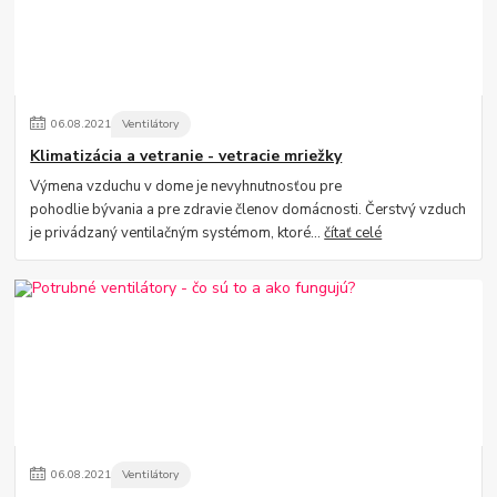
06
.
08
.
2021
Ventilátory
Klimatizácia a vetranie - vetracie mriežky
Výmena vzduchu v dome je nevyhnutnosťou pre
pohodlie bývania a pre zdravie členov domácnosti. Čerstvý vzduch
je privádzaný ventilačným systémom, ktoré...
čítať celé
06
.
08
.
2021
Ventilátory