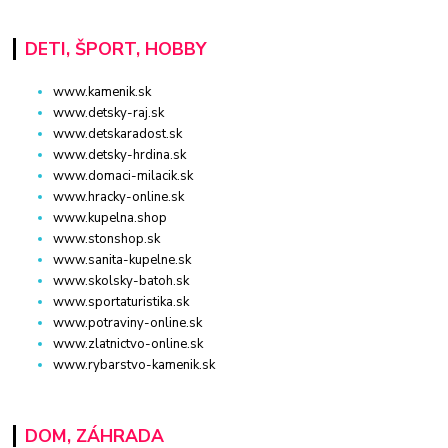
DETI, ŠPORT, HOBBY
www.kamenik.sk
www.detsky-raj.sk
www.detskaradost.sk
www.detsky-hrdina.sk
www.domaci-milacik.sk
www.hracky-online.sk
www.kupelna.shop
www.stonshop.sk
www.sanita-kupelne.sk
www.skolsky-batoh.sk
www.sportaturistika.sk
www.potraviny-online.sk
www.zlatnictvo-online.sk
www.rybarstvo-kamenik.sk
DOM, ZÁHRADA