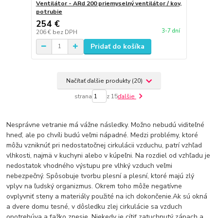
Ventilátor - ARd 200 priemyselný ventilátor / kov,
potrubie
254 €
3-7 dní
206 €
bez DPH
Pridať do košíka
Načítať ďalšie produkty (20)
strana
z 15
ďalšie
Nesprávne vetranie má vážne následky. Možno nebudú viditeľné
hneď, ale po chvíli budú veľmi nápadné. Medzi problémy, ktoré
môžu vzniknúť pri nedostatočnej cirkulácii vzduchu, patrí vzhľad
vlhkosti, najmä v kuchyni alebo v kúpeľni. Na rozdiel od vzhľadu je
nedostatok vhodného výstupu pre vlhký vzduch veľmi
nebezpečný. Spôsobuje tvorbu plesní a plesní, ktoré majú zlý
vplyv na ľudský organizmus. Okrem toho môže negatívne
ovplyvniť steny a materiály použité na ich dokončenie.Ak sú okná
a dvere domu tesné, v dôsledku zlej cirkulácie sa vzduch
opotrebúva a ťažko znesie. Niekedy je cítiť zatuchnutý zápach a