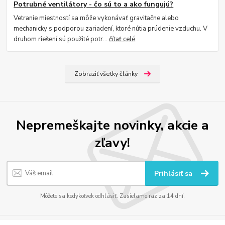
Potrubné ventilátory - čo sú to a ako fungujú?
Vetranie miestností sa môže vykonávať gravitačne alebo
mechanicky s podporou zariadení, ktoré nútia prúdenie vzduchu. V
druhom riešení sú použité potr...
čítať celé
Zobraziť všetky články
Nepremeškajte novinky, akcie a
zľavy!
Prihlásiť sa
Môžete sa kedykoľvek odhlásiť. Zasielame raz za 14 dní.