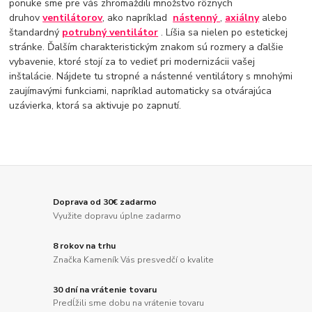
ponuke sme pre vás zhromaždili množstvo rôznych
druhov
ventilátorov
, ako napríklad
nástenný
,
axiálny
alebo
štandardný
potrubný ventilátor
. Líšia sa nielen po estetickej
stránke. Ďalším charakteristickým znakom sú rozmery a ďalšie
vybavenie, ktoré stojí za to vedieť pri modernizácii vašej
inštalácie. Nájdete tu stropné a nástenné ventilátory s mnohými
zaujímavými funkciami, napríklad automaticky sa otvárajúca
uzávierka, ktorá sa aktivuje po zapnutí.
Doprava od 30€ zadarmo
Využite dopravu úplne zadarmo
8 rokov na trhu
Značka Kameník Vás presvedčí o kvalite
30 dní na vrátenie tovaru
Predĺžili sme dobu na vrátenie tovaru