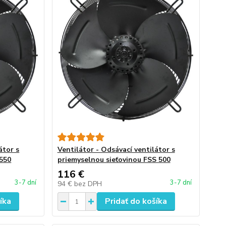
átor s
Ventilátor - Odsávací ventilátor s
550
priemyselnou sieťovinou FSS 500
116 €
3-7 dní
3-7 dní
94 €
bez DPH
íka
Pridať do košíka