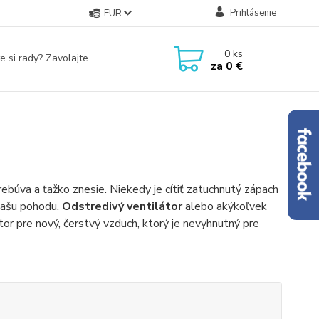
Prihlásenie
EUR
0
ks
e si rady? Zavolajte.
za
0 €
ebúva a ťažko znesie. Niekedy je cítiť zatuchnutý zápach
 vašu pohodu.
Odstredivý ventilátor
alebo akýkoľvek
tor pre nový, čerstvý vzduch, ktorý je nevyhnutný pre