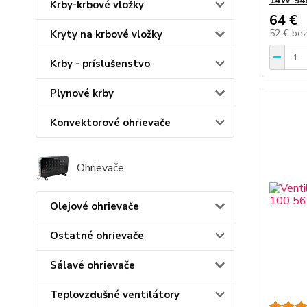
14W 94m
Krby-krbové vložky
64 €
52 €
be
Kryty na krbové vložky
Krby - príslušenstvo
Plynové krby
Konvektorové ohrievače
Ohrievače
Olejové ohrievače
Ostatné ohrievače
Sálavé ohrievače
Teplovzdušné ventilátory