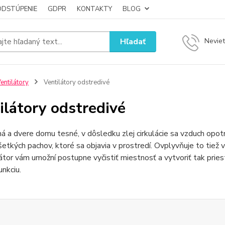
ODSTÚPENIE
GDPR
KONTAKTY
BLOG
Hľadať
Neviet
entilátory
Ventilátory odstredivé
ilátory odstredivé
á a dvere domu tesné, v dôsledku zlej cirkulácie sa vzduch opotr
etkých pachov, ktoré sa objavia v prostredí. Ovplyvňuje to tiež
látor vám umožní postupne vyčistiť miestnosť a vytvoriť tak pries
unkciu.