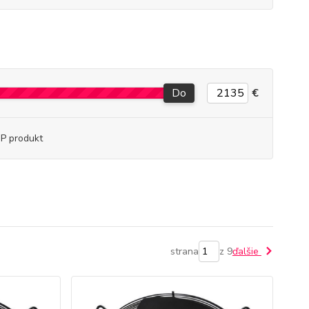
Do
€
P produkt
strana
z 9
ďalšie