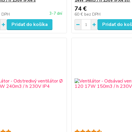
3 / h 230V IPX4 š
14W 94m3 / h 230V IPX4 str
74 €
3-7 dní
z DPH
60 €
bez DPH
Pridať do košíka
Pridať do koš