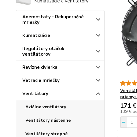
Klimatizácie a ventilátory
Anemostaty - Rekuperačné
mriežky
Klimatizácie
Regulátory otáčok
ventilátorov
Revízne dvierka
Vetracie mriežky
Ventilát
Ventilátory
priemys
171 €
Axiálne ventilátory
139 €
b
Ventilátory nástenné
Ventilátory stropné