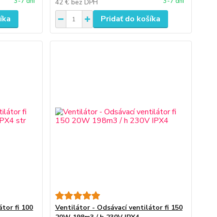
3-7 dní
3-7 dní
42 €
bez DPH
íka
Pridať do košíka
átor fi 100
Ventilátor - Odsávací ventilátor fi 150