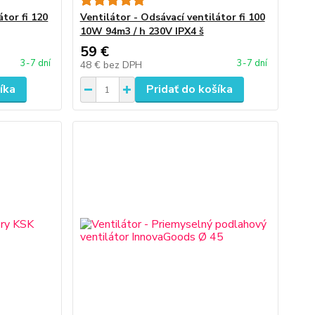
átor fi 120
Ventilátor - Odsávací ventilátor fi 100
10W 94m3 / h 230V IPX4 š
59 €
3-7 dní
3-7 dní
48 €
bez DPH
íka
Pridať do košíka