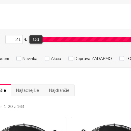
€
Od
adom
Novinka
Akcia
Doprava ZADARMO
TO
šie
Najlacnejšie
Najdrahšie
m 1-20 z 163