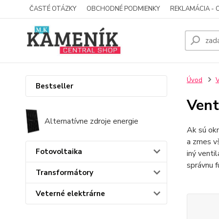
ČASTÉ OTÁZKY
OBCHODNÉ PODMIENKY
REKLAMÁCIA - 
Úvod
V
Bestseller
Vent
Alternatívne zdroje energie
Ak sú okn
a zmes vš
Fotovoltaika
iný venti
správnu f
Transformátory
Veterné elektrárne