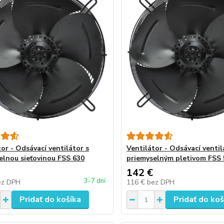
or - Odsávací ventilátor s
Ventilátor - Odsávací ventil
elnou sieťovinou FSS 630
priemyselným pletivom FSS 
142 €
3-7 dní
ez DPH
116 €
bez DPH
Pridať do košíka
Pridať do koš