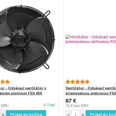
or - Odsávací ventilátor s
Ventilátor - Odsávací ventil
elným pletivom FSS 450
priemyselnou sieťovinou FS
87 €
3-7 dní
z DPH
71 €
bez DPH
Pridať do košíka
Pridať do koš