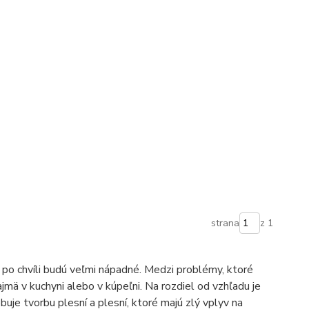
strana
z 1
po chvíli budú veľmi nápadné. Medzi problémy, ktoré
ajmä v kuchyni alebo v kúpeľni. Na rozdiel od vzhľadu je
e tvorbu plesní a plesní, ktoré majú zlý vplyv na