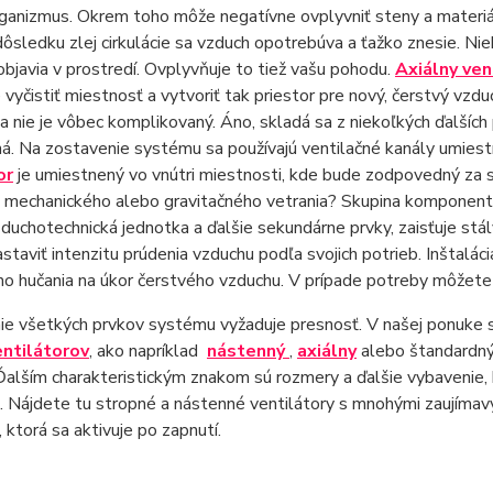
ganizmus. Okrem toho môže negatívne ovplyvniť steny a materiá
dôsledku zlej cirkulácie sa vzduch opotrebúva a ťažko znesie. Ni
objavia v prostredí. Ovplyvňuje to tiež vašu pohodu.
Axiálny ven
vyčistiť miestnosť a vytvoriť tak priestor pre nový, čerstvý vzduc
a nie je vôbec komplikovaný. Áno, skladá sa z niekoľkých ďalších 
á. Na zostavenie systému sa používajú ventilačné kanály umiest
or
je umiestnený vo vnútri miestnosti, kde bude zodpovedný za s
e mechanického alebo gravitačného vetrania? Skupina komponent
zduchotechnická jednotka a ďalšie sekundárne prvky, zaisťuje s
staviť intenzitu prúdenia vzduchu podľa svojich potrieb. Inštalá
o hučania na úkor čerstvého vzduchu. V prípade potreby môžete
ie všetkých prvkov systému vyžaduje presnosť. V našej ponuke 
entilátorov
, ako napríklad
nástenný
,
axiálny
alebo štandardn
Ďalším charakteristickým znakom sú rozmery a ďalšie vybavenie, kt
e. Nájdete tu stropné a nástenné ventilátory s mnohými zaujímavý
, ktorá sa aktivuje po zapnutí.