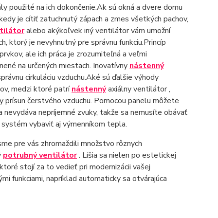
ly použité na ich dokončenie.Ak sú okná a dvere domu
ekedy je cítiť zatuchnutý zápach a zmes všetkých pachov,
tilátor
alebo akýkoľvek iný ventilátor vám umožní
h, ktorý je nevyhnutný pre správnu funkciu.Princíp
prvkov, ale ich práca je zrozumiteľná a veľmi
nené na určených miestach. Inovatívny
nástenný
právnu cirkuláciu vzduchu.Aké sú ďalšie výhody
ov, medzi ktoré patrí
nástenný
axiálny ventilátor ,
tály prísun čerstvého vzduchu. Pomocou panelu môžete
cia nevydáva nepríjemné zvuky, takže sa nemusíte obávať
 systém vybaviť aj výmenníkom tepla.
sme pre vás zhromaždili množstvo rôznych
ý
potrubný ventilátor
. Líšia sa nielen po estetickej
oré stojí za to vedieť pri modernizácii vašej
mi funkciami, napríklad automaticky sa otvárajúca