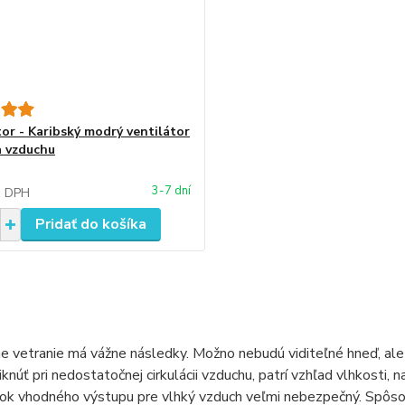
tor - Karibský modrý ventilátor
a vzduchu
3-7 dní
z DPH
Pridať do košíka
 vetranie má vážne následky. Možno nebudú viditeľné hneď, ale 
knúť pri nedostatočnej cirkulácii vzduchu, patrí vzhľad vlhkosti, n
k vhodného výstupu pre vlhký vzduch veľmi nebezpečný. Spôsobuj