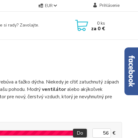
Prihlásenie
EUR
0
ks
e si rady? Zavolajte.
za
0 €
ebúva a ťažko dýcha. Niekedy je cítiť zatuchnutý zápach
 vašu pohodu. Modrý
ventilátor
alebo akýkoľvek
tor pre nový, čerstvý vzduch, ktorý je nevyhnutný pre
Do
€