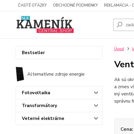
ČASTÉ OTÁZKY
OBCHODNÉ PODMIENKY
REKLAMÁCIA - 
Úvod
V
Bestseller
Vent
Alternatívne zdroje energie
Ak sú okn
a zmes vš
Fotovoltaika
iný venti
správnu f
Transformátory
Veterné elektrárne
Cena: