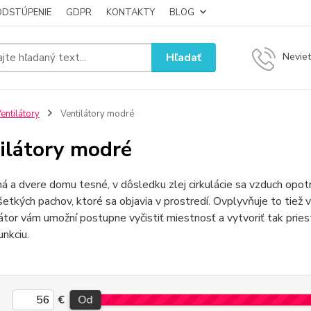
ODSTÚPENIE
GDPR
KONTAKTY
BLOG
Hľadať
Neviet
entilátory
Ventilátory modré
ilátory modré
á a dvere domu tesné, v dôsledku zlej cirkulácie sa vzduch opotr
etkých pachov, ktoré sa objavia v prostredí. Ovplyvňuje to tiež
látor vám umožní postupne vyčistiť miestnosť a vytvoriť tak pries
unkciu.
€
Od