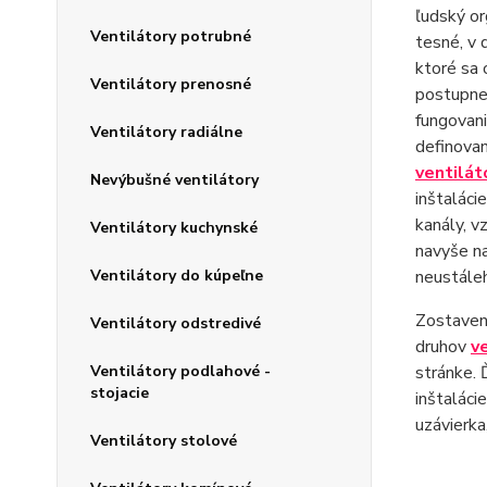
ľudský or
Ventilátory potrubné
tesné, v 
ktoré sa 
Ventilátory prenosné
postupne 
fungovani
Ventilátory radiálne
definovan
ventilát
Nevýbušné ventilátory
inštaláci
kanály, v
Ventilátory kuchynské
navyše na
neustáleh
Ventilátory do kúpeľne
Zostaven
Ventilátory odstredivé
druhov
v
stránke. 
Ventilátory podlahové -
stojacie
inštaláci
uzávierka
Ventilátory stolové