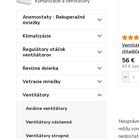
Klimatizácie a ventilátory
Anemostaty - Rekuperačné
mriežky
Klimatizácie
Ventilá
Regulátory otáčok
chladič
ventilátorov
56 €
45 €
be
Revízne dvierka
Vetracie mriežky
Ventilátory
Axiálne ventilátory
Nesprávne
Ventilátory nástenné
môžu vzni
nedostato
Ventilátory stropné