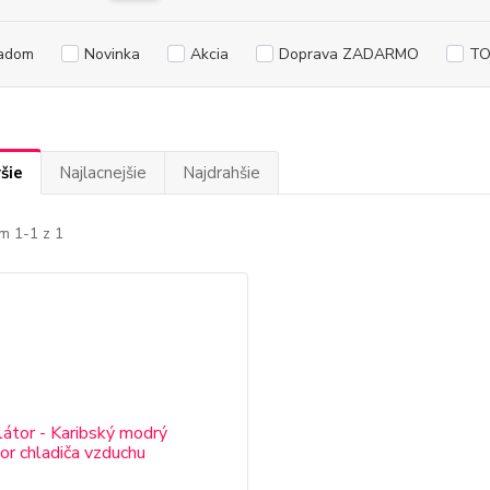
adom
Novinka
Akcia
Doprava ZADARMO
TO
šie
Najlacnejšie
Najdrahšie
m 1-1 z 1