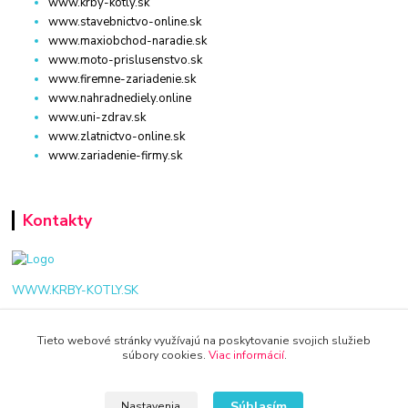
www.krby-kotly.sk
www.stavebnictvo-online.sk
www.maxiobchod-naradie.sk
www.moto-prislusenstvo.sk
www.firemne-zariadenie.sk
www.nahradnediely.online
www.uni-zdrav.sk
www.zlatnictvo-online.sk
www.zariadenie-firmy.sk
Kontakty
WWW.KRBY-KOTLY.SK
Tieto webové stránky využívajú na poskytovanie svojich služieb
súbory cookies.
Viac informácií
.
info@krby-kotly.sk
Súhlasím
Nastavenia