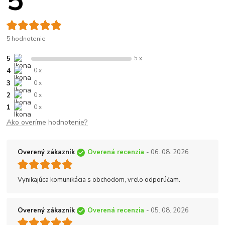
5
5 hodnotenie
5
5 x
4
0 x
3
0 x
2
0 x
1
0 x
Ako overíme hodnotenie?
Overený zákazník
Overená recenzia
- 06. 08. 2026
Vynikajúca komunikácia s obchodom, vrelo odporúčam.
Overený zákazník
Overená recenzia
- 05. 08. 2026