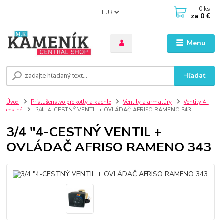
0
ks
EUR
za
0 €
Menu
Hľadať
Úvod
Príslušenstvo pre kotly a kachle
Ventily a armatúry
Ventily 4-
cestné
3/4 "4-CESTNÝ VENTIL + OVLÁDAČ AFRISO RAMENO 343
3/4 "4-CESTNÝ VENTIL +
OVLÁDAČ AFRISO RAMENO 343