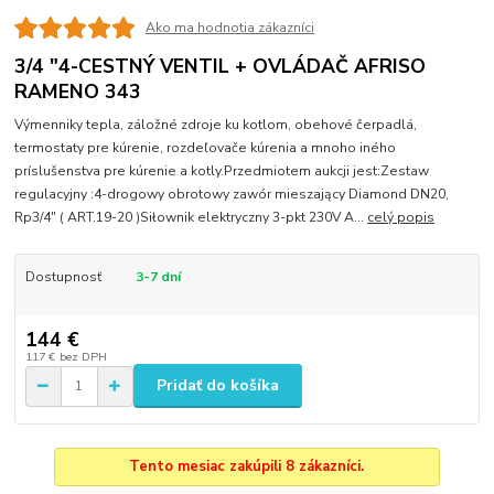
Ako ma hodnotia zákazníci
3/4 "4-CESTNÝ VENTIL + OVLÁDAČ AFRISO
RAMENO 343
Výmenniky tepla, záložné zdroje ku kotlom, obehové čerpadlá,
termostaty pre kúrenie, rozdeľovače kúrenia a mnoho iného
príslušenstva pre kúrenie a kotly.Przedmiotem aukcji jest:Zestaw
regulacyjny :4-drogowy obrotowy zawór mieszający Diamond DN20,
Rp3/4" ( ART.19-20 )Siłownik elektryczny 3-pkt 230V A...
celý popis
Dostupnosť
3-7 dní
144 €
117 €
bez DPH
Pridať do košíka
Tento mesiac zakúpili 8 zákazníci.