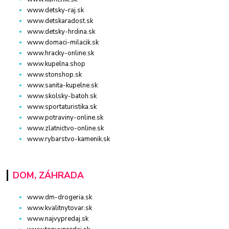
www.detsky-raj.sk
www.detskaradost.sk
www.detsky-hrdina.sk
www.domaci-milacik.sk
www.hracky-online.sk
www.kupelna.shop
www.stonshop.sk
www.sanita-kupelne.sk
www.skolsky-batoh.sk
www.sportaturistika.sk
www.potraviny-online.sk
www.zlatnictvo-online.sk
www.rybarstvo-kamenik.sk
DOM, ZÁHRADA
www.dm-drogeria.sk
www.kvalitnytovar.sk
www.najvypredaj.sk