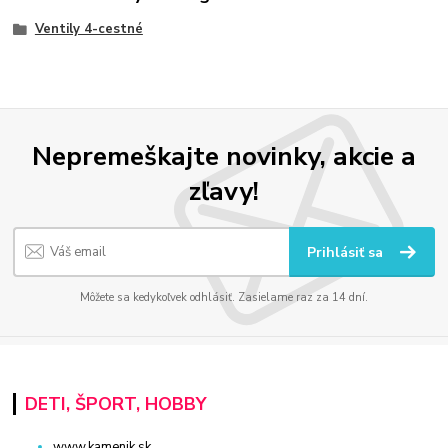
Ventily 4-cestné
Nepremeškajte novinky, akcie a
zľavy!
Prihlásiť sa
Môžete sa kedykoľvek odhlásiť. Zasielame raz za 14 dní.
DETI, ŠPORT, HOBBY
www.kamenik.sk