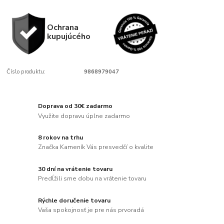
Ochrana
kupujúcého
Číslo produktu:
9868979047
Doprava od 30€ zadarmo
Využite dopravu úplne zadarmo
8 rokov na trhu
Značka Kameník Vás presvedčí o kvalite
30 dní na vrátenie tovaru
Predĺžili sme dobu na vrátenie tovaru
Rýchle doručenie tovaru
Vaša spokojnosť je pre nás prvoradá