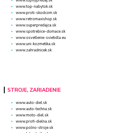
www.topvypredaj.sk
www.top-nabytok.sk
www.proti-skodcom.sk
www.retromaxishop.sk
www.superpredajca.sk
www.spotrebice-domace.sk
www.osvetlenie-svietidla.eu
www.uni-kozmetika.sk
www.zahradnicek.sk
STROJE, ZARIADENIE
www.auto-diel.sk
www.auto-techna.sk
www.moto-diel.sk
www.profi-dielna.sk
www.polno-stroje.sk