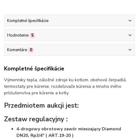
Kompletné špecifikácie
Hodnotenie
5
Komentáre
0
Kompletné špecifikácie
Výmenniky tepla, záložné zdroje ku kotlom, obehové čerpadlá,
termostaty pre kúrenie, rozdeľovače kúrenia a mnoho iného
príslušenstva pre kúrenie a kotly.
Przedmiotem aukcji jest:
Zestaw regulacyjny :
4-drogowy obrotowy zawór mieszający Diamond
DN20, Rp3/4" ( ART.19-20 )