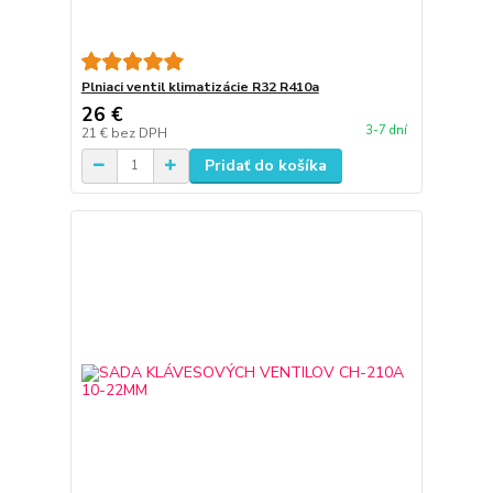
Plniaci ventil klimatizácie R32 R410a
26 €
3-7 dní
21 €
bez DPH
Pridať do košíka