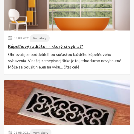
06
.
08
.
2021
Radiátory
Kúpeľňový radiátor - ktorý si vybrať?
Ohrievač je neoddeliteľnou súčasťou každého kúpeľňového
vybavenia. V našej zemepisnej šírke je to jednoducho nevyhnutné.
Môže sa použiť nielen na vyku...
čítať celé
06
.
08
.
2021
Ventilátory