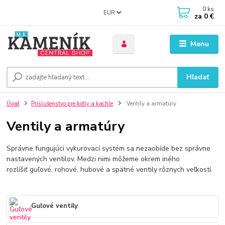
0
ks
EUR
za
0 €
Menu
Hľadať
Úvod
Príslušenstvo pre kotly a kachle
Ventily a armatúry
Ventily a armatúry
Správne fungujúci vykurovací systém sa nezaobíde bez správne
nastavených ventilov. Medzi nimi môžeme okrem iného
rozlíšiť guľové, rohové, hubové a spätné ventily rôznych veľkostí.
Guľové ventily