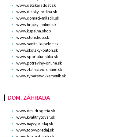
www.detskaradost.sk
www.detsky-hrdina.sk
www.domaci-milacik.sk
www.hracky-online.sk
www.kupelna.shop
www.stonshop.sk
www.sanita-kupelne.sk
www.skolsky-batoh.sk
www.sportaturistika.sk
www.potraviny-online.sk
www.zlatnictvo-online.sk
www.rybarstvo-kamenik.sk
DOM, ZÁHRADA
www.dm-drogeria.sk
www.kvalitnytovar.sk
www.najvypredaj.sk
www.topvypredaj.sk
www.top-nabytok.sk