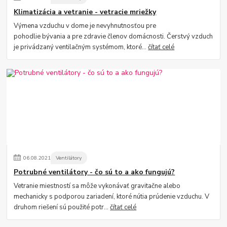
Klimatizácia a vetranie - vetracie mriežky
Výmena vzduchu v dome je nevyhnutnosťou pre
pohodlie bývania a pre zdravie členov domácnosti. Čerstvý vzduch
je privádzaný ventilačným systémom, ktoré...
čítať celé
06
.
08
.
2021
Ventilátory
Potrubné ventilátory - čo sú to a ako fungujú?
Vetranie miestností sa môže vykonávať gravitačne alebo
mechanicky s podporou zariadení, ktoré nútia prúdenie vzduchu. V
druhom riešení sú použité potr...
čítať celé