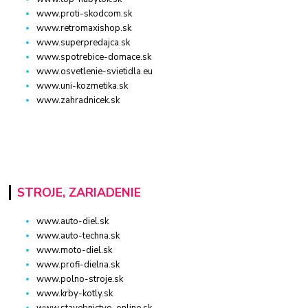
www.proti-skodcom.sk
www.retromaxishop.sk
www.superpredajca.sk
www.spotrebice-domace.sk
www.osvetlenie-svietidla.eu
www.uni-kozmetika.sk
www.zahradnicek.sk
STROJE, ZARIADENIE
www.auto-diel.sk
www.auto-techna.sk
www.moto-diel.sk
www.profi-dielna.sk
www.polno-stroje.sk
www.krby-kotly.sk