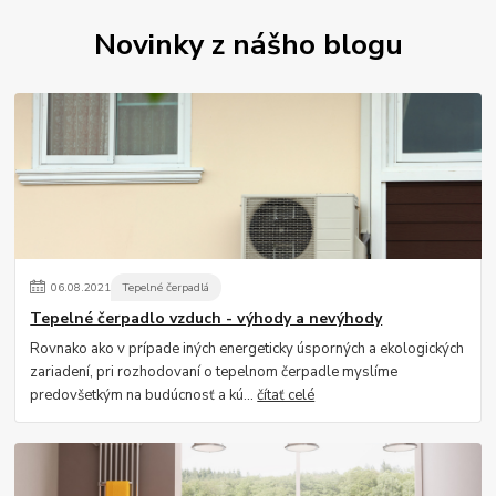
Novinky z nášho blogu
06
.
08
.
2021
Tepelné čerpadlá
Tepelné čerpadlo vzduch - výhody a nevýhody
Rovnako ako v prípade iných energeticky úsporných a ekologických
zariadení, pri rozhodovaní o tepelnom čerpadle myslíme
predovšetkým na budúcnosť a kú...
čítať celé