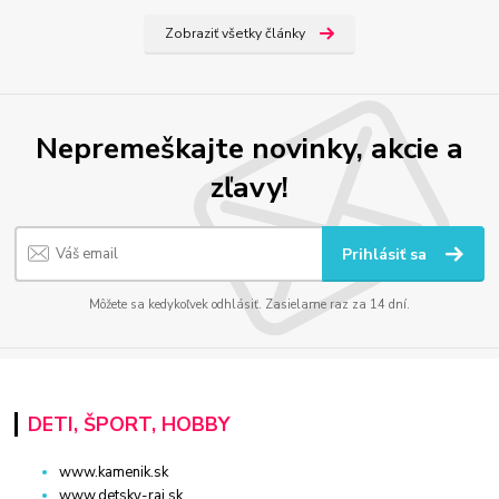
Zobraziť všetky články
Nepremeškajte novinky, akcie a
zľavy!
Prihlásiť sa
Môžete sa kedykoľvek odhlásiť. Zasielame raz za 14 dní.
DETI, ŠPORT, HOBBY
www.kamenik.sk
www.detsky-raj.sk