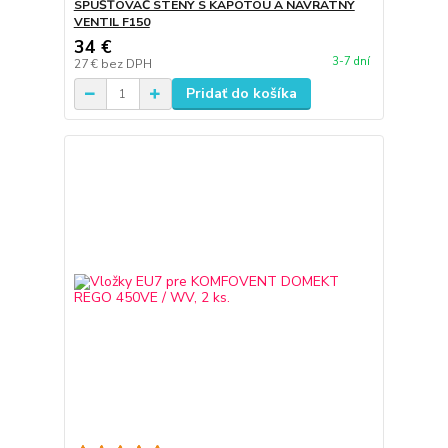
SPUŠŤOVAČ STENY S KAPOTOU A NÁVRATNÝ
VENTIL F150
34 €
3-7 dní
27 €
bez DPH
Pridať do košíka