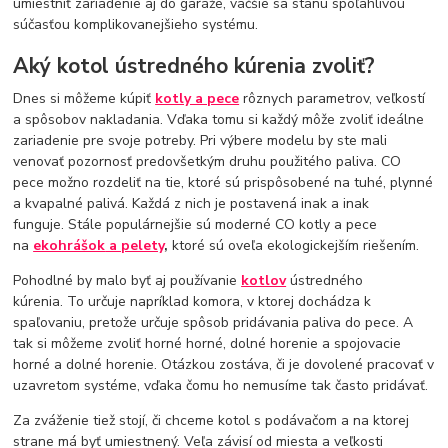
umiestniť zariadenie aj do garáže, väčšie sa stanú spoľahlivou
súčasťou komplikovanejšieho systému.
Aký kotol ústredného kúrenia zvoliť?
Dnes si môžeme kúpiť
kotly a pece
rôznych parametrov, veľkostí
a spôsobov nakladania. Vďaka tomu si každý môže zvoliť ideálne
zariadenie pre svoje potreby. Pri výbere modelu by ste mali
venovať pozornosť predovšetkým druhu použitého paliva. CO
pece možno rozdeliť na tie, ktoré sú prispôsobené na tuhé, plynné
a kvapalné palivá. Každá z nich je postavená inak a inak
funguje. Stále populárnejšie sú moderné CO kotly a pece
na
ekohrášok
a pelety
,
ktoré sú oveľa ekologickejším riešením.
Pohodlné by malo byť aj používanie
kotlov
ústredného
kúrenia. To určuje napríklad komora, v ktorej dochádza k
spaľovaniu, pretože určuje spôsob pridávania paliva do pece. A
tak si môžeme zvoliť horné horné, dolné horenie a spojovacie
horné a dolné horenie. Otázkou zostáva, či je dovolené pracovať v
uzavretom systéme, vďaka čomu ho nemusíme tak často pridávať.
Za zváženie tiež stojí, či chceme kotol s podávačom a na ktorej
strane má byť umiestnený. Veľa závisí od miesta a veľkosti