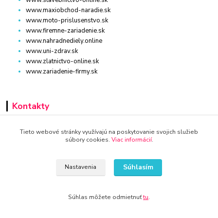
www.stavebnictvo-online.sk
www.maxiobchod-naradie.sk
www.moto-prislusenstvo.sk
www.firemne-zariadenie.sk
www.nahradnediely.online
www.uni-zdrav.sk
www.zlatnictvo-online.sk
www.zariadenie-firmy.sk
Kontakty
Tieto webové stránky využívajú na poskytovanie svojich služieb
súbory cookies.
Viac informácií
.
WWW.KRBY-KOTLY.SK
Súhlasím
Nastavenia
info@krby-kotly.sk
Súhlas môžete odmietnuť
tu
.