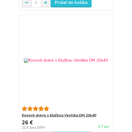
Pridať do košíka
Kovové dvere s kľučkou Ventika DM 20x40
26 €
3-7 dní
21 €
bez DPH