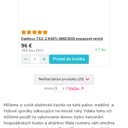
Danfoss TEZ-2 R407c 068Z3503 expanzný ventil
96 €
3-7 dní
78 €
bez DPH
Pridať do košíka
Načítať ďalšie produkty (20)
strana
z 23
ďalšie
Môžeme si zvoliť elektrické kachle na tuhé palivo, tradičné a
štýlové sporáky odkazujúce na minulé roky. Vďaka tomu ich
môžeme použiť na vykurovanie domov, bytov, kancelárií,
hospodárskych budov a altánkov. Malé rozmery vám umožnia