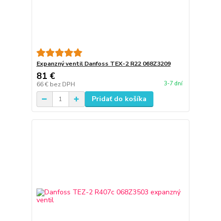
Expanzný ventil Danfoss TEX-2 R22 068Z3209
81 €
3-7 dní
66 €
bez DPH
Pridať do košíka