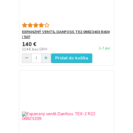
EXPANZNÝ VENTIL DANFOSS TE2 068Z3403 R404
/ 507
140 €
3-7 dní
114 €
bez DPH
Pridať do košíka