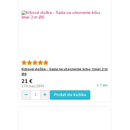
Krbová vložka - Sada na utesnenie krbu, tmel 2 m
Ø6
21 €
3-7 dní
17 €
bez DPH
Pridať do košíka