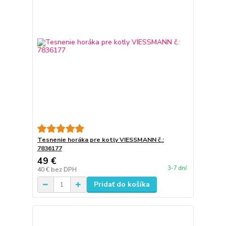
Tesnenie horáka pre kotly VIESSMANN č.:
7836177
49 €
3-7 dní
40 €
bez DPH
Pridať do košíka