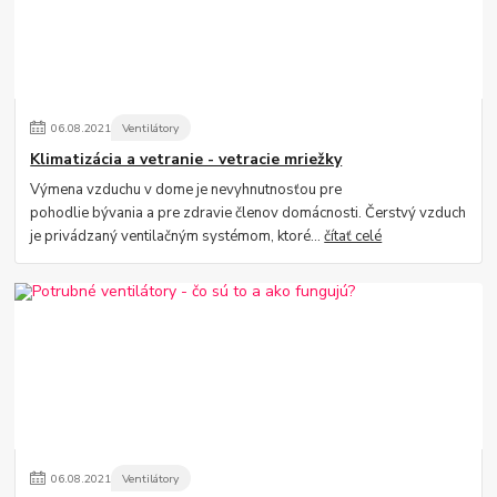
06
.
08
.
2021
Ventilátory
Klimatizácia a vetranie - vetracie mriežky
Výmena vzduchu v dome je nevyhnutnosťou pre
pohodlie bývania a pre zdravie členov domácnosti. Čerstvý vzduch
je privádzaný ventilačným systémom, ktoré...
čítať celé
06
.
08
.
2021
Ventilátory