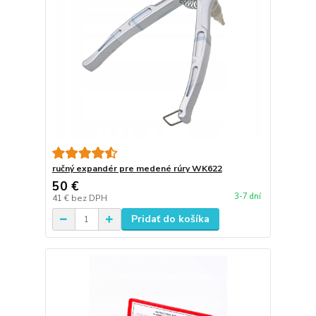
ručný expandér pre medené rúry WK622
50 €
3-7 dní
41 €
bez DPH
Pridať do košíka