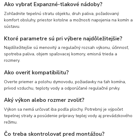
Ako vybrať Expanzné-tlakové nádoby?
Zohľadnite tepelnú stratu objektu, druh paliva, požadovaný
komfort obsluhy, priestor kotolne a možnosti napojenia na komín a
sústavu.
Ktoré parametre sú pri výbere najdôležitejšie?
Najdôležitejšie sú menovitý a regulačný rozsah výkonu, účinnosť,
spotreba paliva, objem spaľovacej komory, emisná trieda a
rozmery.
Ako overiť kompatibilitu?
Overte priemer a polohu dymovodu, požiadavky na ťah komína,
prívod vzduchu, teploty vody a odporúčané regulačné prvky.
Aký výkon alebo rozmer zvoliť?
Výkon sa nemá určovať iba podľa plochy. Potrebný je výpočet
tepelnej straty a posúdenie prípravy teplej vody aj prevádzkového
režimu.
Čo treba skontrolovať pred montážou?