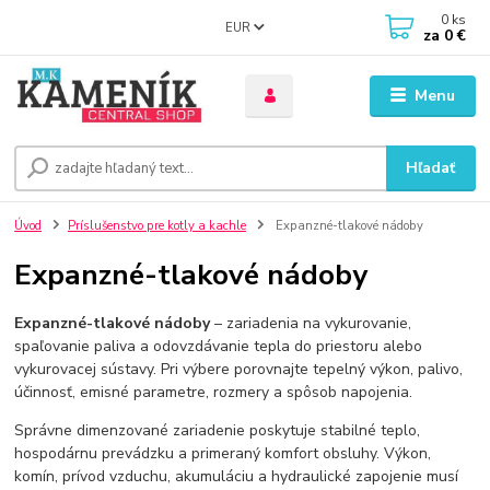
0
ks
EUR
za
0 €
Menu
Hľadať
Úvod
Príslušenstvo pre kotly a kachle
Expanzné-tlakové nádoby
Expanzné-tlakové nádoby
Expanzné-tlakové nádoby
– zariadenia na vykurovanie,
spaľovanie paliva a odovzdávanie tepla do priestoru alebo
vykurovacej sústavy. Pri výbere porovnajte tepelný výkon, palivo,
účinnosť, emisné parametre, rozmery a spôsob napojenia.
Správne dimenzované zariadenie poskytuje stabilné teplo,
hospodárnu prevádzku a primeraný komfort obsluhy. Výkon,
komín, prívod vzduchu, akumuláciu a hydraulické zapojenie musí