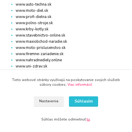
www.auto-techna.sk
www.moto-diel.sk
www.profi-dielna.sk
www.polno-stroje.sk
www.krby-kotly.sk
www.stavebnictvo-online.sk
www.maxiobchod-naradie.sk
www.moto-prislusenstvo.sk
www.firemne-zariadenie.sk
www.nahradnediely.online
www.uni-zdrav.sk
www.zlatnictvo-online.sk
www.zariadenie-firmy.sk
Tieto webové stránky využívajú na poskytovanie svojich služieb
súbory cookies.
Viac informácií
.
Kontakty
Súhlasím
Nastavenia
Súhlas môžete odmietnuť
tu
.
WWW.KRBY-KOTLY.SK