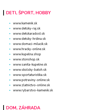
DETI, ŠPORT, HOBBY
www.kamenik.sk
www.detsky-raj.sk
www.detskaradost.sk
www.detsky-hrdina.sk
www.domaci-milacik.sk
www.hracky-online.sk
www.kupelna.shop
www.stonshop.sk
www.sanita-kupelne.sk
www.skolsky-batoh.sk
www.sportaturistika.sk
www.potraviny-online.sk
www.zlatnictvo-online.sk
www.rybarstvo-kamenik.sk
DOM, ZÁHRADA