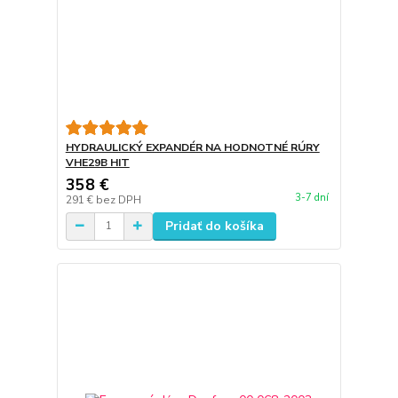
HYDRAULICKÝ EXPANDÉR NA HODNOTNÉ RÚRY
VHE29B HIT
358 €
3-7 dní
291 €
bez DPH
Pridať do košíka