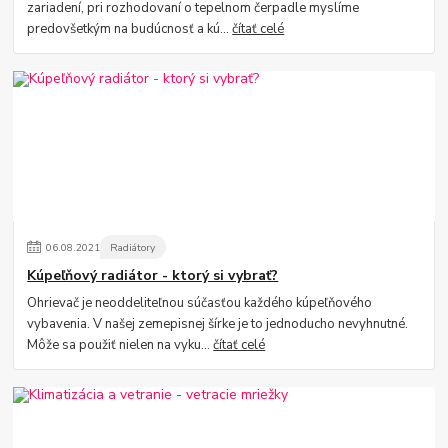
zariadení, pri rozhodovaní o tepelnom čerpadle myslíme
predovšetkým na budúcnosť a kú...
čítať celé
06
.
08
.
2021
Radiátory
Kúpeľňový radiátor - ktorý si vybrať?
Ohrievač je neoddeliteľnou súčasťou každého kúpeľňového
vybavenia. V našej zemepisnej šírke je to jednoducho nevyhnutné.
Môže sa použiť nielen na vyku...
čítať celé