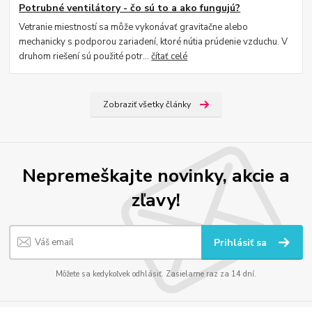
Potrubné ventilátory - čo sú to a ako fungujú?
Vetranie miestností sa môže vykonávať gravitačne alebo
mechanicky s podporou zariadení, ktoré nútia prúdenie vzduchu. V
druhom riešení sú použité potr...
čítať celé
Zobraziť všetky články
Nepremeškajte novinky, akcie a
zľavy!
Prihlásiť sa
Môžete sa kedykoľvek odhlásiť. Zasielame raz za 14 dní.