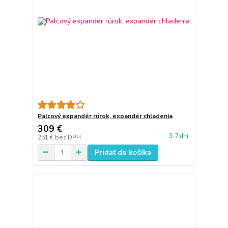
Palcový expandér rúrok, expandér chladenia
309 €
3-7 dní
251 €
bez DPH
Pridať do košíka