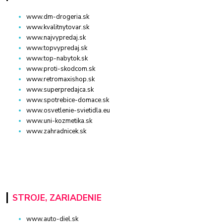
www.dm-drogeria.sk
www.kvalitnytovar.sk
www.najvypredaj.sk
www.topvypredaj.sk
www.top-nabytok.sk
www.proti-skodcom.sk
www.retromaxishop.sk
www.superpredajca.sk
www.spotrebice-domace.sk
www.osvetlenie-svietidla.eu
www.uni-kozmetika.sk
www.zahradnicek.sk
STROJE, ZARIADENIE
www.auto-diel.sk