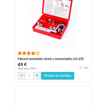
Palcový expandér rúrok + rozmetadlo CH-275
49 €
3-7 dní
40 €
bez DPH
Pridať do košíka