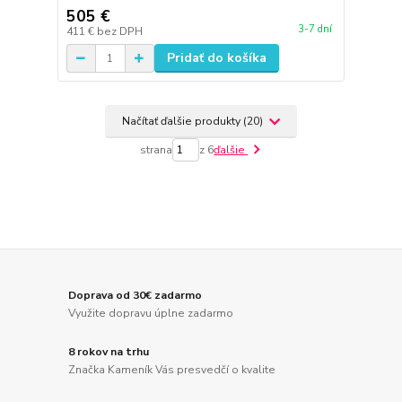
505 €
3-7 dní
411 €
bez DPH
Pridať do košíka
Načítať ďalšie produkty (20)
strana
z 6
ďalšie
Doprava od 30€ zadarmo
Využite dopravu úplne zadarmo
8 rokov na trhu
Značka Kameník Vás presvedčí o kvalite