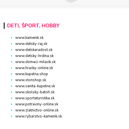
DETI, ŠPORT, HOBBY
www.kamenik.sk
www.detsky-raj.sk
www.detskaradost.sk
www.detsky-hrdina.sk
www.domaci-milacik.sk
www.hracky-online.sk
www.kupelna.shop
www.stonshop.sk
www.sanita-kupelne.sk
www.skolsky-batoh.sk
www.sportaturistika.sk
www.potraviny-online.sk
www.zlatnictvo-online.sk
www.rybarstvo-kamenik.sk