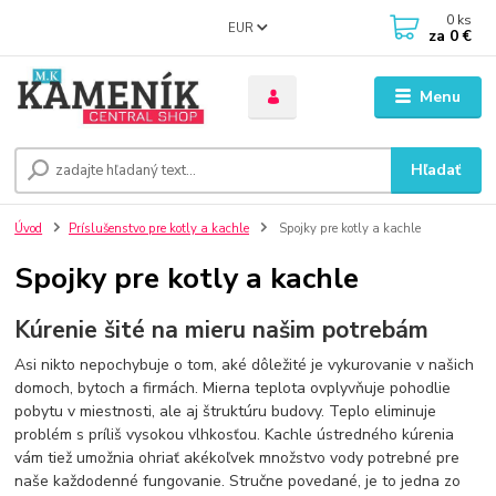
0
ks
EUR
za
0 €
Menu
Hľadať
Úvod
Príslušenstvo pre kotly a kachle
Spojky pre kotly a kachle
Spojky pre kotly a kachle
Kúrenie šité na mieru našim potrebám
Asi nikto nepochybuje o tom, aké dôležité je vykurovanie v našich
domoch, bytoch a firmách. Mierna teplota ovplyvňuje pohodlie
pobytu v miestnosti, ale aj štruktúru budovy. Teplo eliminuje
problém s príliš vysokou vlhkosťou. Kachle ústredného kúrenia
vám tiež umožnia ohriať akékoľvek množstvo vody potrebné pre
naše každodenné fungovanie. Stručne povedané, je to jedna zo