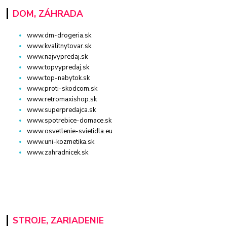
DOM, ZÁHRADA
www.dm-drogeria.sk
www.kvalitnytovar.sk
www.najvypredaj.sk
www.topvypredaj.sk
www.top-nabytok.sk
www.proti-skodcom.sk
www.retromaxishop.sk
www.superpredajca.sk
www.spotrebice-domace.sk
www.osvetlenie-svietidla.eu
www.uni-kozmetika.sk
www.zahradnicek.sk
STROJE, ZARIADENIE