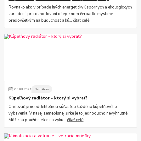
Rovnako ako v prípade iných energeticky úsporných a ekologických
zariadení, pri rozhodovaní o tepelnom čerpadle myslíme
predovšetkým na budúcnosť a kú...
čítať celé
06
.
08
.
2021
Radiátory
Kúpeľňový radiátor - ktorý si vybrať?
Ohrievač je neoddeliteľnou súčasťou každého kúpeľňového
vybavenia. V našej zemepisnej šírke je to jednoducho nevyhnutné.
Môže sa použiť nielen na vyku...
čítať celé