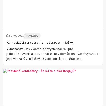
06
.
08
.
2021
Ventilátory
Klimatizácia a vetranie - vetracie mriežky
Výmena vzduchu v dome je nevyhnutnosťou pre
pohodlie bývania a pre zdravie členov domácnosti. Čerstvý vzduch
je privádzaný ventilačným systémom, ktoré...
čítať celé