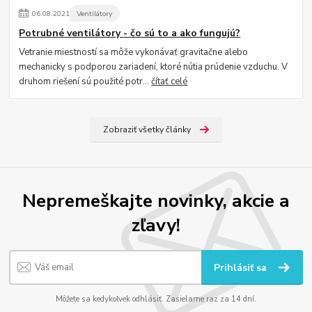
06
.
08
.
2021
Ventilátory
Potrubné ventilátory - čo sú to a ako fungujú?
Vetranie miestností sa môže vykonávať gravitačne alebo
mechanicky s podporou zariadení, ktoré nútia prúdenie vzduchu. V
druhom riešení sú použité potr...
čítať celé
Zobraziť všetky články
Nepremeškajte novinky, akcie a
zľavy!
Prihlásiť sa
Môžete sa kedykoľvek odhlásiť. Zasielame raz za 14 dní.