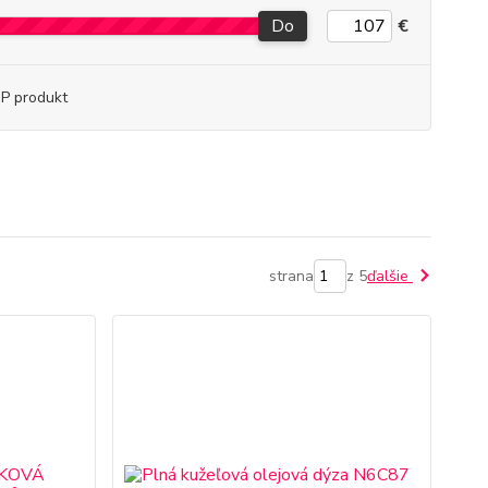
Do
€
P produkt
strana
z 5
ďalšie