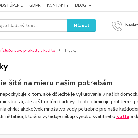
ODSTÚPENIE
GDPR
KONTAKTY
BLOG
Hľadať
Neviet
ríslušenstvo pre kotly a kachle
Trysky
ky
ie šité na mieru našim potrebám
 nepochybuje o tom, aké dôležité je vykurovanie v našich domoch
miestnosti, ale aj štruktúru budovy. Teplo eliminuje problém s p
nia ohriať akékoľvek množstvo vody potrebné pre naše každoden
h inštalácií, ktorá si vyžaduje nákup vysoko kvalitného
kotla
a ď