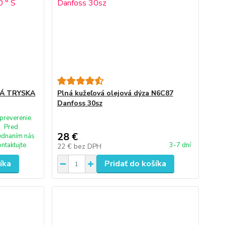
Á TRYSKA
Plná kužeľová olejová dýza N6C87
Danfoss 30sz
preverenie.
Pred
28 €
ednaním nás
ontaktujte.
3-7 dní
22 €
bez DPH
íka
Pridať do košíka