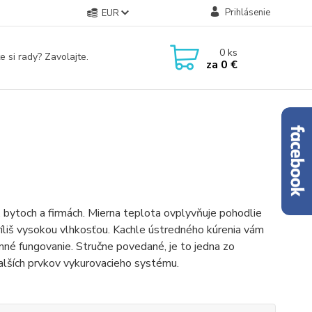
Prihlásenie
EUR
0
ks
e si rady? Zavolajte.
za
0 €
, bytoch a firmách. Mierna teplota ovplyvňuje pohodlie
ríliš vysokou vlhkosťou. Kachle ústredného kúrenia vám
né fungovanie. Stručne povedané, je to jedna zo
alších prvkov vykurovacieho systému.