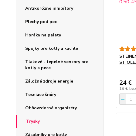
Antikorózne inhibítory
Plechy pod pec
Horáky na pelety
Spojky pre kotly a kachle
STEINE
Tlakové - tepelné senzory pre
ST OLE
kotly a pece
Záložné zdroje energie
24 €
19 €
be
Tesniace šnúry
Ohňovzdorné organizéry
Trysky
Zásobníky pre kotly