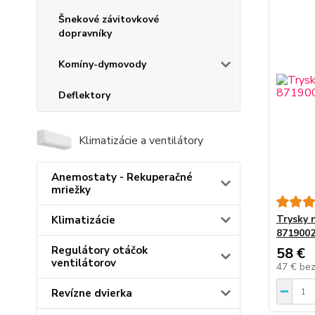
Šnekové závitovkové
dopravníky
Komíny-dymovody
Deflektory
Klimatizácie a ventilátory
Anemostaty - Rekuperačné
mriežky
Trysky 
Klimatizácie
871900
Regulátory otáčok
58 €
ventilátorov
47 €
be
Revízne dvierka