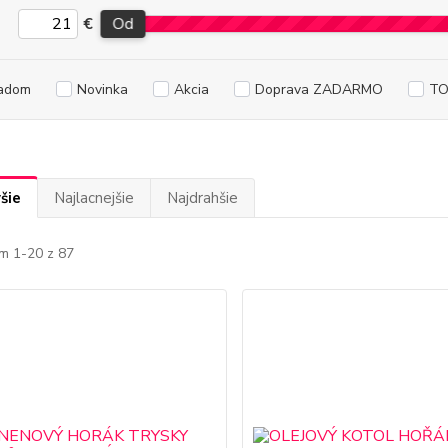
€
Od
adom
Novinka
Akcia
Doprava ZADARMO
TO
šie
Najlacnejšie
Najdrahšie
m 1-20 z 87