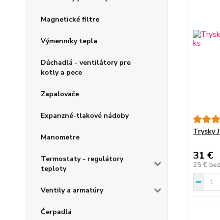
Magnetické filtre
Výmenníky tepla
Dúchadlá - ventilátory pre
kotly a pece
Zapalovače
Expanzné-tlakové nádoby
Trysky 
Manometre
31 €
Termostaty - regulátory
25 €
be
teploty
Ventily a armatúry
Čerpadlá