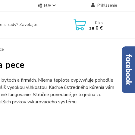
Prihlásenie
EUR
0
ks
e si rady? Zavolajte.
za
0 €
ce
a pece
, bytoch a firmách. Mierna teplota ovplyvňuje pohodlie
ríliš vysokou vlhkosťou. Kachle ústredného kúrenia vám
né fungovanie. Stručne povedané, je to jedna zo
alších prvkov vykurovacieho systému.