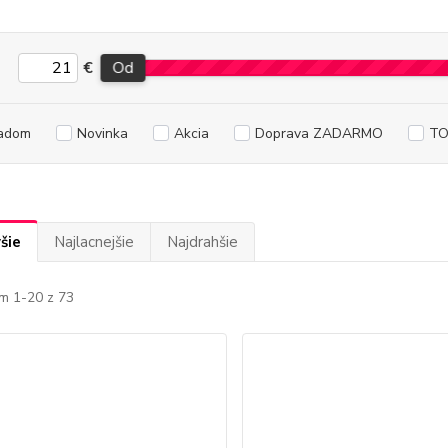
€
Od
adom
Novinka
Akcia
Doprava ZADARMO
TO
šie
Najlacnejšie
Najdrahšie
m 1-20 z 73