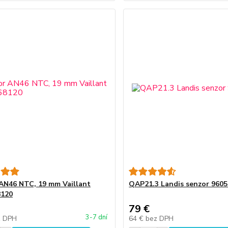
AN46 NTC, 19 mm Vaillant
QAP21.3 Landis senzor 960
8120
79 €
3-7 dní
z DPH
64 €
bez DPH