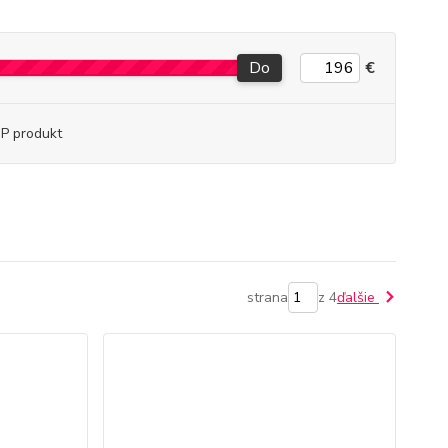
Do
€
P produkt
strana
z 4
ďalšie