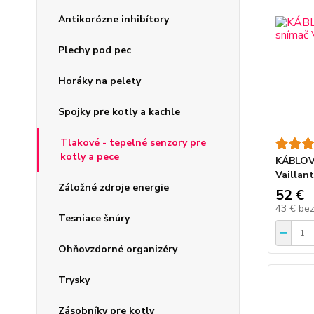
Antikorózne inhibítory
Plechy pod pec
Horáky na pelety
Spojky pre kotly a kachle
Tlakové - tepelné senzory pre
kotly a pece
KÁBLOV
Vaillan
Záložné zdroje energie
52 €
43 €
be
Tesniace šnúry
Ohňovzdorné organizéry
Trysky
Zásobníky pre kotly