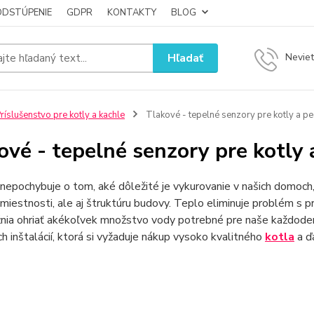
ODSTÚPENIE
GDPR
KONTAKTY
BLOG
Hľadať
Neviet
ríslušenstvo pre kotly a kachle
Tlakové - tepelné senzory pre kotly a pe
ové - tepelné senzory pre kotly 
 nepochybuje o tom, aké dôležité je vykurovanie v našich domoch
miestnosti, ale aj štruktúru budovy. Teplo eliminuje problém s p
nia ohriať akékoľvek množstvo vody potrebné pre naše každoden
h inštalácií, ktorá si vyžaduje nákup vysoko kvalitného
kotla
a ď