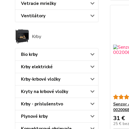
Vetracie mriežky
Ventilátory
Krby
Bio krby
Krby elektrické
Krby-krbové vložky
Kryty na krbové vložky
Krby - príslušenstvo
Senzor 
002006
Plynové krby
31 €
25 €
be
Konvektorové ohrievače