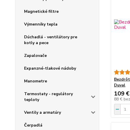
Magnetické filtre
Výmenníky tepla
Dúchadlá - ventilátory pre
kotly a pece
Zapalovače
Expanzné-tlakové nádoby
Bezdrôt
Manometre
Duval
109 €
Termostaty - regulátory
88 €
be
teploty
Ventily a armatúry
Čerpadlá