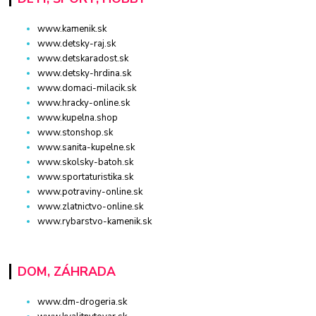
www.kamenik.sk
www.detsky-raj.sk
www.detskaradost.sk
www.detsky-hrdina.sk
www.domaci-milacik.sk
www.hracky-online.sk
www.kupelna.shop
www.stonshop.sk
www.sanita-kupelne.sk
www.skolsky-batoh.sk
www.sportaturistika.sk
www.potraviny-online.sk
www.zlatnictvo-online.sk
www.rybarstvo-kamenik.sk
DOM, ZÁHRADA
www.dm-drogeria.sk