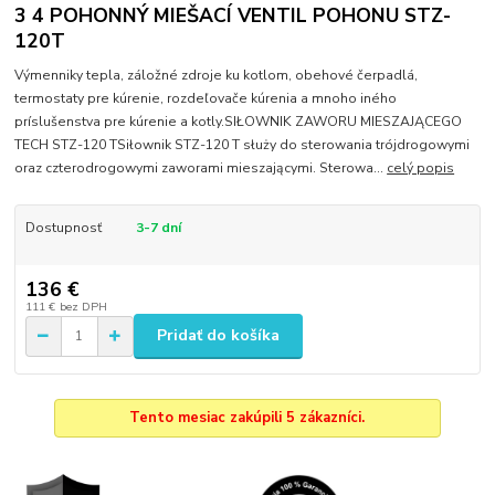
3 4 POHONNÝ MIEŠACÍ VENTIL POHONU STZ-
120T
Výmenniky tepla, záložné zdroje ku kotlom, obehové čerpadlá,
termostaty pre kúrenie, rozdeľovače kúrenia a mnoho iného
príslušenstva pre kúrenie a kotly.SIŁOWNIK ZAWORU MIESZAJĄCEGO
TECH STZ-120 TSiłownik STZ-120 T służy do sterowania trójdrogowymi
oraz czterodrogowymi zaworami mieszającymi. Sterowa...
celý popis
Dostupnosť
3-7 dní
136 €
111 €
bez DPH
Pridať do košíka
Tento mesiac zakúpili 5 zákazníci.