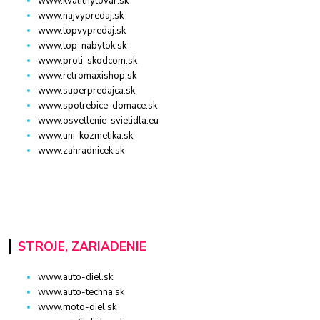
www.kvalitnytovar.sk
www.najvypredaj.sk
www.topvypredaj.sk
www.top-nabytok.sk
www.proti-skodcom.sk
www.retromaxishop.sk
www.superpredajca.sk
www.spotrebice-domace.sk
www.osvetlenie-svietidla.eu
www.uni-kozmetika.sk
www.zahradnicek.sk
STROJE, ZARIADENIE
www.auto-diel.sk
www.auto-techna.sk
www.moto-diel.sk