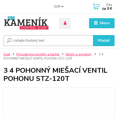
0
ks
EUR
za
0 €
Menu
Hľadať
Úvod
Príslušenstvo pre kotly a kachle
Ventily a armatúry
3 4
POHONNÝ MIEŠACÍ VENTIL POHONU STZ-120T
3 4 POHONNÝ MIEŠACÍ VENTIL
POHONU STZ-120T