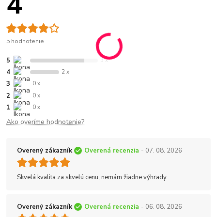
4
5 hodnotenie
5
3 x
4
2 x
3
0 x
2
0 x
1
0 x
Ako overíme hodnotenie?
Overený zákazník
Overená recenzia
- 07. 08. 2026
Skvelá kvalita za skvelú cenu, nemám žiadne výhrady.
Overený zákazník
Overená recenzia
- 06. 08. 2026