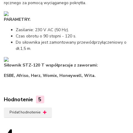
ręcznego za pomocą wyciąganego pokrętła.
PARAMETRY:
Zasilanie: 230 V AC (50 Hz).
Czas obrotu o 90 stopni - 120 s.
Do siłownika jest zamontowany przewódprzyłączeniowy o
dł.1,5 m.
Siłownik STZ-120 T współpracuje z zaworami:
ESBE, Afriso, Herz, Womix, Honeywell, Wita.
Hodnotenie
5
Pridať hodnotenie