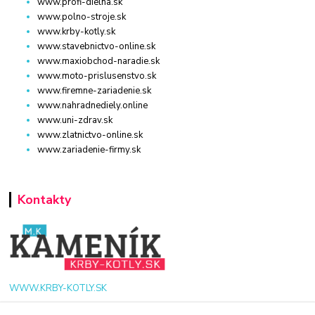
www.profi-dielna.sk
www.polno-stroje.sk
www.krby-kotly.sk
www.stavebnictvo-online.sk
www.maxiobchod-naradie.sk
www.moto-prislusenstvo.sk
www.firemne-zariadenie.sk
www.nahradnediely.online
www.uni-zdrav.sk
www.zlatnictvo-online.sk
www.zariadenie-firmy.sk
Kontakty
WWW.KRBY-KOTLY.SK