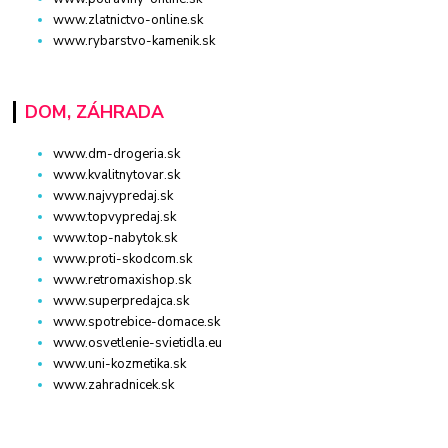
www.zlatnictvo-online.sk
www.rybarstvo-kamenik.sk
DOM, ZÁHRADA
www.dm-drogeria.sk
www.kvalitnytovar.sk
www.najvypredaj.sk
www.topvypredaj.sk
www.top-nabytok.sk
www.proti-skodcom.sk
www.retromaxishop.sk
www.superpredajca.sk
www.spotrebice-domace.sk
www.osvetlenie-svietidla.eu
www.uni-kozmetika.sk
www.zahradnicek.sk