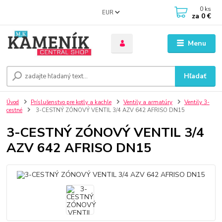
0
ks
EUR
za
0 €
Menu
Hľadať
Úvod
Príslušenstvo pre kotly a kachle
Ventily a armatúry
Ventily 3-
cestné
3-CESTNÝ ZÓNOVÝ VENTIL 3/4 AZV 642 AFRISO DN15
3-CESTNÝ ZÓNOVÝ VENTIL 3/4
AZV 642 AFRISO DN15