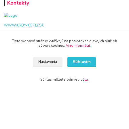
Kontakty
WWW.KRBY-KOTLY.SK
Tieto webové stránky využívajú na poskytovanie svojich služieb
súbory cookies.
Viac informácií
.
info@krby-kotly.sk
Súhlasím
Nastavenia
Súhlas môžete odmietnuť
tu
.
© 2024 Všetky práva vyhradené KAMENIK.SK
Vytvorené na
Eshop-rychlo.sk