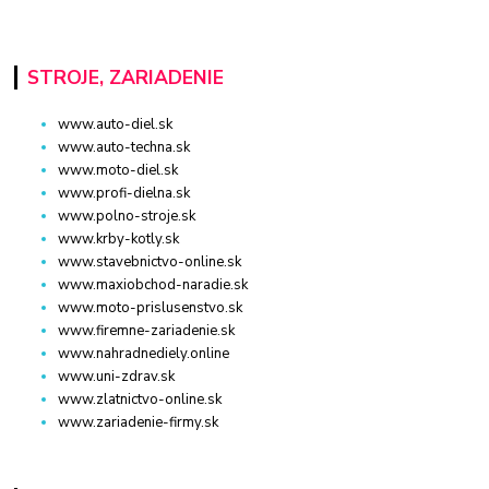
STROJE, ZARIADENIE
www.auto-diel.sk
www.auto-techna.sk
www.moto-diel.sk
www.profi-dielna.sk
www.polno-stroje.sk
www.krby-kotly.sk
www.stavebnictvo-online.sk
www.maxiobchod-naradie.sk
www.moto-prislusenstvo.sk
www.firemne-zariadenie.sk
www.nahradnediely.online
www.uni-zdrav.sk
www.zlatnictvo-online.sk
www.zariadenie-firmy.sk