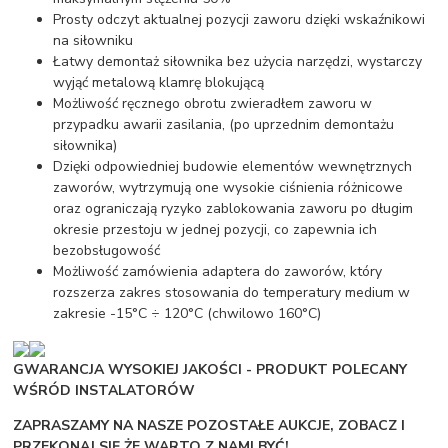
Prosty odczyt aktualnej pozycji zaworu dzięki wskaźnikowi
na siłowniku
Łatwy demontaż siłownika bez użycia narzędzi, wystarczy
wyjąć metalową klamrę blokującą
Możliwość ręcznego obrotu zwieradłem zaworu w
przypadku awarii zasilania, (po uprzednim demontażu
siłownika)
Dzięki odpowiedniej budowie elementów wewnętrznych
zaworów, wytrzymują one wysokie ciśnienia różnicowe
oraz ograniczają ryzyko zablokowania zaworu po długim
okresie przestoju w jednej pozycji, co zapewnia ich
bezobsługowość
Możliwość zamówienia adaptera do zaworów, który
rozszerza zakres stosowania do temperatury medium w
zakresie -15°C ÷ 120°C (chwilowo 160°C)
GWARANCJA WYSOKIEJ JAKOŚCI - PRODUKT POLECANY
WŚRÓD INSTALATORÓW
ZAPRASZAMY NA NASZE POZOSTAŁE AUKCJE, ZOBACZ I
PRZEKONAJ SIĘ ŻE WARTO Z NAMI BYĆ!