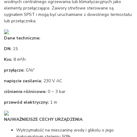
wodnych centralnego ogrzewania lub klimatyzacyjnych jako
elementy przełączające. Zawory strefowe sterowane są
sygnałem SPST i mogą być uruchamiane z dowolnego termostatu
lub przełącznika.
Dane techniczne:
DN:
15
Kvs:
8 m³/h
przyłącze:
G¾''
napięcie zasilania:
230 V AC
ciśnienie różnicowe:
0 ÷ 3 bar
przewód elektryczny:
1 m
NAJWAŻNIEJSZE CECHY URZĄDZENIA
Wytrzymałość na mieszaninę wody i glikolu o jego
maksymalnym stężeniu 50%