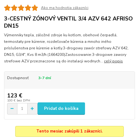
Ako ma hodnotia zákazníci
3-CESTNÝ ZÓNOVÝ VENTIL 3/4 AZV 642 AFRISO
DN15
Výmenniky tepla, záložné zdroje ku kotlom, obehové čerpadlá,
termostaty pre kúrenie, rozdeľovače kúrenia a mnoho iného
príslušenstva pre kúrenie a kotly.3-drogowy zawór strefowy AZV 642,
DN15, G3/4", Kvs 8 m3/h (1664200)Zastosowanie:3-drogowe zawory
strefowe AZV przeznaczone są do instalacji wodnych...
celý popis
Dostupnosť
3-7 dní
123 €
100 €
bez DPH
Pridať do košíka
Tento mesiac zakúpili 1 zákazníci.