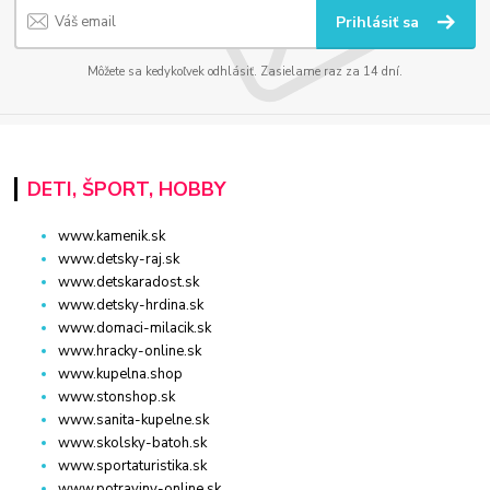
Prihlásiť sa
Môžete sa kedykoľvek odhlásiť. Zasielame raz za 14 dní.
DETI, ŠPORT, HOBBY
www.kamenik.sk
www.detsky-raj.sk
www.detskaradost.sk
www.detsky-hrdina.sk
www.domaci-milacik.sk
www.hracky-online.sk
www.kupelna.shop
www.stonshop.sk
www.sanita-kupelne.sk
www.skolsky-batoh.sk
www.sportaturistika.sk
www.potraviny-online.sk