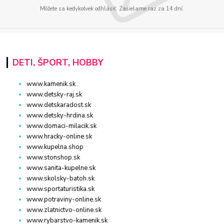
Môžete sa kedykoľvek odhlásiť. Zasielame raz za 14 dní.
DETI, ŠPORT, HOBBY
www.kamenik.sk
www.detsky-raj.sk
www.detskaradost.sk
www.detsky-hrdina.sk
www.domaci-milacik.sk
www.hracky-online.sk
www.kupelna.shop
www.stonshop.sk
www.sanita-kupelne.sk
www.skolsky-batoh.sk
www.sportaturistika.sk
www.potraviny-online.sk
www.zlatnictvo-online.sk
www.rybarstvo-kamenik.sk