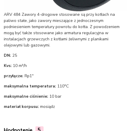
ARV 484 Zawory 4-drogowe stosowane są przy kotłach na
paliwo stałe, jako zawory mieszające z jednoczesnym
podniesieniem temperatury powrotu do kotła. Z powodzeniem
mogą być także stosowane jako armatura regulacyjna w
instalacjach grzewczych z kotłami żeliwnymi z planikami
olejowymi lub gazowymi.
DN:
25
Kvs:
10 m³/h
przyłącze:
Rp1''
maksymalna temperatura:
110°C
maksymalne ciśnienie:
10 bar
materiał korpusu:
mosiądz
Hodnotenie
5