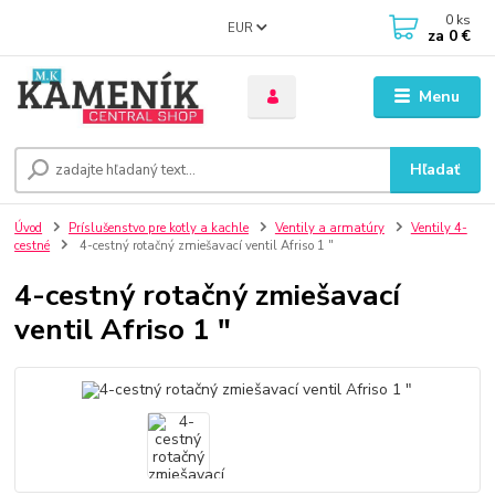
0
ks
EUR
za
0 €
Menu
Hľadať
Úvod
Príslušenstvo pre kotly a kachle
Ventily a armatúry
Ventily 4-
cestné
4-cestný rotačný zmiešavací ventil Afriso 1 "
4-cestný rotačný zmiešavací
ventil Afriso 1 "