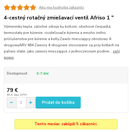
Ako ma hodnotia zákazníci
4-cestný rotačný zmiešavací ventil Afriso 1 "
Výmenniky tepla, záložné zdroje ku kotlom, obehové čerpadlá,
termostaty pre kúrenie, rozdeľovače kúrenia a mnoho iného
príslušenstva pre kúrenie a kotly.Zawór mieszający obrotowy 4-
drogowyARV 484 Zawory 4-drogowe stosowane są przy kotłach na
paliwo stałe, jako zawory mieszające z jednoczesnym podnie...
celý
popis
Dostupnosť
3-7 dní
79 €
65 €
bez DPH
Pridať do košíka
Tento mesiac zakúpili 5 zákazníci.