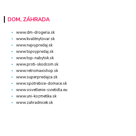
DOM, ZÁHRADA
www.dm-drogeria.sk
www.kvalitnytovar.sk
www.najvypredaj.sk
www.topvypredaj.sk
www.top-nabytok.sk
www.proti-skodcom.sk
www.retromaxishop.sk
www.superpredajca.sk
www.spotrebice-domace.sk
www.osvetlenie-svietidla.eu
www.uni-kozmetika.sk
www.zahradnicek.sk