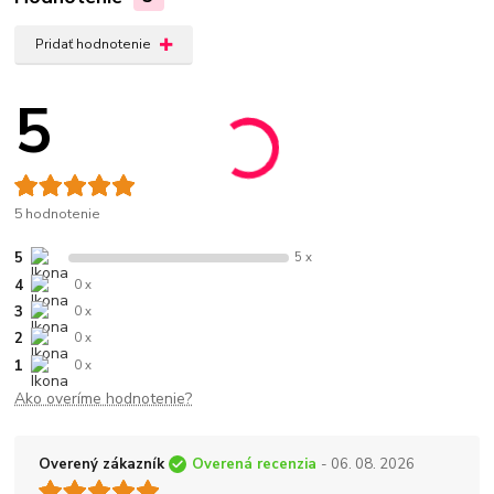
Pridať hodnotenie
5
5 hodnotenie
5
5 x
4
0 x
3
0 x
2
0 x
1
0 x
Ako overíme hodnotenie?
Overený zákazník
Overená recenzia
- 06. 08. 2026