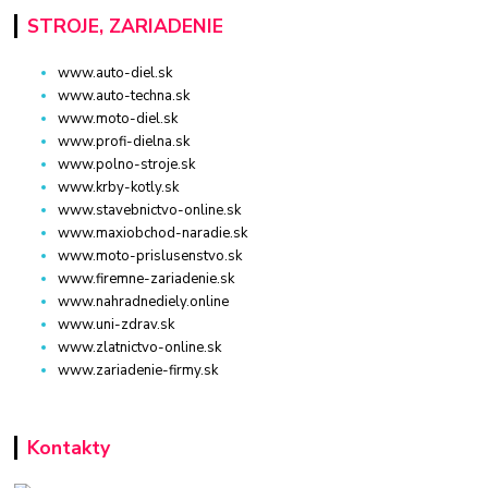
STROJE, ZARIADENIE
www.auto-diel.sk
www.auto-techna.sk
www.moto-diel.sk
www.profi-dielna.sk
www.polno-stroje.sk
www.krby-kotly.sk
www.stavebnictvo-online.sk
www.maxiobchod-naradie.sk
www.moto-prislusenstvo.sk
www.firemne-zariadenie.sk
www.nahradnediely.online
www.uni-zdrav.sk
www.zlatnictvo-online.sk
www.zariadenie-firmy.sk
Kontakty