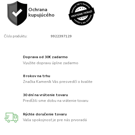
Ochrana
kupujúcého
Číslo produktu:
9922397129
Doprava od 30€ zadarmo
Využite dopravu úplne zadarmo
8 rokov na trhu
Značka Kameník Vás presvedčí o kvalite
30 dní na vrátenie tovaru
Predĺžili sme dobu na vrátenie tovaru
Rýchle doručenie tovaru
Vaša spokojnosť je pre nás prvoradá