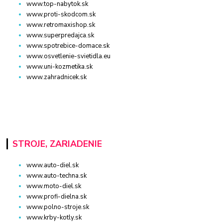
www.top-nabytok.sk
www.proti-skodcom.sk
www.retromaxishop.sk
www.superpredajca.sk
www.spotrebice-domace.sk
www.osvetlenie-svietidla.eu
www.uni-kozmetika.sk
www.zahradnicek.sk
STROJE, ZARIADENIE
www.auto-diel.sk
www.auto-techna.sk
www.moto-diel.sk
www.profi-dielna.sk
www.polno-stroje.sk
www.krby-kotly.sk