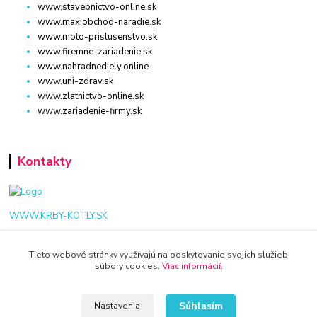
www.stavebnictvo-online.sk
www.maxiobchod-naradie.sk
www.moto-prislusenstvo.sk
www.firemne-zariadenie.sk
www.nahradnediely.online
www.uni-zdrav.sk
www.zlatnictvo-online.sk
www.zariadenie-firmy.sk
Kontakty
WWW.KRBY-KOTLY.SK
Tieto webové stránky využívajú na poskytovanie svojich služieb
súbory cookies.
Viac informácií
.
info@krby-kotly.sk
Súhlasím
Nastavenia