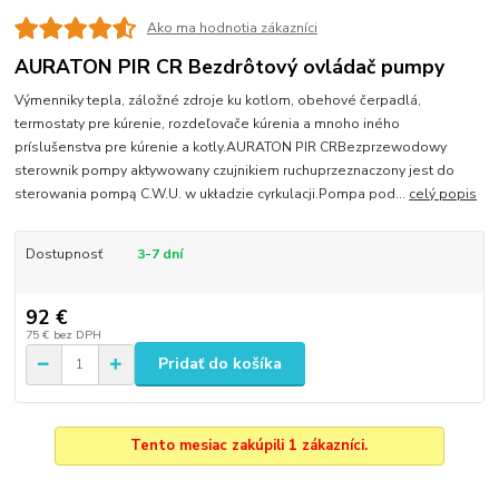
Ako ma hodnotia zákazníci
AURATON PIR CR Bezdrôtový ovládač pumpy
Výmenniky tepla, záložné zdroje ku kotlom, obehové čerpadlá,
termostaty pre kúrenie, rozdeľovače kúrenia a mnoho iného
príslušenstva pre kúrenie a kotly.AURATON PIR CRBezprzewodowy
sterownik pompy aktywowany czujnikiem ruchuprzeznaczony jest do
sterowania pompą C.W.U. w układzie cyrkulacji.Pompa pod...
celý popis
Dostupnosť
3-7 dní
92 €
75 €
bez DPH
Pridať do košíka
Tento mesiac zakúpili 1 zákazníci.