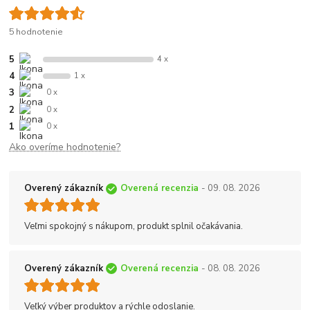
5 hodnotenie
5
4 x
4
1 x
3
0 x
2
0 x
1
0 x
Ako overíme hodnotenie?
Overený zákazník
Overená recenzia
- 09. 08. 2026
Veľmi spokojný s nákupom, produkt splnil očakávania.
Overený zákazník
Overená recenzia
- 08. 08. 2026
Veľký výber produktov a rýchle odoslanie.