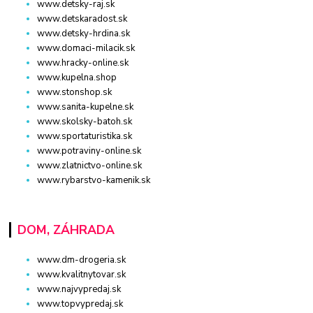
www.detsky-raj.sk
www.detskaradost.sk
www.detsky-hrdina.sk
www.domaci-milacik.sk
www.hracky-online.sk
www.kupelna.shop
www.stonshop.sk
www.sanita-kupelne.sk
www.skolsky-batoh.sk
www.sportaturistika.sk
www.potraviny-online.sk
www.zlatnictvo-online.sk
www.rybarstvo-kamenik.sk
DOM, ZÁHRADA
www.dm-drogeria.sk
www.kvalitnytovar.sk
www.najvypredaj.sk
www.topvypredaj.sk