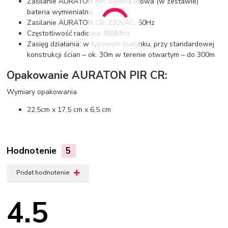
Zasilanie AURATON PIR: bateria litowa (w zestawie)
bateria wymienialna
Zasilanie AURATON CR: 230VAC, 50Hz
Częstotliwość radiowa: 868MHz
Zasięg działania: w typowym budynku, przy standardowej
konstrukcji ścian – ok. 30m w terenie otwartym – do 300m
Opakowanie AURATON PIR CR:
Wymiary opakowania
22,5cm x 17,5 cm x 6,5 cm
Hodnotenie
5
Pridať hodnotenie
4.5