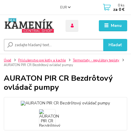
0
ks
EUR
za
0 €
Menu
Hľadať
Úvod
Príslušenstvo pre kotly a kachle
Termostaty - regulátory teploty
AURATON PIR CR Bezdrôtový ovládač pumpy
AURATON PIR CR Bezdrôtový
ovládač pumpy