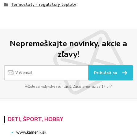
Termostaty - regulátory teploty
Nepremeškajte novinky, akcie a
zľavy!
Prihlásiť sa
Môžete sa kedykoľvek odhlásiť. Zasielame raz za 14 dní.
DETI, ŠPORT, HOBBY
www.kamenik.sk