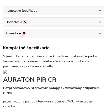
Kompletné špecifikácie
Hodnotenie
5
Komentáre
0
Kompletné špecifikácie
Výmenniky tepla, záložné zdroje ku kotlom, obehové čerpadlá,
termostaty pre kúrenie, rozdeľovače kúrenia a mnoho iného
príslušenstva pre kúrenie a kotly.
AURATON PIR CR
Bezprzewodowy sterownik pompy aktywowany czujnikiem
ruchu
przeznaczony jest do sterowania pompą C.W.U. w układzie
cyrkulacji.