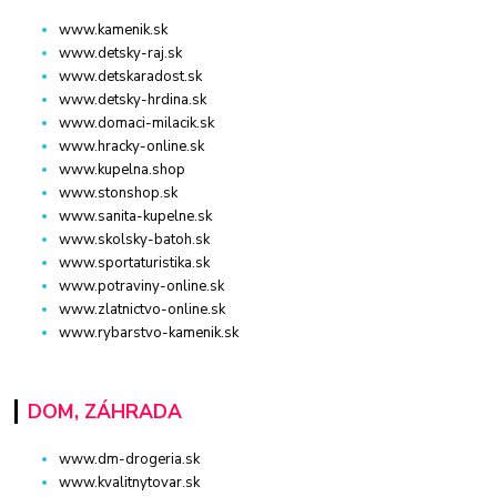
www.kamenik.sk
www.detsky-raj.sk
www.detskaradost.sk
www.detsky-hrdina.sk
www.domaci-milacik.sk
www.hracky-online.sk
www.kupelna.shop
www.stonshop.sk
www.sanita-kupelne.sk
www.skolsky-batoh.sk
www.sportaturistika.sk
www.potraviny-online.sk
www.zlatnictvo-online.sk
www.rybarstvo-kamenik.sk
DOM, ZÁHRADA
www.dm-drogeria.sk
www.kvalitnytovar.sk