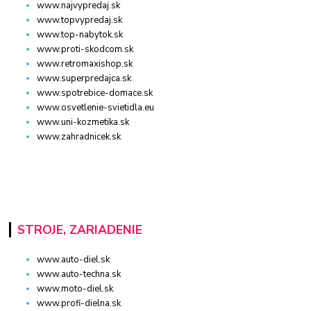
www.najvypredaj.sk
www.topvypredaj.sk
www.top-nabytok.sk
www.proti-skodcom.sk
www.retromaxishop.sk
www.superpredajca.sk
www.spotrebice-domace.sk
www.osvetlenie-svietidla.eu
www.uni-kozmetika.sk
www.zahradnicek.sk
STROJE, ZARIADENIE
www.auto-diel.sk
www.auto-techna.sk
www.moto-diel.sk
www.profi-dielna.sk