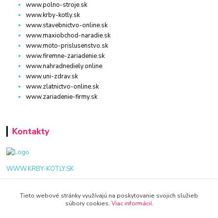
www.polno-stroje.sk
www.krby-kotly.sk
www.stavebnictvo-online.sk
www.maxiobchod-naradie.sk
www.moto-prislusenstvo.sk
www.firemne-zariadenie.sk
www.nahradnediely.online
www.uni-zdrav.sk
www.zlatnictvo-online.sk
www.zariadenie-firmy.sk
Kontakty
WWW.KRBY-KOTLY.SK
Tieto webové stránky využívajú na poskytovanie svojich služieb
súbory cookies.
Viac informácií
.
info@krby-kotly.sk