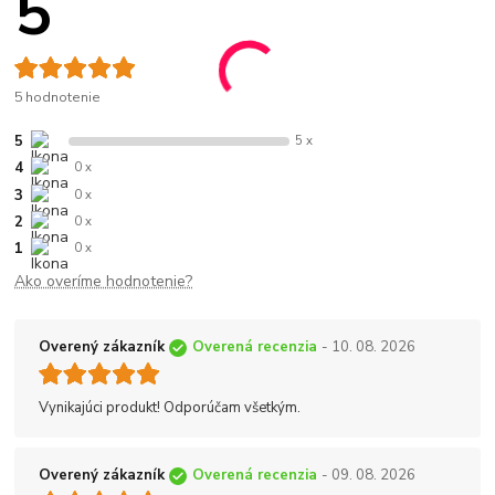
5
5 hodnotenie
5
5 x
4
0 x
3
0 x
2
0 x
1
0 x
Ako overíme hodnotenie?
Overený zákazník
Overená recenzia
- 10. 08. 2026
Vynikajúci produkt! Odporúčam všetkým.
Overený zákazník
Overená recenzia
- 09. 08. 2026