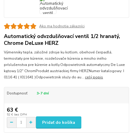
Ako ma hodnotia zákazníci
Automatický odvzdušňovací ventil 1/2 hranatý,
Chrome DeLuxe HERZ
Výmenniky tepla, záložné zdroje ku kotlom, obehové čerpadlá,
termostaty pre kúrenie, rozdeľovače kúrenia a mnoho iného
príslušenstva pre kúrenie a kotly.Odpowietrznik automatyczny De Luxe
kątowy 1/2" ChromProdukt austriackiej firmy HERZNumer katalogowy: I
0116 41 ( I011641 )Odpowietrznik służy do au...
celý popis
Dostupnosť
3-7 dní
63 €
52 €
bez DPH
Pridať do košíka