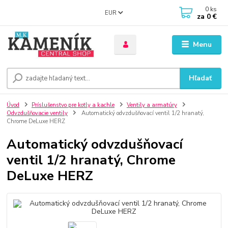
0
ks
EUR
za
0 €
Menu
Hľadať
Úvod
Príslušenstvo pre kotly a kachle
Ventily a armatúry
Odvzdušňovacie ventily
Automatický odvzdušňovací ventil 1/2 hranatý,
Chrome DeLuxe HERZ
Automatický odvzdušňovací
ventil 1/2 hranatý, Chrome
DeLuxe HERZ