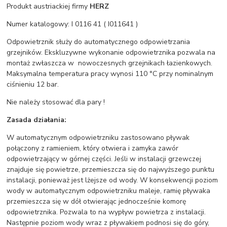
Produkt austriackiej firmy
HERZ
Numer katalogowy: I 0116 41 ( I011641 )
Odpowietrznik służy do automatycznego odpowietrzania
grzejników. Ekskluzywne wykonanie odpowietrznika pozwala na
montaż zwłaszcza w nowoczesnych grzejnikach łazienkowych.
Maksymalna temperatura pracy wynosi 110 °C przy nominalnym
ciśnieniu 12 bar.
Nie należy stosować dla pary !
Zasada działania:
W automatycznym odpowietrzniku zastosowano pływak
połączony z ramieniem, który otwiera i zamyka zawór
odpowietrzający w górnej części. Jeśli w instalacji grzewczej
znajduje się powietrze, przemieszcza się do najwyższego punktu
instalacji, ponieważ jest lżejsze od wody. W konsekwencji poziom
wody w automatycznym odpowietrzniku maleje, ramię pływaka
przemieszcza się w dół otwierając jednocześnie komorę
odpowietrznika. Pozwala to na wypływ powietrza z instalacji.
Następnie poziom wody wraz z pływakiem podnosi się do góry,