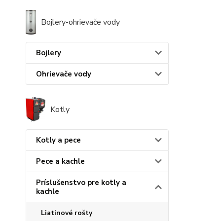
Bojlery-ohrievače vody
Bojlery
Ohrievače vody
Kotly
Kotly a pece
Pece a kachle
Príslušenstvo pre kotly a
kachle
Liatinové rošty