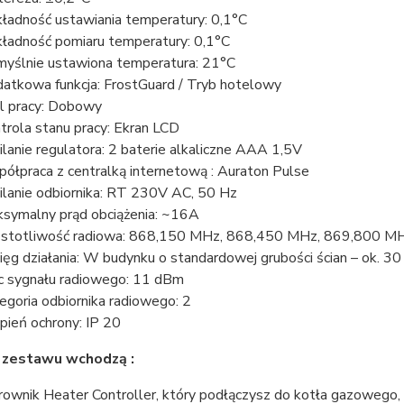
ładność ustawiania temperatury: 0,1°C
ładność pomiaru temperatury: 0,1°C
yślnie ustawiona temperatura: 21°C
atkowa funkcja: FrostGuard / Tryb hotelowy
l pracy: Dobowy
trola stanu pracy: Ekran LCD
ilanie regulatora: 2 baterie alkaliczne AAA 1,5V
ółpraca z centralką internetową : Auraton Pulse
ilanie odbiornika: RT 230V AC, 50 Hz
symalny prąd obciążenia: ~16A
stotliwość radiowa: 868,150 MHz, 868,450 MHz, 869,800 M
ięg działania: W budynku o standardowej grubości ścian – ok. 30
 sygnału radiowego: 11 dBm
egoria odbiornika radiowego: 2
pień ochrony: IP 20
 zestawu wchodzą :
rownik Heater Controller, który podłączysz do kotła gazowego, 