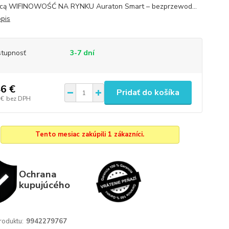
ącą WIFINOWOŚĆ NA RYNKU Auraton Smart – bezprzewod...
opis
tupnosť
3-7 dní
6 €
Pridať do košíka
 €
bez DPH
Tento mesiac zakúpili 1 zákazníci.
Ochrana
kupujúcého
roduktu:
9942279767