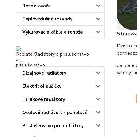
Rozdelovače
Teplovzdušné rozvody
Vykurovacie káble a rohože
Sterowan
Dzięki c
pomieszc
Radiátory a príslušenstvo
Za pomoc
wtedy, ki
Dizajnové radiátory
Elektrické sušičky
Hliníkové radiátory
Oceľové radiátory - panelové
Príslušenstvo pre radiátory