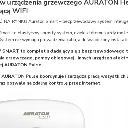
w urządzenia grzewczego AURATON Hea
jącą WIFI
NA RYNKU Auraton Smart – bezprzewodowy system intelig
Smart to elastyczny i prosty system, dzięki któremu każdy mo
System nie wymaga prowadzenia kabli, a doświadczony instalato
SMART to komplet składający się z bezprzewodowego 
nia grzewczego, pompy obiegowej i innych urządzeń elek
cej AURATON Pulse.
a AURATON Pulse koordynuje i zarządza pracą wszystkich
az pozwala na zdalną kontrolę przez Internet.