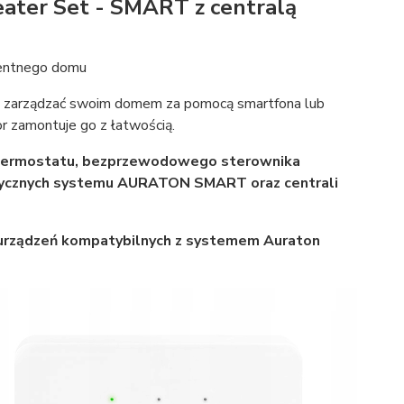
ter Set - SMART z centralą
entnego domu
że zarządzać swoim domem za pomocą smartfona lub
r zamontuje go z łatwością.
termostatu, bezprzewodowego sterownika
trycznych systemu AURATON SMART oraz centrali
 urządzeń kompatybilnych z systemem Auraton