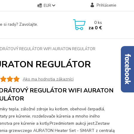
Prihlásenie
EUR
0
ks
e si rady? Zavolajte.
za
0 €
DRÁTOVÝ REGULÁTOR WIFI AURATON REGULÁTOR
URATON REGULÁTOR
Ako ma hodnotia zákazníci
DRÁTOVÝ REGULÁTOR WIFI AURATON
ULÁTOR
iky tepla, záložné zdroje ku kotlom, obehové čerpadlá,
taty pre kúrenie, rozdeľovače kúrenia a mnoho iného
šenstva pre kúrenie a kotly.Przedmiotem aukcji jest:Zestaw
enia grzewczego AURATON Heater Set - SMART z centralą