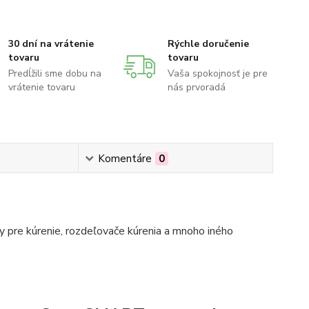
30 dní na vrátenie
Rýchle doručenie
tovaru
tovaru
Predĺžili sme dobu na
Vaša spokojnosť je pre
vrátenie tovaru
nás prvoradá
Komentáre
0
 pre kúrenie, rozdeľovače kúrenia a mnoho iného