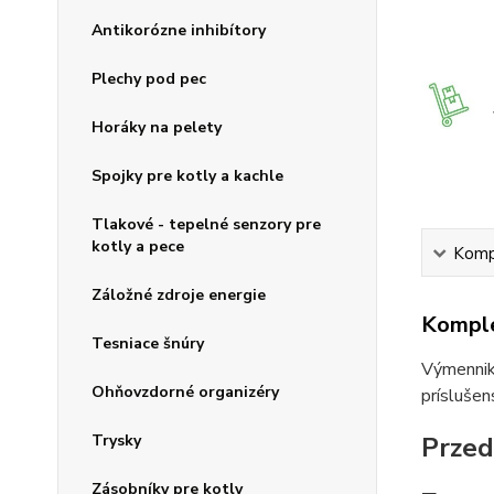
Antikorózne inhibítory
Plechy pod pec
Horáky na pelety
Spojky pre kotly a kachle
Tlakové - tepelné senzory pre
kotly a pece
Kompl
Záložné zdroje energie
Komple
Tesniace šnúry
Výmenniky
Ohňovzdorné organizéry
príslušen
Trysky
Przed
Zásobníky pre kotly