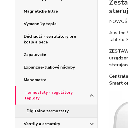
Zesta
steru
Magnetické filtre
NOWOŚĆ 
Výmenníky tepla
Auraton 
Dúchadlá - ventilátory pre
tabletu. 
kotly a pece
ZESTAW 
Zapalovače
urządze
sterują
Expanzné-tlakové nádoby
Central
Manometre
Smart or
Termostaty - regulátory
teploty
Digitálne termostaty
Ventily a armatúry