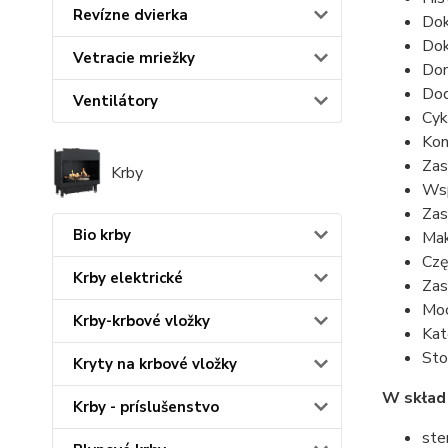
Revízne dvierka
Dok
Dok
Vetracie mriežky
Dom
Dod
Ventilátory
Cyk
Kon
Zas
Krby
Wsp
Zas
Bio krby
Mak
Czę
Krby elektrické
Zas
Moc
Krby-krbové vložky
Kat
Sto
Kryty na krbové vložky
W skład
Krby - príslušenstvo
ste