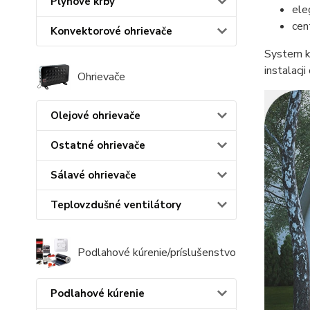
Plynové krby
ele
cen
Konvektorové ohrievače
System k
instalacj
Ohrievače
Olejové ohrievače
Ostatné ohrievače
Sálavé ohrievače
Teplovzdušné ventilátory
Podlahové kúrenie/príslušenstvo
Podlahové kúrenie