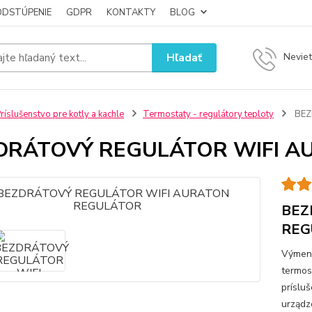
ODSTÚPENIE
GDPR
KONTAKTY
BLOG
Hľadať
Neviet
ríslušenstvo pre kotly a kachle
Termostaty - regulátory teploty
BEZ
DRÁTOVÝ REGULÁTOR WIFI A
BEZ
REG
Výmenn
termos
príslu
urządz