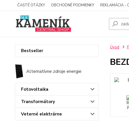
ČASTÉ OTÁZKY
OBCHODNÉ PODMIENKY
REKLAMÁCIA - 
Úvod
P
Bestseller
BEZ
Alternatívne zdroje energie
Fotovoltaika
Transformátory
Veterné elektrárne