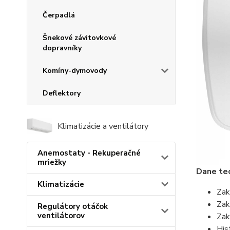
Čerpadlá
Šnekové závitovkové
dopravníky
Komíny-dymovody
Deflektory
Klimatizácie a ventilátory
Anemostaty - Rekuperačné
mriežky
Dane te
Klimatizácie
Zak
Zak
Regulátory otáčok
ventilátorov
Zak
His