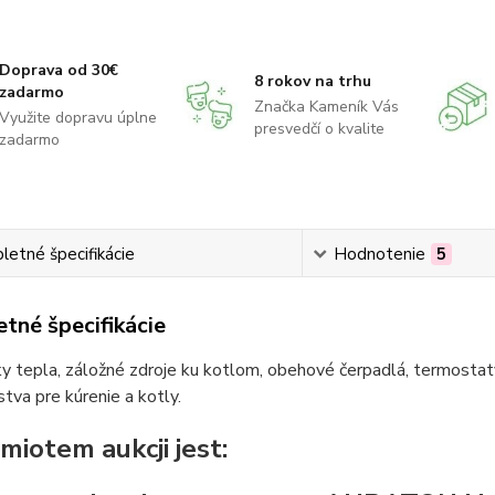
Doprava od 30€
8 rokov na trhu
zadarmo
Značka Kameník Vás
Využite dopravu úplne
presvedčí o kvalite
zadarmo
etné špecifikácie
Hodnotenie
5
tné špecifikácie
 tepla, záložné zdroje ku kotlom, obehové čerpadlá, termostaty
stva pre kúrenie a kotly.
miotem aukcji jest: