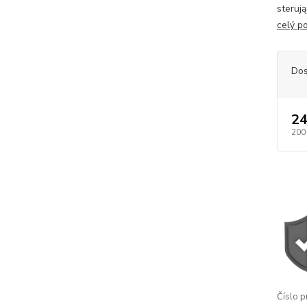
steruj
celý p
Dos
24
200
Číslo p