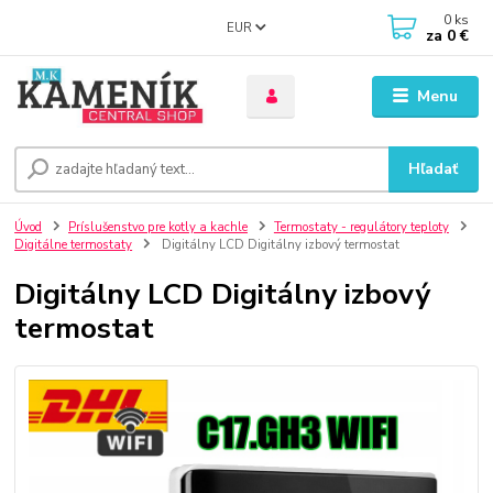
0
ks
EUR
za
0 €
Menu
Hľadať
Úvod
Príslušenstvo pre kotly a kachle
Termostaty - regulátory teploty
Digitálne termostaty
Digitálny LCD Digitálny izbový termostat
Digitálny LCD Digitálny izbový
termostat