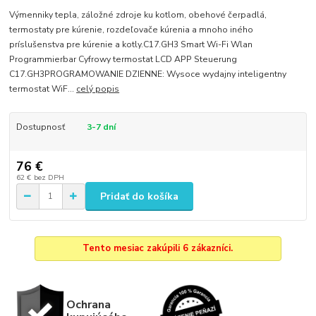
Výmenniky tepla, záložné zdroje ku kotlom, obehové čerpadlá,
termostaty pre kúrenie, rozdeľovače kúrenia a mnoho iného
príslušenstva pre kúrenie a kotly.C17.GH3 Smart Wi-Fi Wlan
Programmierbar Cyfrowy termostat LCD APP Steuerung
C17.GH3PROGRAMOWANIE DZIENNE: Wysoce wydajny inteligentny
termostat WiF...
celý popis
Dostupnosť
3-7 dní
76 €
62 €
bez DPH
Pridať do košíka
Tento mesiac zakúpili 6 zákazníci.
Ochrana