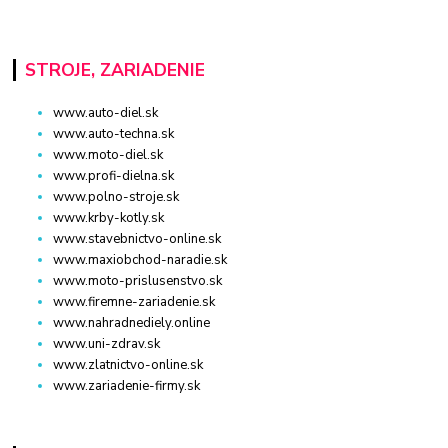
STROJE, ZARIADENIE
www.auto-diel.sk
www.auto-techna.sk
www.moto-diel.sk
www.profi-dielna.sk
www.polno-stroje.sk
www.krby-kotly.sk
www.stavebnictvo-online.sk
www.maxiobchod-naradie.sk
www.moto-prislusenstvo.sk
www.firemne-zariadenie.sk
www.nahradnediely.online
www.uni-zdrav.sk
www.zlatnictvo-online.sk
www.zariadenie-firmy.sk