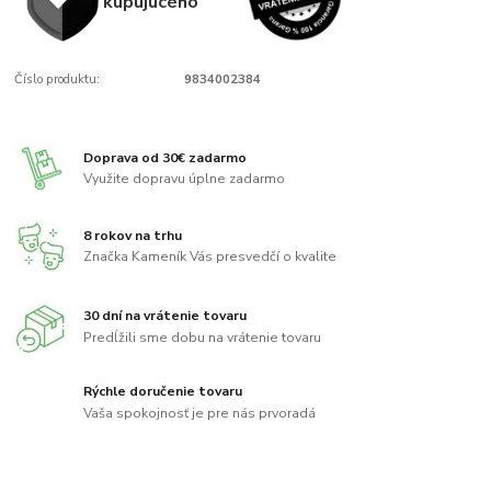
kupujúcého
Číslo produktu:
9834002384
Doprava od 30€ zadarmo
Využite dopravu úplne zadarmo
8 rokov na trhu
Značka Kameník Vás presvedčí o kvalite
30 dní na vrátenie tovaru
Predĺžili sme dobu na vrátenie tovaru
Rýchle doručenie tovaru
Vaša spokojnosť je pre nás prvoradá