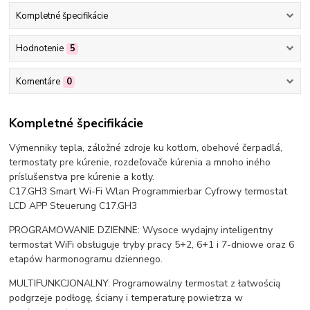
Kompletné špecifikácie
Hodnotenie
5
Komentáre
0
Kompletné špecifikácie
Výmenniky tepla, záložné zdroje ku kotlom, obehové čerpadlá,
termostaty pre kúrenie, rozdeľovače kúrenia a mnoho iného
príslušenstva pre kúrenie a kotly.
C17.GH3 Smart Wi-Fi Wlan Programmierbar Cyfrowy termostat
LCD APP Steuerung C17.GH3
PROGRAMOWANIE DZIENNE: Wysoce wydajny inteligentny
termostat WiFi obsługuje tryby pracy 5+2, 6+1 i 7-dniowe oraz 6
etapów harmonogramu dziennego.
MULTIFUNKCJONALNY: Programowalny termostat z łatwością
podgrzeje podłogę, ściany i temperaturę powietrza w