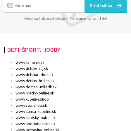
Prihlásiť sa
Môžete sa kedykoľvek odhlásiť. Zasielame raz za 14 dní.
DETI, ŠPORT, HOBBY
www.kamenik.sk
www.detsky-raj.sk
www.detskaradost.sk
www.detsky-hrdina.sk
www.domaci-milacik.sk
www.hracky-online.sk
www.kupelna.shop
www.stonshop.sk
www.sanita-kupelne.sk
www.skolsky-batoh.sk
www.sportaturistika.sk
www.potraviny-online.sk