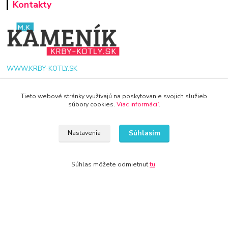
Kontakty
WWW.KRBY-KOTLY.SK
Tieto webové stránky využívajú na poskytovanie svojich služieb
súbory cookies.
Viac informácií
.
info@krby-kotly.sk
Súhlasím
Nastavenia
Súhlas môžete odmietnuť
tu
.
© 2024 Všetky práva vyhradené KAMENIK.SK
Vytvorené na
Eshop-rychlo.sk