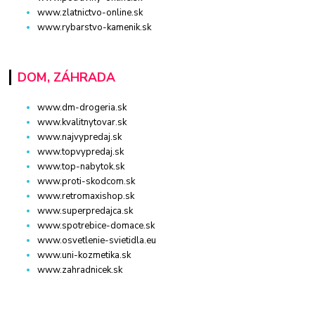
www.zlatnictvo-online.sk
www.rybarstvo-kamenik.sk
DOM, ZÁHRADA
www.dm-drogeria.sk
www.kvalitnytovar.sk
www.najvypredaj.sk
www.topvypredaj.sk
www.top-nabytok.sk
www.proti-skodcom.sk
www.retromaxishop.sk
www.superpredajca.sk
www.spotrebice-domace.sk
www.osvetlenie-svietidla.eu
www.uni-kozmetika.sk
www.zahradnicek.sk