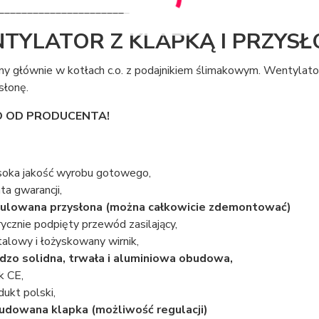
_______________________
TYLATOR Z KLAPKĄ I PRZYSŁ
y głównie w kotłach c.o. z podajnikiem ślimakowym. Wentylato
słonę.
 OD PRODUCENTA!
oka jakość wyrobu gotowego,
ata gwarancji,
ulowana przysłona (można całkowicie zdemontować)
rycznie podpięty przewód zasilający,
alowy i łożyskowany wirnik,
dzo solidna, trwała i aluminiowa obudowa,
k CE,
dukt polski,
dowana klapka (możliwość regulacji)