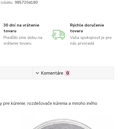
roduktu:
9857204180
30 dní na vrátenie
Rýchle doručenie
tovaru
tovaru
Predĺžili sme dobu na
Vaša spokojnosť je pre
vrátenie tovaru
nás prvoradá
Komentáre
0
 pre kúrenie, rozdeľovače kúrenia a mnoho iného