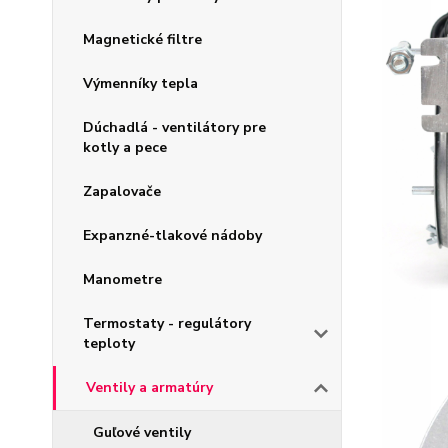
Magnetické filtre
Výmenníky tepla
Dúchadlá - ventilátory pre
kotly a pece
Zapalovače
Expanzné-tlakové nádoby
Manometre
Termostaty - regulátory
teploty
Ventily a armatúry
Guľové ventily