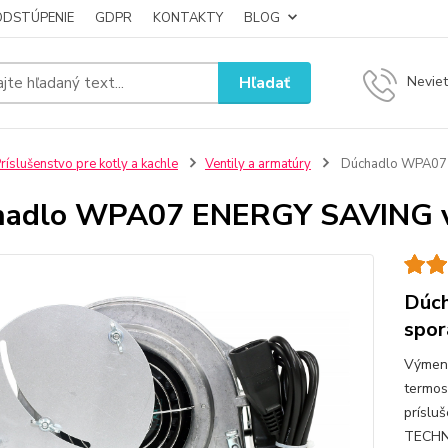
ODSTÚPENIE
GDPR
KONTAKTY
BLOG
Hľadať
Neviet
ríslušenstvo pre kotly a kachle
Ventily a armatúry
Dúchadlo WPA07 E
adlo WPA07 ENERGY SAVING ve
Dúc
spor
Výmenn
termos
príslu
TECHN