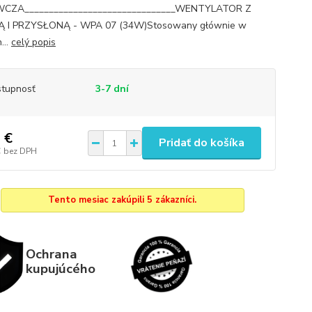
CZA_______________________________WENTYLATOR Z
Ą I PRZYSŁONĄ - WPA 07 (34W)Stosowany głównie w
...
celý popis
tupnosť
3-7 dní
 €
Pridať do košíka
€
bez DPH
Tento mesiac zakúpili 5 zákazníci.
Ochrana
kupujúcého