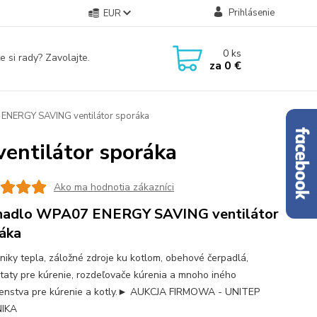
Prihlásenie
EUR
0
ks
e si rady? Zavolajte.
za
0 €
NERGY SAVING ventilátor sporáka
ntilátor sporáka
Ako ma hodnotia zákazníci
hadlo WPA07 ENERGY SAVING ventilátor
áka
iky tepla, záložné zdroje ku kotlom, obehové čerpadlá,
taty pre kúrenie, rozdeľovače kúrenia a mnoho iného
šenstva pre kúrenie a kotly.► AUKCJA FIRMOWA - UNITEP
IKA