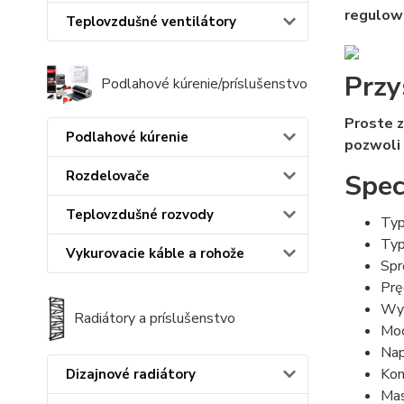
regulowa
Teplovzdušné ventilátory
Przy
Podlahové kúrenie/príslušenstvo
Proste z
Podlahové kúrenie
pozwoli
Rozdelovače
Spec
Teplovzdušné rozvody
Typ
Typ
Vykurovacie káble a rohože
Spr
Prę
Wyd
Radiátory a príslušenstvo
Moc
Nap
Kon
Dizajnové radiátory
Ma