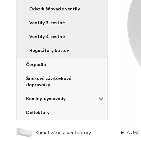
Odvzdušňovacie ventily
Ventily 3-cestné
Ventily 4-cestné
Regulátory kotlov
Čerpadlá
Šnekové závitovkové
dopravníky
Komíny-dymovody
Deflektory
►
AUKC
Klimatizácie a ventilátory