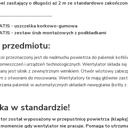
el zasilający o długości aż 2 m ze standardowo zakończo
_______________________
ATIS - uszczelka korkowo-gumowa
TIS - zestaw śrub montażowych z podkładkami
 przedmiotu:
or przeznaczony jest do nadmuchu powietrza do palenisk kotłów
omieszczeń i urządzeń technologicznych. Wentylator składa się
ny jest silnik z zewnętrznym wirnikiem. Otwór wlotowy zabezp
m z otworami do mocowania. Wentylatory te mają głównie zastos
zania palenisk w automatycznych układach nawęglania (kotły z 
ka w standardzie!
or został wyposażony w przepustnicę powietrza (klapkę)
 momencie gdy wentylator nie pracuje. Pomaga to utrzymać