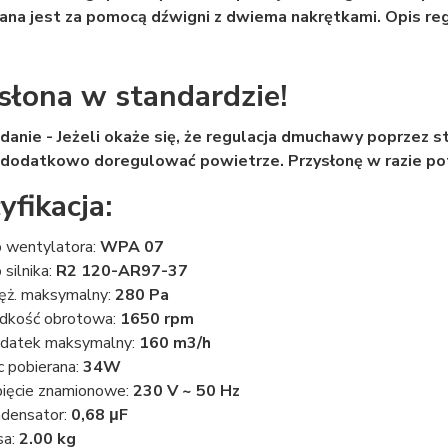
na jest za pomocą dźwigni z dwiema nakrętkami. Opis regula
słona w standardzie!
danie - Jeżeli okaże się, że regulacja dmuchawy poprzez s
 dodatkowo doregulować powietrze. Przysłonę w razie p
yfikacja:
 wentylatora:
WPA 07
 silnika:
R2 120-AR97-37
ęż. maksymalny:
280 Pa
dkość obrotowa:
1650 rpm
atek maksymalny:
160 m3/h
 pobierana:
34W
ięcie znamionowe:
230 V ~ 50 Hz
densator:
0,68 μF
sa:
2.00 kg