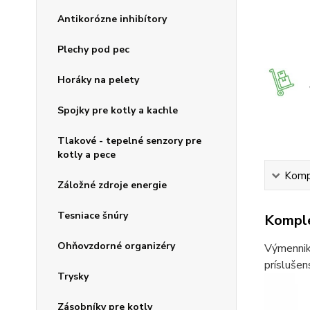
Antikorózne inhibítory
Plechy pod pec
Horáky na pelety
Spojky pre kotly a kachle
Tlakové - tepelné senzory pre
kotly a pece
Kompl
Záložné zdroje energie
Tesniace šnúry
Komple
Ohňovzdorné organizéry
Výmenniky
príslušen
Trysky
Zásobníky pre kotly