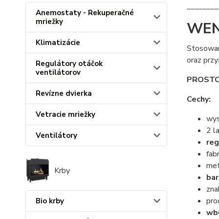
________
Anemostaty - Rekuperačné
mriežky
WEN
Klimatizácie
Stosowan
oraz przy
Regulátory otáčok
ventilátorov
PROSTO
Revízne dvierka
Cechy:
Vetracie mriežky
wys
2 l
Ventilátory
reg
fab
met
Krby
bar
zna
pro
Bio krby
wbu