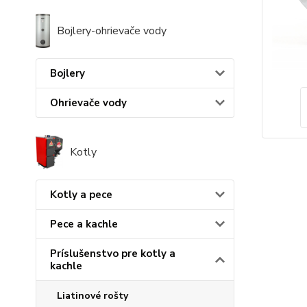
Bojlery-ohrievače vody
Bojlery
Ohrievače vody
Kotly
Kotly a pece
Pece a kachle
Príslušenstvo pre kotly a
kachle
Liatinové rošty