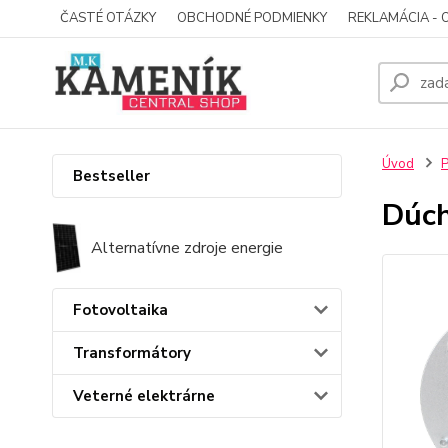
ČASTÉ OTÁZKY
OBCHODNÉ PODMIENKY
REKLAMÁCIA - 
Úvod
P
Bestseller
Dúch
Alternatívne zdroje energie
Fotovoltaika
Transformátory
Veterné elektrárne