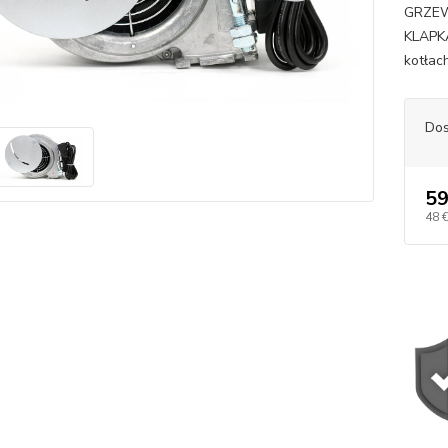
GRZEW
KLAPK
kotłach
Dos
59
48 