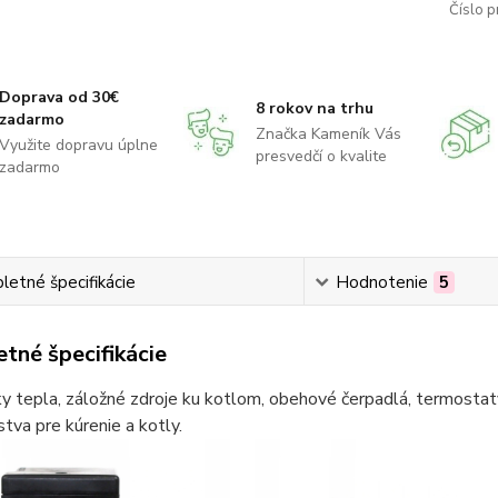
Číslo p
Doprava od 30€
8 rokov na trhu
zadarmo
Značka Kameník Vás
Využite dopravu úplne
presvedčí o kvalite
zadarmo
etné špecifikácie
Hodnotenie
5
tné špecifikácie
 tepla, záložné zdroje ku kotlom, obehové čerpadlá, termostaty
stva pre kúrenie a kotly.