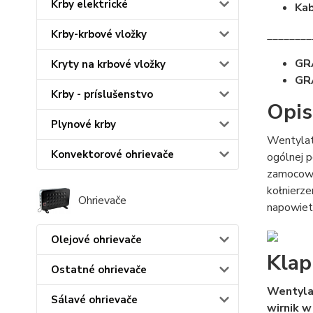
Krby elektrické
Kab
Krby-krbové vložky
________
GR
Kryty na krbové vložky
GRA
Krby - príslušenstvo
Opis
Plynové krby
Wentylat
Konvektorové ohrievače
ogólnej p
zamocowa
kołnierze
Ohrievače
napowietr
Olejové ohrievače
Klap
Ostatné ohrievače
Wentylat
Sálavé ohrievače
wirnik w