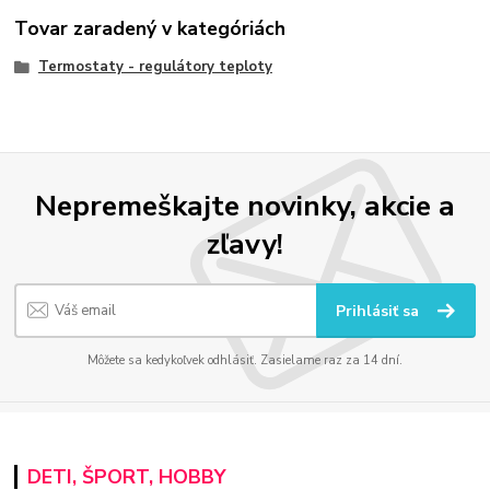
Tovar zaradený v kategóriách
Termostaty - regulátory teploty
Nepremeškajte novinky, akcie a
zľavy!
Prihlásiť sa
Môžete sa kedykoľvek odhlásiť. Zasielame raz za 14 dní.
DETI, ŠPORT, HOBBY