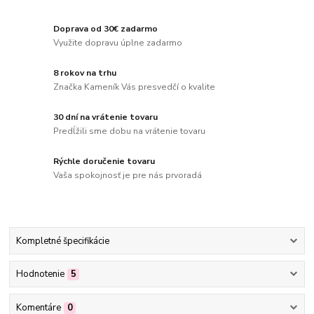
Doprava od 30€ zadarmo
Využite dopravu úplne zadarmo
8 rokov na trhu
Značka Kameník Vás presvedčí o kvalite
30 dní na vrátenie tovaru
Predĺžili sme dobu na vrátenie tovaru
Rýchle doručenie tovaru
Vaša spokojnosť je pre nás prvoradá
Kompletné špecifikácie
Hodnotenie
5
Komentáre
0