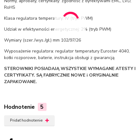
Normy, aprobaty, certyfikaty: zgodność z dyrektywami EMC, LVD,
RoHS
Klasa regulatora temperatury: IV (tryb PWM)
Udział w efektywności energetycznej: 2% (tryb PWM)
Wymiary (szer./wys./gł.) mm 102/97/26
Wyposażenie regulatora: regulator temperatury Euroster 4040,
kołki rozporowe, baterie, instrukcja obsługi z gwarancją
STEROWNIKI POSIADAJĄ WSZYSTKIE WYMAGANE ATESTY I
CERTYFIKATY.
SĄ FABRYCZNIE NOWE i ORYGINALNIE
ZAPAKOWANE.
Hodnotenie
5
Pridať hodnotenie