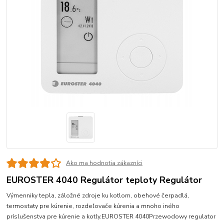
Ako ma hodnotia zákazníci
EUROSTER 4040 Regulátor teploty Regulátor
Výmenniky tepla, záložné zdroje ku kotlom, obehové čerpadlá,
termostaty pre kúrenie, rozdeľovače kúrenia a mnoho iného
príslušenstva pre kúrenie a kotly.EUROSTER 4040Przewodowy regulator