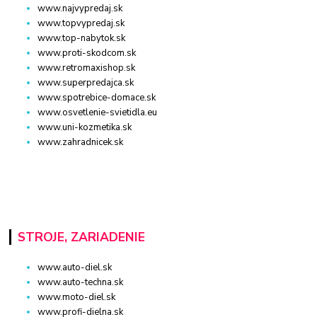
www.najvypredaj.sk
www.topvypredaj.sk
www.top-nabytok.sk
www.proti-skodcom.sk
www.retromaxishop.sk
www.superpredajca.sk
www.spotrebice-domace.sk
www.osvetlenie-svietidla.eu
www.uni-kozmetika.sk
www.zahradnicek.sk
STROJE, ZARIADENIE
www.auto-diel.sk
www.auto-techna.sk
www.moto-diel.sk
www.profi-dielna.sk