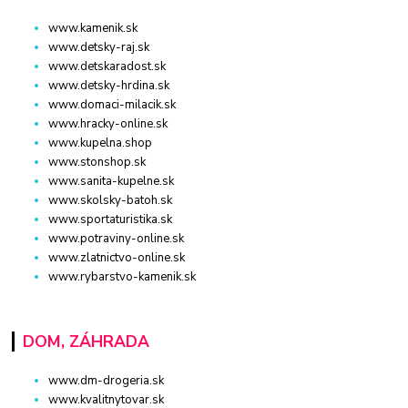
www.kamenik.sk
www.detsky-raj.sk
www.detskaradost.sk
www.detsky-hrdina.sk
www.domaci-milacik.sk
www.hracky-online.sk
www.kupelna.shop
www.stonshop.sk
www.sanita-kupelne.sk
www.skolsky-batoh.sk
www.sportaturistika.sk
www.potraviny-online.sk
www.zlatnictvo-online.sk
www.rybarstvo-kamenik.sk
DOM, ZÁHRADA
www.dm-drogeria.sk
www.kvalitnytovar.sk