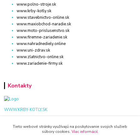
www.polno-stroje.sk
www.krby-kotly.sk
www.stavebnictvo-online.sk
www.maxiobchod-naradie.sk
www.moto-prislusenstvo.sk
www.firemne-zariadenie.sk
www.nahradnediely.online
www.uni-zdrav.sk
www.zlatnictvo-online.sk
www.zariadenie-firmy.sk
Kontakty
WWW.KRBY-KOTLY.SK
Tieto webové stránky využívajú na poskytovanie svojich služieb
súbory cookies.
Viac informácií
.
info@krby-kotly.sk