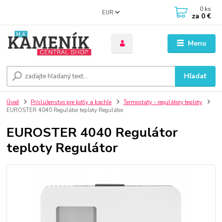
0
ks
EUR
za
0 €
Menu
Hľadať
Úvod
Príslušenstvo pre kotly a kachle
Termostaty - regulátory teploty
EUROSTER 4040 Regulátor teploty Regulátor
EUROSTER 4040 Regulátor
teploty Regulátor