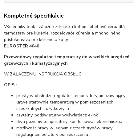
Kompletné špecifikácie
Výmenniky tepla, záložné zdroje ku kotlom, obehové čerpadlá,
termostaty pre kúrenie, rozdeľovače kúrenia a mnoho iného
príslušenstva pre kúrenie a kotly.
EUROSTER 4040
Przewodowy regulator temperatury do wszelkich urządzeń
grzewczych i klimatyzacyjnych
W ZAŁĄCZENIU INSTRUKCJA OBSŁUGI.
OPIS :
prosty w obsłudze regulator temperatury umożliwiający
łatwe sterownie temperaturą w pomieszczeniach
mieszkalnych i użytkowych
czytelny, podświetlany wyświetlacz e-ink
dwa poziomy temperatury: komfortowa i ekonomiczna
możliwość pracy w jednym z trzech trybów pracy:
regulacji temperatury pomieszczenia