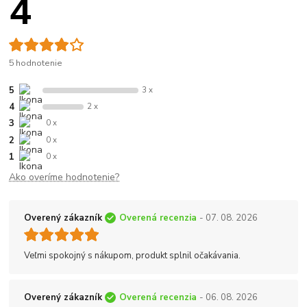
4
5 hodnotenie
5
3 x
4
2 x
3
0 x
2
0 x
1
0 x
Ako overíme hodnotenie?
Overený zákazník
Overená recenzia
- 07. 08. 2026
Veľmi spokojný s nákupom, produkt splnil očakávania.
Overený zákazník
Overená recenzia
- 06. 08. 2026