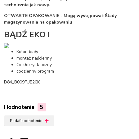
technicznie jak nowy.
OTWARTE OPAKOWANIE - Mogą występować Ślady
magazynowania na opakowaniu
BĄDŹ EKO !
Kolor: biały.
montaż naścienny
Ciekłokrystaliczny
codzienny program
D84_B009FUE20K
Hodnotenie
5
Pridať hodnotenie