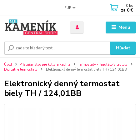
0
ks
EUR
za
0 €
Menu
Hľadať
Úvod
Príslušenstvo pre kotly a kachle
Termostaty - regulátory teploty
Digitálne termostaty
Elektronický denný termostat biely TH / 124,01BB
Elektronický denný termostat
biely TH / 124,01BB