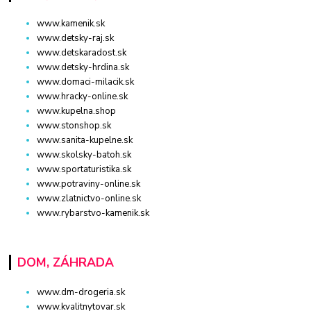
www.kamenik.sk
www.detsky-raj.sk
www.detskaradost.sk
www.detsky-hrdina.sk
www.domaci-milacik.sk
www.hracky-online.sk
www.kupelna.shop
www.stonshop.sk
www.sanita-kupelne.sk
www.skolsky-batoh.sk
www.sportaturistika.sk
www.potraviny-online.sk
www.zlatnictvo-online.sk
www.rybarstvo-kamenik.sk
DOM, ZÁHRADA
www.dm-drogeria.sk
www.kvalitnytovar.sk