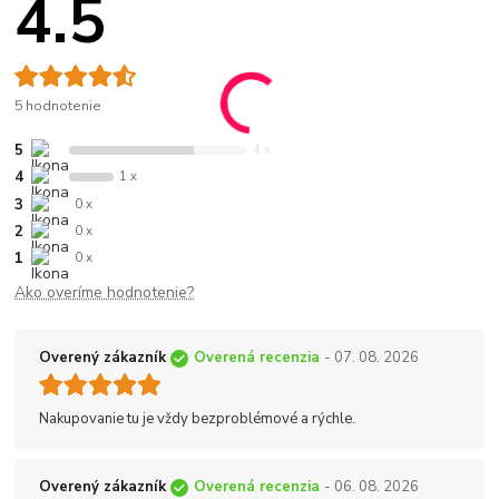
4.5
5 hodnotenie
5
4 x
4
1 x
3
0 x
2
0 x
1
0 x
Ako overíme hodnotenie?
Overený zákazník
Overená recenzia
- 07. 08. 2026
Nakupovanie tu je vždy bezproblémové a rýchle.
Overený zákazník
Overená recenzia
- 06. 08. 2026