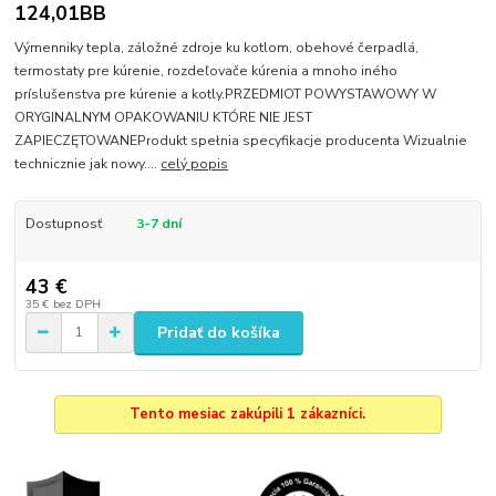
124,01BB
Výmenniky tepla, záložné zdroje ku kotlom, obehové čerpadlá,
termostaty pre kúrenie, rozdeľovače kúrenia a mnoho iného
príslušenstva pre kúrenie a kotly.PRZEDMIOT POWYSTAWOWY W
ORYGINALNYM OPAKOWANIU KTÓRE NIE JEST
ZAPIECZĘTOWANEProdukt spełnia specyfikacje producenta Wizualnie
technicznie jak nowy....
celý popis
Dostupnosť
3-7 dní
43 €
35 €
bez DPH
Pridať do košíka
Tento mesiac zakúpili 1 zákazníci.