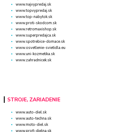
www.najvypredaj.sk
www.topvypredaj.sk
www.top-nabytok.sk
www.proti-skodcom.sk
www.retromaxishop.sk
www.superpredajca.sk
www.spotrebice-domace.sk
www.osvetlenie-svietidla.eu
www.uni-kozmetika.sk
www.zahradnicek.sk
STROJE, ZARIADENIE
www.auto-diel.sk
www.auto-techna.sk
www.moto-diel.sk
www.profi-dielna.sk