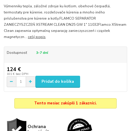
Výmenniky tepla, záložné zdroje ku kotlom, obehové čerpadlá,
termostaty pre kúrenie, rozdeľovače kúrenia a mnoho iného
príslušenstva pre kúrenie a kotly.FLAMCO SEPARATOR
ZANIECZYSZCZEŃ XSTREAM CLEAN DN25 GW 1" 11032Flamco XStream
Clean zapewnia optymalną separację zanieczyszczeń i cząstek
magnetyczn...
celý popis
Dostupnosť
3-7 dní
124 €
101 €
bez DPH
Pridať do košíka
Tento mesiac zakúpili 1 zákazníci.
Ochrana