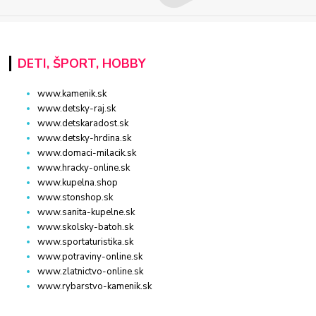
DETI, ŠPORT, HOBBY
www.kamenik.sk
www.detsky-raj.sk
www.detskaradost.sk
www.detsky-hrdina.sk
www.domaci-milacik.sk
www.hracky-online.sk
www.kupelna.shop
www.stonshop.sk
www.sanita-kupelne.sk
www.skolsky-batoh.sk
www.sportaturistika.sk
www.potraviny-online.sk
www.zlatnictvo-online.sk
www.rybarstvo-kamenik.sk