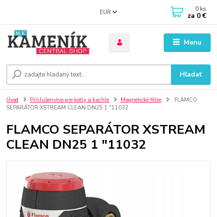
0
ks
EUR
za
0 €
Menu
Hľadať
Úvod
Príslušenstvo pre kotly a kachle
Magnetické filtre
FLAMCO
SEPARÁTOR XSTREAM CLEAN DN25 1 "11032
FLAMCO SEPARÁTOR XSTREAM
CLEAN DN25 1 "11032