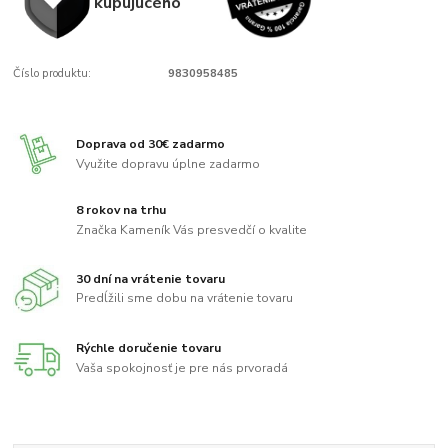
kupujúcého
Číslo produktu:
9830958485
Doprava od 30€ zadarmo
Využite dopravu úplne zadarmo
8 rokov na trhu
Značka Kameník Vás presvedčí o kvalite
30 dní na vrátenie tovaru
Predĺžili sme dobu na vrátenie tovaru
Rýchle doručenie tovaru
Vaša spokojnosť je pre nás prvoradá