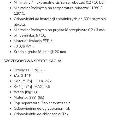
Minimalne / maksymalne ciśnienie robocze: 0,2 / 10 bar.
Minimalna/maksymalna temperatura robocza: -10°C /
120°C.
Odpowiedni do instalacji chłodniczych do 50% stężenia
glikolu.
Minimalna/maksymalna prędkość przepływu: 0,2 / 3 m/s.
pH czynnika: 5 / 10.
Materiał: Izolacja EPP. λ
: 0,036 W/m.
Średnia grubość izolacji: 20 mm.
SZCZEGÓŁOWA SPECYFIKACJA:
Przyłącze [DN]: 25
(A): G 1" F
Kv * [m3/h] (ECO): 26,7
Kv * [m3/h] (MAX): 7,8
Waga [kg]: 1,8
Materiał: 2½" (65)
Typ separatora: Zanieczyszczenia
Odpowiednie do ogrzewania: Tak
Odpowiednie do chłodzenia: Tak