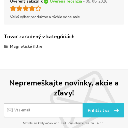
Overený zákazník
Overená recenzia
- 05. 08. 2026
Veľký výber produktov a rýchle odoslanie.
Tovar zaradený v kategóriách
Magnetické filtre
Nepremeškajte novinky, akcie a
zľavy!
Prihlásiť sa
Môžete sa kedykoľvek odhlásiť. Zasielame raz za 14 dní.