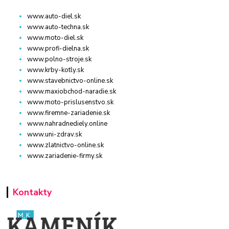
www.auto-diel.sk
www.auto-techna.sk
www.moto-diel.sk
www.profi-dielna.sk
www.polno-stroje.sk
www.krby-kotly.sk
www.stavebnictvo-online.sk
www.maxiobchod-naradie.sk
www.moto-prislusenstvo.sk
www.firemne-zariadenie.sk
www.nahradnediely.online
www.uni-zdrav.sk
www.zlatnictvo-online.sk
www.zariadenie-firmy.sk
Kontakty