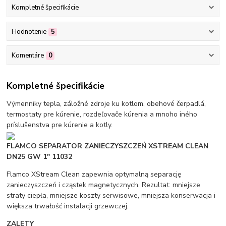
Kompletné špecifikácie
Hodnotenie
5
Komentáre
0
Kompletné špecifikácie
Výmenniky tepla, záložné zdroje ku kotlom, obehové čerpadlá,
termostaty pre kúrenie, rozdeľovače kúrenia a mnoho iného
príslušenstva pre kúrenie a kotly.
FLAMCO SEPARATOR ZANIECZYSZCZEŃ XSTREAM CLEAN
DN25 GW 1" 11032
Flamco XStream Clean zapewnia optymalną separację
zanieczyszczeń i cząstek magnetycznych. Rezultat: mniejsze
straty ciepła, mniejsze koszty serwisowe, mniejsza konserwacja i
większa trwałość instalacji grzewczej.
ZALETY