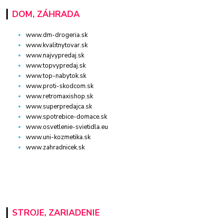
DOM, ZÁHRADA
www.dm-drogeria.sk
www.kvalitnytovar.sk
www.najvypredaj.sk
www.topvypredaj.sk
www.top-nabytok.sk
www.proti-skodcom.sk
www.retromaxishop.sk
www.superpredajca.sk
www.spotrebice-domace.sk
www.osvetlenie-svietidla.eu
www.uni-kozmetika.sk
www.zahradnicek.sk
STROJE, ZARIADENIE