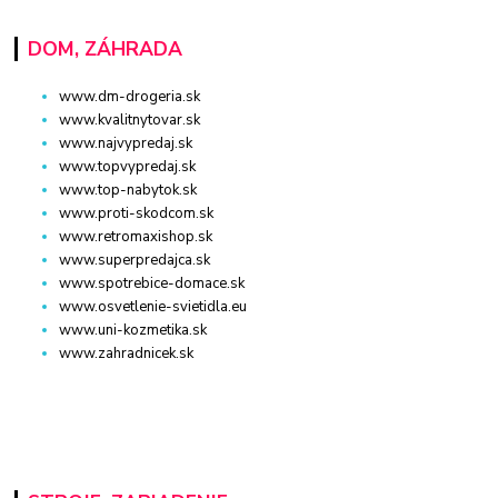
DOM, ZÁHRADA
www.dm-drogeria.sk
www.kvalitnytovar.sk
www.najvypredaj.sk
www.topvypredaj.sk
www.top-nabytok.sk
www.proti-skodcom.sk
www.retromaxishop.sk
www.superpredajca.sk
www.spotrebice-domace.sk
www.osvetlenie-svietidla.eu
www.uni-kozmetika.sk
www.zahradnicek.sk