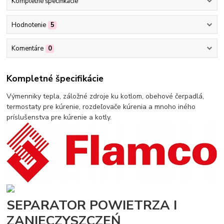
Kompletné špecifikácie
Hodnotenie
5
Komentáre
0
Kompletné špecifikácie
Výmenniky tepla, záložné zdroje ku kotlom, obehové čerpadlá,
termostaty pre kúrenie, rozdeľovače kúrenia a mnoho iného
príslušenstva pre kúrenie a kotly.
SEPARATOR POWIETRZA I
ZANIECZYSZCZEŃ