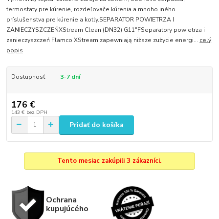
termostaty pre kúrenie, rozdeľovače kúrenia a mnoho iného
príslušenstva pre kúrenie a kotly.SEPARATOR POWIETRZA I
ZANIECZYSZCZEŃXStream Clean (DN32) G11"FSeparatory powietrza i
zanieczyszczeń Flamco XStream zapewniają niższe zużycie energi...
celý
popis
Dostupnosť
3-7 dní
176 €
143 €
bez DPH
Pridať do košíka
Tento mesiac zakúpili 3 zákazníci.
Ochrana
kupujúcého