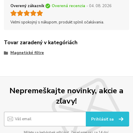
Overený zákazník
Overená recenzia
- 04. 08. 2026
Veľmi spokojný s nákupom, produkt splnil očakávania.
Tovar zaradený v kategóriách
Magnetické filtre
Nepremeškajte novinky, akcie a
zľavy!
Prihlásiť sa
Môžete sa kedykoľvek odhlásiť. Zasielame raz za 14 dní.