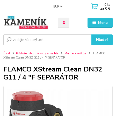
0
ks
EUR
za
0 €
Menu
Hľadať
Úvod
Príslušenstvo pre kotly a kachle
Magnetické filtre
FLAMCO
XStream Clean DN32 G11 / 4 "F SEPARÁTOR
FLAMCO XStream Clean DN32
G11 / 4 "F SEPARÁTOR