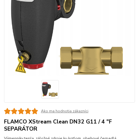
Ako ma hodnotia zákazníci
FLAMCO XStream Clean DN32 G11 / 4 "F
SEPARÁTOR
Výmenniky tepla, záložné zdroje ku kotlom, obehové čerpadlá,