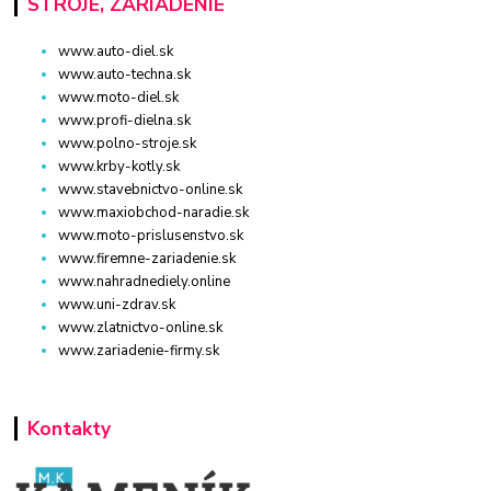
STROJE, ZARIADENIE
www.auto-diel.sk
www.auto-techna.sk
www.moto-diel.sk
www.profi-dielna.sk
www.polno-stroje.sk
www.krby-kotly.sk
www.stavebnictvo-online.sk
www.maxiobchod-naradie.sk
www.moto-prislusenstvo.sk
www.firemne-zariadenie.sk
www.nahradnediely.online
www.uni-zdrav.sk
www.zlatnictvo-online.sk
www.zariadenie-firmy.sk
Kontakty