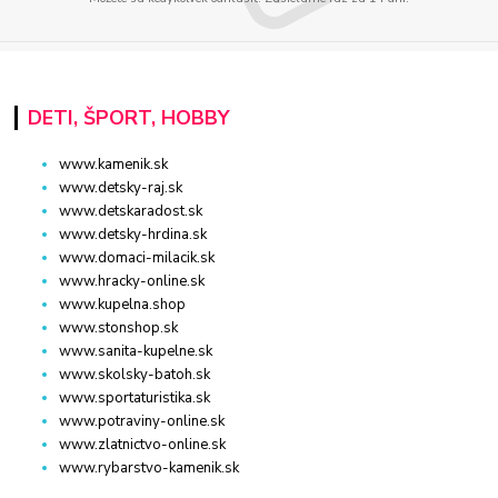
DETI, ŠPORT, HOBBY
www.kamenik.sk
www.detsky-raj.sk
www.detskaradost.sk
www.detsky-hrdina.sk
www.domaci-milacik.sk
www.hracky-online.sk
www.kupelna.shop
www.stonshop.sk
www.sanita-kupelne.sk
www.skolsky-batoh.sk
www.sportaturistika.sk
www.potraviny-online.sk
www.zlatnictvo-online.sk
www.rybarstvo-kamenik.sk