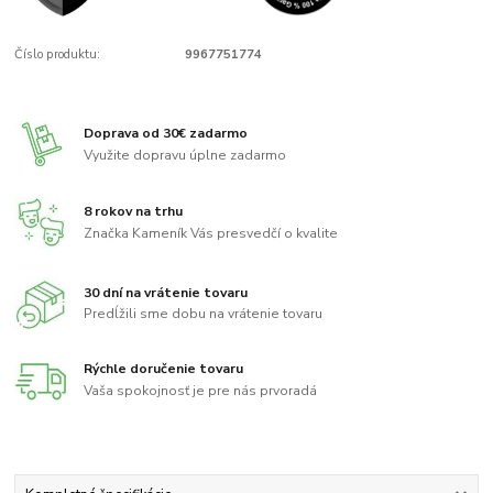
Číslo produktu:
9967751774
Doprava od 30€ zadarmo
Využite dopravu úplne zadarmo
8 rokov na trhu
Značka Kameník Vás presvedčí o kvalite
30 dní na vrátenie tovaru
Predĺžili sme dobu na vrátenie tovaru
Rýchle doručenie tovaru
Vaša spokojnosť je pre nás prvoradá